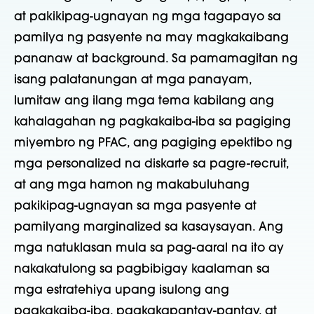
at pakikipag-ugnayan ng mga tagapayo sa
pamilya ng pasyente na may magkakaibang
pananaw at background. Sa pamamagitan ng
isang palatanungan at mga panayam,
lumitaw ang ilang mga tema kabilang ang
kahalagahan ng pagkakaiba-iba sa pagiging
miyembro ng PFAC, ang pagiging epektibo ng
mga personalized na diskarte sa pagre-recruit,
at ang mga hamon ng makabuluhang
pakikipag-ugnayan sa mga pasyente at
pamilyang marginalized sa kasaysayan. Ang
mga natuklasan mula sa pag-aaral na ito ay
nakakatulong sa pagbibigay kaalaman sa
mga estratehiya upang isulong ang
pagkakaiba-iba, pagkakapantay-pantay, at