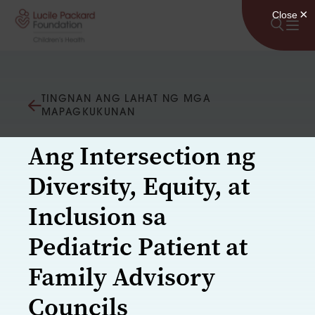
Lumaktaw sa nilalaman
TINGNAN ANG LAHAT NG MGA
MAPAGKUKUNAN
Ang Intersection ng
Diversity, Equity, at
Inclusion sa
Pediatric Patient at
Family Advisory
Councils