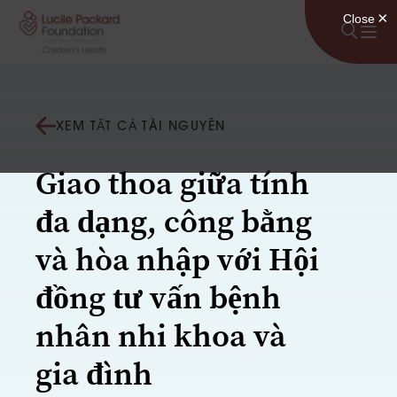
Bỏ qua nội dung
XEM TẤT CẢ TÀI NGUYÊN
Giao thoa giữa tính
đa dạng, công bằng
và hòa nhập với Hội
đồng tư vấn bệnh
nhân nhi khoa và
gia đình