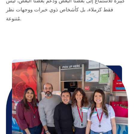
كبيرة للاستماع إلى بعضنا البعض ودعم بعضنا البعض، ليس
فقط كزملاء، بل كأشخاص ذوي خبرات ووجهات نظر
مُتنوعة.