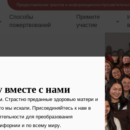
Предоставление грантов и информационно-просветительс
Способы
Примите
пожертвований
участие
 вместе с нами
. Страстно преданные здоровью матери и
ого мы искали. Присоединяйтесь к нам в
ительности для преобразования
ифорнии и по всему миру.