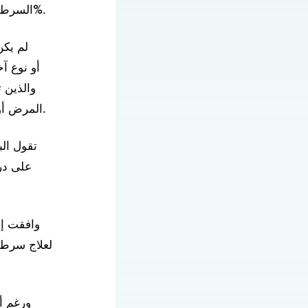
السرطان التقليدية. معدل البقاء على قيد الحياة لمدة خمس سنوات لهذا المرض أقل من 1%.
لم يكن
والذين 
المرض أو مضاعفاته، إلا أن ثلاثة منهم استفادوا من فوائد سريرية كبيرة بفضل الخلايا المُعدّلة.
تقول الب
على درج
وافقت إدا
ورغم أ