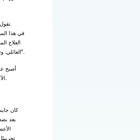
تقول 
العلاج ال
العائلي. وتضيف: "هذه النتائج تبشر بالخير للعديد من أنواع أورام الدماغ، وليس هذا الورم فقط".
أصبح عم
الآباء الذين تأثروا بفقدان طفلهم بسبب هذا المرض والذين كرسوا أنفسهم لإيجاد علاج.
بعد بضع
الأعص