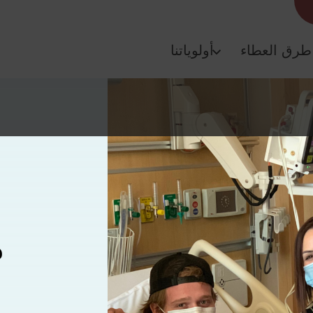
طرق العطاء
أولوياتنا
م