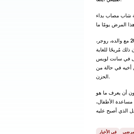
 التطور يستعيد فحصًا عصبيًا شبه طبيعي
تمكن جايس من تحقيق حلمه بحضور مباراة السوبر بول في فبراير 2021 مع والده، روجر،
لك مُريحًا للغاية
نُقل جايس إلى مستشفى في سانت لويس
وابن أخيه في حالة من
الحزن.
طبع، تقول والدته. لكنها اكتسبت شعورًا
مساعدة الأطفال،
مرضى
في الأخبار