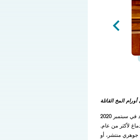
عندما جاء جايس وارد إلى مستشفى لوسيل باكارد للأطفال في ستانفورد في سبتمبر 2020
دماغ لأكثر من عام.
وهو ورم لا تُشفى منه علاجات