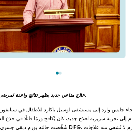
علاج مناعي جديد يظهر نتائج واعدة لمرضى أورام المخ القاتلة.
م إلى تجربة سريرية لعلاج جديد، كان يُكافح ورمًا قاتلًا في جذع ال
شُخِّصت حالته بورم دبقي جسري جوهري منتشر، أو DIPG، 