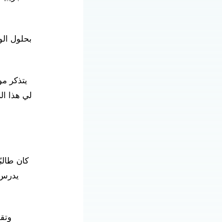
بحلول الو
يتذكر مو
يدرس 
وتق