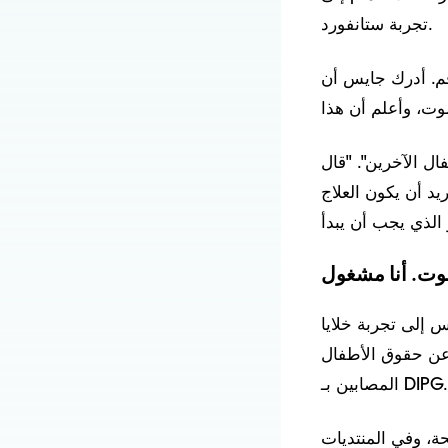
تجربة ستانفورد.
قم. أدرك جايس أن
ال الآخرين". "قال
رة القدم: لا أريد أن يكون العلاج
ان طالبًا في السنة الثالثة بجامعة ولاية كانساس،
 عن حقوق الأطفال
المصابين بـ DIPG.
ة، وفي المنتديات