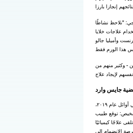
ي: "نلاحظ نشاطًا
ي هذا المرض الخطير". ماكال خبيرة في
نست وأميليا جالو
 - وكثير منهم من
ضية جايس وارد
كان جايس في العشرين من عمره عندما شُخِّصت إصابته بالورم الدبقي في أوائل عام ٢٠١٩،
تشخيص: توقع طبيب
علاجًا كيميائيًا
هرًا قبل أن تُتاح له فرصة الانضمام إلى