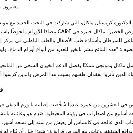
يعتبرون نتائجهم إنجازا بارزا.
الدكتورة كريستال ماكال، التي شاركت في البحث الجديد مع مونج
مضادًا للأورام ملحوظًا باستخدام علاجات خلايا CAR-T ف
مناعي للسرطان وأستاذة طب الأطفال والطب الباطني في مركز إر
ل ماكال ومونجي ممكنًا بفضل الدعم الخيري السخي من المانحين
ق
ة أسابيع من اضطراب في رؤيته المحيطية. صُدِم هو وعائلته بال
اب الذي عالجه في كانساس أن يعيش من ستة إلى تسعة أشهر. تلقى 
تجريبيًا بدافع الشفقة، وعاش مع المرض قرابة ١٤ ش