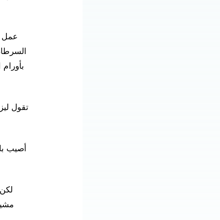
السرطان
بأورام 
تقول ليز
لكن 
مشيت