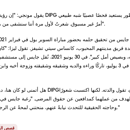
يقول مونجي: "إن رؤية شاب مصاب بداء DIPG سريع
أمرٌ غير مسبوق. شعرتُ لأول مرة أننا سنشفى من هذا المرض يومًا ما".
ة فريق مدينتهم المحبوب، كانساس سيتي تشيفز. تقول ليزا: "كان ذ
بالنسبة له، وبصيص أمل كبير". في 30 يونيو 2021، 
وتوفي في 3 يوليو، تاركًا وراءه والديه وشقيقه وشقيقته وزوجة أخيه 
هل أتمنى لو كان هنا، دون أن يعرف ما هو DIPG؟ بال
الهدف من عملهما كمدافعين عن حقوق المرضى. "رغبة جايس في 
وحاجته الحقيقية للتحدث نيابةً عنهم، منحتني لمحةً عن الرجل الذي أصبح عليه."
قصص ال