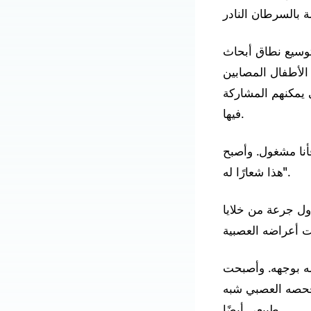
ى حملات جمعت أكثر من مليون دولار أمريكي ($2.5) لتوسيع نطاق أبحاث
الأطفال المصابين
 يمكنهم المشاركة
فيها.
أنا مشغول. وأصبح
هذا شعارًا له".
 أصيب بالحمى وانخفاض ضغط الدم،
ه بوجهه. وأصبحت
 فحصه العصبي شبه
طبيعي أيضًا.