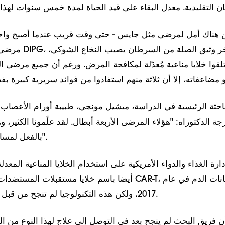
 هناك أمل لمرضى مثل جايس - حتى وقت قريب عندما أصبح واحدً
مرضى مصابين بسرطان 
تلقوا خلايا مناعية مُعدّلة لمكافحة المرض. ورغم أن جميع مرضى ا
احثة الرئيسية في الدراسة، ميشيل مونجي، طبيبة أورام الأعصاب 
ة الدكتوراه: "هؤلاء المرضى الأربعة أبطال. لقد علّمونا الكثير، و
بالفعل لمساعدة أطفال آخرين".
رة الغذاء والدواء الأمريكية على استخدام الخلايا المناعية المعدلة
أيضا باسم خلايا مستقبلات المستضدات الكيمرية، أو خلايا AR-T
2017، ولكن هذه التكنولوجيا لم تنجح من قبل ضد الأورام الصلبة.
ن فريق البحث لم ينجح بعد في التوصل إلى علاج لهذا النوع من ال