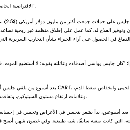
الافتراضية الخاصة بالسرطان النادر".
عمل جايس عل
 وتوفير العلاج له. كما عمل على إطلاق منظمة غير ربحية تساعد 
الدماغ في الحصول على آراء الخبراء بشأن التجارب السريرية التي
ا: "كان جايس يواسي أصدقاءه وعائلته بقوله: لا أستطيع الموت، ف
بعد أسبوع من تلقي جايس أول جرعة من خلايا CAR-T،
وعلامات ارتفاع مستوى السيتوكين، وتفاقمت أعراضه العصبية.
بعد أسبوعين، بدأ يشعر بتحسن في الأعراض وتحسن في إحساس
ه، التي كانت صعبة سابقًا، شبه طبيعية. وفي غضون شهر، أصبح