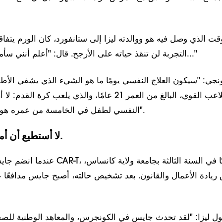
قت الذي وصل فيه هو ووالدته ليزا إلى ستانفورد، كان الورم يتفا
التجربة لن تنقذ حياته على الأرجح. قال: "أعلم أنني سأموت، وأعلم أن هذا..."
نجي: "سيكون العلاج النفسي يومًا ما هو الشيء الذي يشفي الأطف
لي هذا اللاعب القوي، البالغ من العمر 21 عامًا، والذي يلعب ك
النفسي لطفل في الخامسة من عمره هو الذي يجب أن يبدأ".
لا أستطيع أن أموت. أنا مشغول.
عندما انضم جايس إلى تجربة خلايا CAR-T، ك
ريادة الأعمال والقانون. بعد تشخيص حالته، أصبح جايس مدافعًا
ول ليزا: "لقد تحدث جايس في الكونجرس، والمعاهد الوطنية للصح