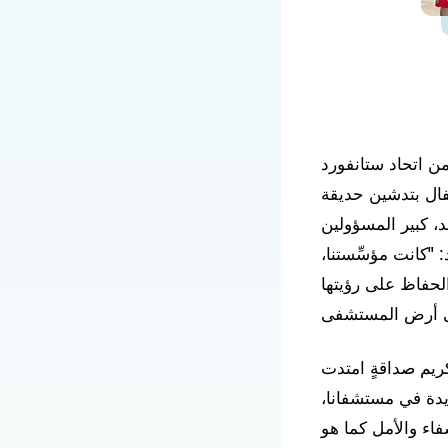
لو ألتو عام ٢٠١٨، اجتمع قادةٌ من اتحاد ستانفورد
فال بتدشين حديقة
، كبير المسؤولين
"كانت مؤسِّستنا،
لحفاظ على رؤيتها
كريم صداقةٍ امتدت
ديدة في مستشفانا،
اء والأمل كما هو