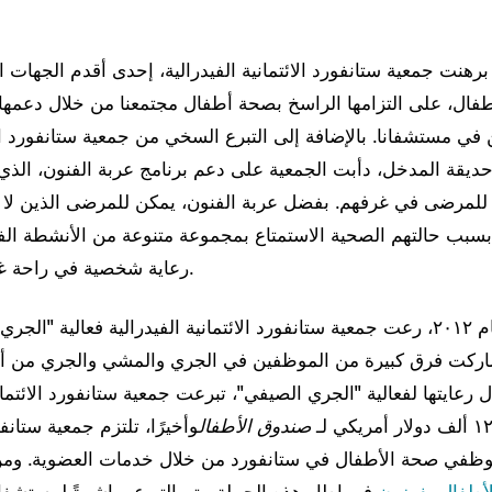
برهنت جمعية ستانفورد الائتمانية الفيدرالية، إحدى أقدم الجها
أطفال، على التزامها الراسخ بصحة أطفال مجتمعنا من خلال دعمها
في مستشفانا. بالإضافة إلى التبرع السخي من جمعية ستانفورد الائ
ديقة المدخل، دأبت الجمعية على دعم برنامج عربة الفنون، الذي 
 للمرضى في غرفهم. بفضل عربة الفنون، يمكن للمرضى الذين لا
سبب حالتهم الصحية الاستمتاع بمجموعة متنوعة من الأنشطة ال
رعاية شخصية في راحة غرفهم بالمستشفى.
منذ عام ٢٠١٢، رعت جمعية ستانفورد الائتمانية الفيدرالية فعالية "ال
ركت فرق كبيرة من الموظفين في الجري والمشي والجري من أ
 رعايتها لفعالية "الجري الصيفي"، تبرعت جمعية ستانفورد الائتمانية
صندوق الأطفال
وأخيرًا، تلتزم جمعية ستانف
ظفي صحة الأطفال في ستانفورد من خلال خدمات العضوية. ومن