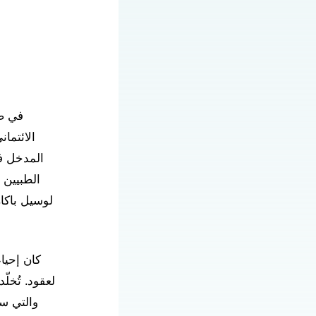
الائتما
المدخل ف
الطبيين 
لوسيل باكا
كان إحيا
لعقود. تُخل
والتي س