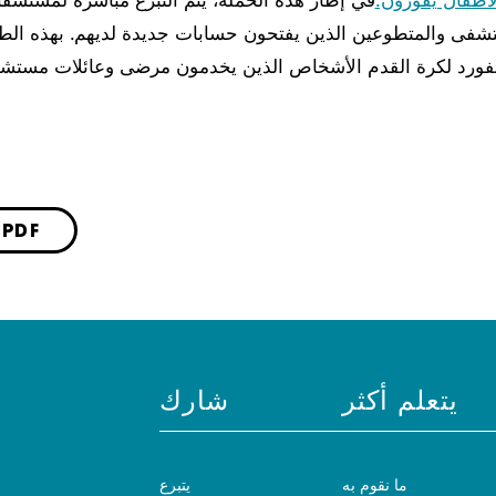
لأطفال يفوزون.
في إطار هذه الحملة، يتم التبرع مباشرةً لمستشفا
شفى والمتطوعين الذين يفتحون حسابات جديدة لديهم. بهذه الط
حفظ كملف DF
يتعلم أكثر
شارك
ما نقوم به
يتبرع