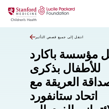
انتقل إلى المحتوى
انتقل إلى جميع قصص التأثير
ل مؤسسة باكارد
للأطفال بذكرى
داقة العريقة مع
اتحاد ستانفورد