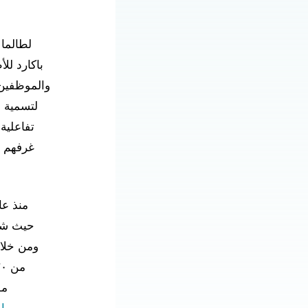
لطالما 
باكارد لل
والموظفين 
لتسمية ح
تفاعلية
غرفهم ب
حيث شا
ومن خلال
من ١٢٠ ألف دولار أمريكي لـ
مو