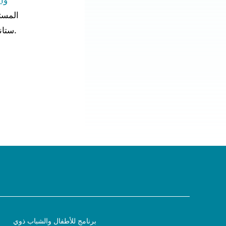
وا
المست
ستانفورد لكرة القدم الأشخاص الذين يخدمون مرضى وعائلات مستشفى باكارد للأطفال.
برنامج للأطفال والشباب ذوي