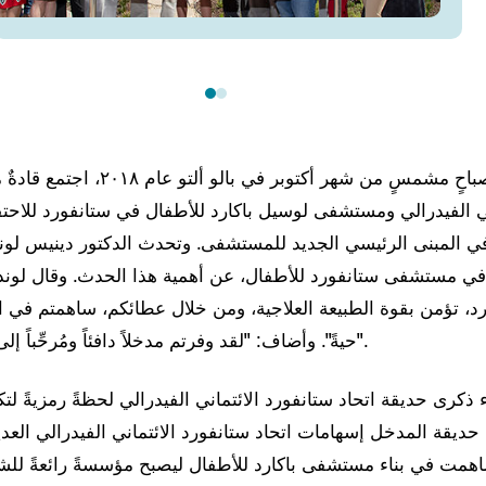
في صباحٍ مشمسٍ من شهر أكتوبر في با
ني الفيدرالي ومستشفى لوسيل باكارد للأطفال في ستانفورد للاحت
ي المبنى الرئيسي الجديد للمستشفى. وتحدث الدكتور دينيس لوند
في مستشفى ستانفورد للأطفال، عن أهمية هذا الحدث. وقال لوند: 
رد، تؤمن بقوة الطبيعة العلاجية، ومن خلال عطائكم، ساهمتم في ا
حيةً". وأضاف: "لقد وفرتم مدخلاً دافئاً ومُرحِّباً إلى أرض المستشفى".
ء ذكرى حديقة اتحاد ستانفورد الائتماني الفيدرالي لحظةً رمزيةً لت
ّد حديقة المدخل إسهامات اتحاد ستانفورد الائتماني الفيدرالي الع
اهمت في بناء مستشفى باكارد للأطفال ليصبح مؤسسةً رائعةً للشف