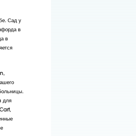
е. Сад у
нфорда в
а в
яется
n,
нашего
больницы.
n для
Cart,
енные
ые