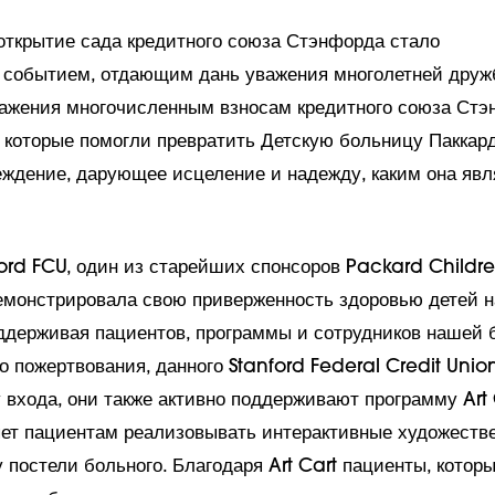
открытие сада кредитного союза Стэнфорда стало
событием, отдающим дань уважения многолетней дружб
важения многочисленным взносам кредитного союза Стэ
 которые помогли превратить Детскую больницу Паккард
еждение, дарующее исцеление и надежду, каким она явл
ord FCU, один из старейших спонсоров Packard Childre
емонстрировала свою приверженность здоровью детей 
ддерживая пациентов, программы и сотрудников нашей 
 пожертвования, данного Stanford Federal Credit Unio
 входа, они также активно поддерживают программу Art 
яет пациентам реализовывать интерактивные художеств
 постели больного. Благодаря Art Cart пациенты, котор