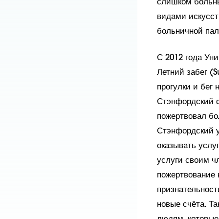
слишком больны
видами искусст
больничной пал
С 2012 года Ун
Летний забег (
прогулки и бег
Стэнфордский ф
пожертвовал бо
Стэнфордский у
оказывать услу
услуги своим ч
пожертвование 
признательност
новые счёта. Т