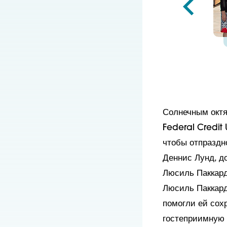
Солнечным октя
Federal Credit
чтобы отпраздн
Деннис Лунд, д
Люсиль Паккард
Люсиль Паккард
помогли ей сох
гостеприимную 