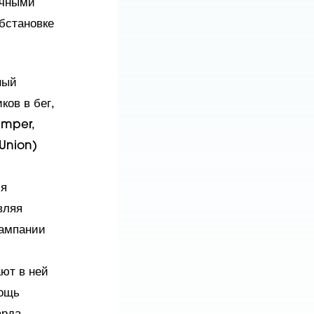
ичными
бстановке
ный
ов в бег,
amper,
Union)
ся
вляя
кампании
ют в ней
мощь