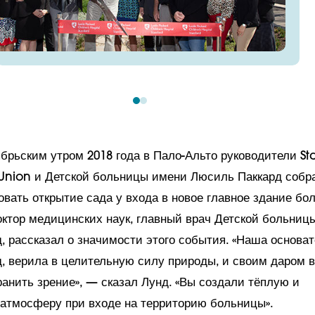
брьским утром 2018 года в Пало-Альто руководители St
 Union и Детской больницы имени Люсиль Паккард собр
овать открытие сада у входа в новое главное здание бо
октор медицинских наук, главный врач Детской больниц
, рассказал о значимости этого события. «Наша основат
, верила в целительную силу природы, и своим даром 
ранить зрение», — сказал Лунд. «Вы создали тёплую и
атмосферу при входе на территорию больницы».