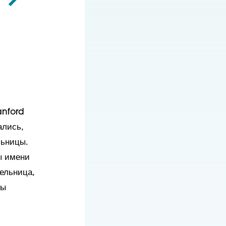
anford
ались,
льницы.
ы имени
ельница,
вы