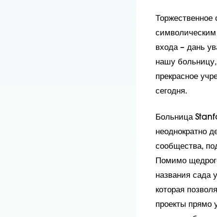
Торжественное 
символическим 
входа – дань у
нашу больницу,
прекрасное учр
сегодня.
Больница Stanf
неоднократно д
сообщества, по
Помимо щедрого
названия сада у
которая позвол
проекты прямо у