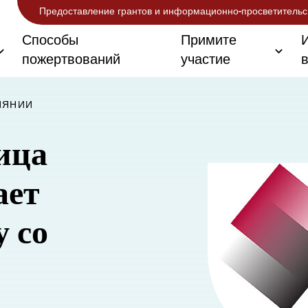
Предоставление грантов и информационно-просветительс
Способы
Примите
пожертвований
участие
ИЯНИИ
ица
ает
 со