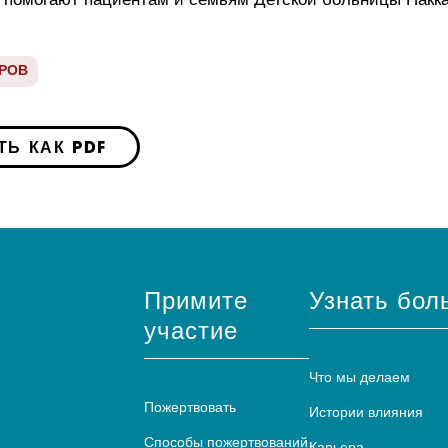
 помогают пациентам и семьям Детской больницы Пакк
РОВ
ТЬ КАК PDF
Примите
Узнать бол
участие
Что мы делаем
Пожертвовать
Истории влияния
Способы пожертвований