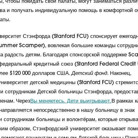
, чтобы покидать свои палаты, могут заниматься разл
ва и получать индивидуальную помощь в комфортной о
аты.
иверситет Стэнфорда (Stanford FCU) спонсирует ежегод
Summer Scamper), вовлекая большие команды сотрудник
 на радость детям. Благодаря спонсорской поддержке Sc
едеральный кредитный союз (Stanford Federal Credit 
лее $120 000 долларов США.
Детский фонд
. Наконец,
ниверситет детской медицины (Stanford FCU) стремит
ги сотрудникам Детской больницы Стэнфорда, предоста
ленам. Через
Вы меняетесь. Дети выигрывают.
В рамках 
направляется непосредственно в нашу больницу в знак
и сотрудникам больницы и волонтёрам, которые открыва
аким образом, Стэнфордский университет оказывает по