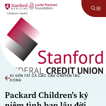
Bỏ qua nội dung
ĐI ĐẾN TẤT CẢ CÁC CÂU CHUYỆN TÁC
ĐỘNG
Packard Children's kỷ
niệm tình bạn lâu đời