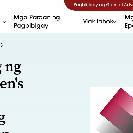
Pagbibigay ng Grant at Ad
Mga Paraan ng
Mg
Makilahok
Pagbibigay
Ep
ES
g ng
en's
g