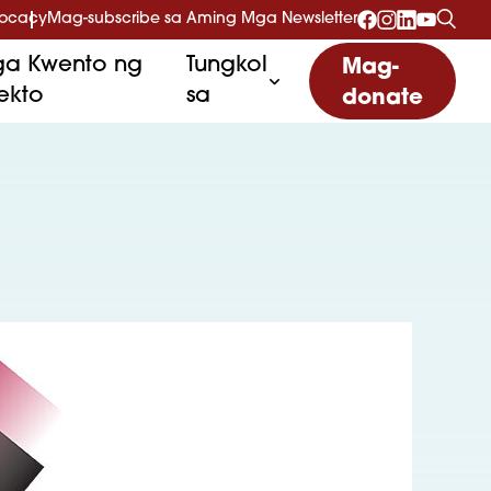
vocacy
Mag-subscribe sa Aming Mga Newsletter
a Kwento ng
Tungkol
Mag-
ekto
sa
donate