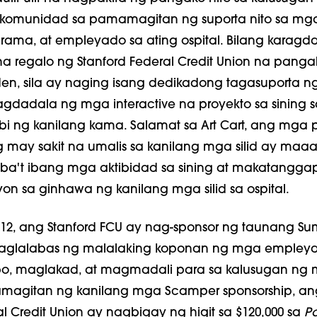
 komunidad sa pamamagitan ng suporta nito sa mg
rama, at empleyado sa ating ospital. Bilang karagd
 regalo ng Stanford Federal Credit Union na pang
en, sila ay naging isang dedikadong tagasuporta ng 
agdadala ng mga interactive na proyekto sa sining 
bi ng kanilang kama. Salamat sa Art Cart, ang mga 
may sakit na umalis sa kanilang mga silid ay maaa
ba't ibang mga aktibidad sa sining at makatanggap
yon sa ginhawa ng kanilang mga silid sa ospital.
12, ang Stanford FCU ay nag-sponsor ng taunang S
naglalabas ng malalaking koponan ng mga empley
, maglakad, at magmadali para sa kalusugan ng
magitan ng kanilang mga Scamper sponsorship, an
al Credit Union ay nagbigay ng higit sa $120,000 sa
P