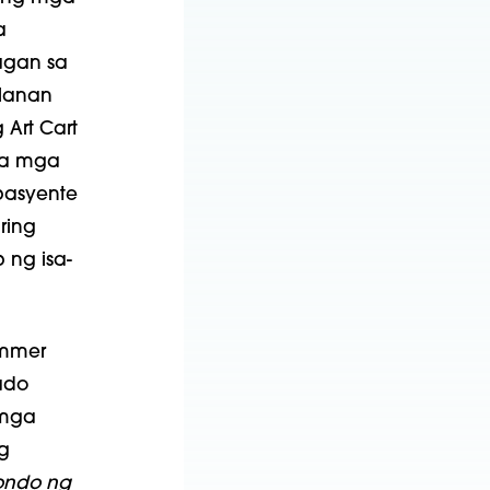
a
agan sa
alanan
Art Cart
sa mga
pasyente
ring
 ng isa-
ummer
ado
 mga
g
ondo ng