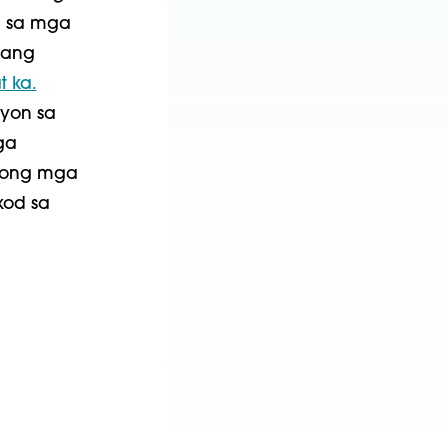
d sa mga
lang
t ka.
syon sa
ga
itong mga
kod sa