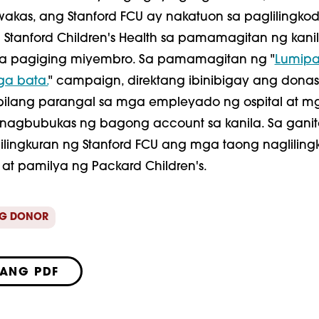
 wakas, ang Stanford FCU ay nakatuon sa paglilingko
Stanford Children's Health sa pamamagitan ng kani
sa pagiging miyembro. Sa pamamagitan ng "
Lumipa
a bata.
" campaign, direktang ibinibigay ang dona
 bilang parangal sa mga empleyado ng ospital at m
 nagbubukas ng bagong account sa kanila. Sa gan
ilingkuran ng Stanford FCU ang mga taong nagliling
at pamilya ng Packard Children's.
G DONOR
LANG PDF