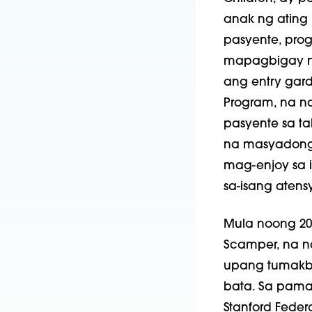
anak ng ating
pasyente, prog
mapagbigay na
ang entry gard
Program, na n
pasyente sa ta
na masyadong 
mag-enjoy sa i
sa-isang atens
Mula noong 20
Scamper, na 
upang tumakbo
bata. Sa pama
Stanford Feder