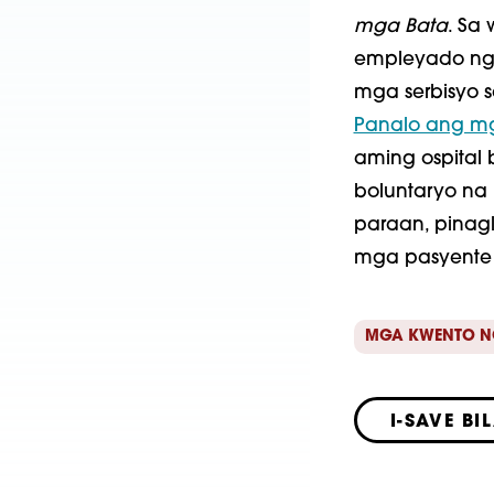
mga Bata
. Sa
empleyado ng 
mga serbisyo 
Panalo ang mg
aming ospital
boluntaryo na
paraan, pinagl
mga pasyente 
MGA KWENTO N
I-SAVE BI