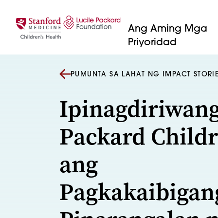
Lumaktaw sa nilalaman
Ang Aming Mga
Priyoridad
PUMUNTA SA LAHAT NG IMPACT STORI
Ipinagdiriwan
Packard Childr
ang
Pagkakaibigan