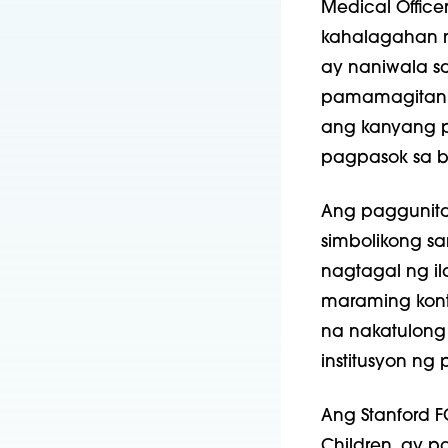
Medical Officer
kahalagahan n
ay naniwala s
pamamagitan n
ang kanyang pa
pagpasok sa ba
Ang paggunita 
simbolikong s
nagtagal ng i
maraming kontr
na nakatulong
institusyon ng
Ang Stanford F
Children, ay p