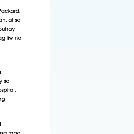
Packard,
n, at sa
 buhay
agiliw na
a
y sa
spital,
ng
d
n ng mga