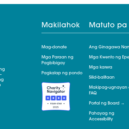
Makilahok
Matuto pa
Mag-donate
Ang Ginagawa Na
Mga Paraan ng
Mga Kwento ng Epe
Pagbibigay
Mga karera
 ng
Pagkalap ng pondo
—
Silid-balitaan
ng
n
Makipag-ugnayan 
FAQ
Portal ng Board
Pahayag ng
Accessibility