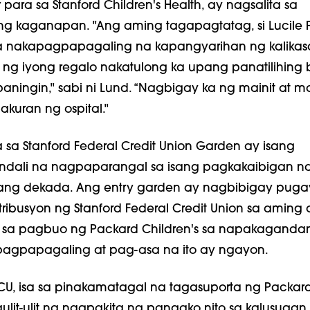
 para sa Stanford Children's Health, ay nagsalita sa
g kaganapan. "Ang aming tagapagtatag, si Lucile 
a nakapagpapagaling na kapangyarihan ng kalikasa
g iyong regalo nakatulong ka upang panatilihing
ningin," sabi ni Lund. “Nagbigay ka ng mainit at m
kuran ng ospital."
sa Stanford Federal Credit Union Garden ay isang
andali na nagpaparangal sa isang pagkakaibigan n
lang dekada. Ang entry garden ay nagbibigay puga
ibusyon ng Stanford Federal Credit Union sa aming o
 sa pagbuo ng Packard Children's sa napakaganda
 pagpapagaling at pag-asa na ito ay ngayon.
CU, isa sa pinakamatagal na tagasuporta ng Packar
aulit-ulit na nagpakita ng pangako nito sa kalusuga