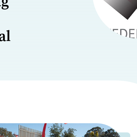
ng
al