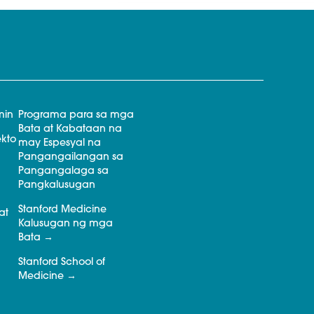
min
Programa para sa mga
Bata at Kabataan na
kto
may Espesyal na
Pangangailangan sa
Pangangalaga sa
Pangkalusugan
Stanford Medicine
at
Kalusugan ng mga
Bata
Stanford School of
Medicine