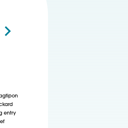
agtipon
ackard
g entry
ef