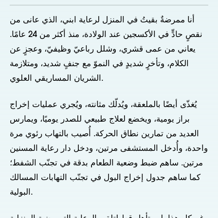
أنا ممرضةٌ بقيتُ في المنزل لرعاية ابني، الذي عانى من
نقصٍ حادٍّ في الأكسجين عند الولادة، منذ أكثر من 24 عامًا.
يعاني من عمى قشري، وشلل رباعيّ وظيفيّ، وعجزٍ عن
الكلام، وتأخرٍ شديدٍ في النموّ مع جنفٍ شديد، ومتلازمة
الشريان المساريقي العلوي.
يُغذّى أيضًا بالملعقة، ويُدلّك مثانته، ويُجري عمليات إخراج
براز يومية، ويخضع لعلاج طبيعي للصدر يوميًا، ويمارس
العديد من تمارين نطاق الحركة. أُصيب بالتهاب رئوي مرة
واحدة، وأُدخل المستشفى مرتين، ودخل دار رعاية المسنين
مرتين. ساهم ضبط وضعية الطعام بدقة في تجنّب الشفط؛
كما ساهم جدول إخراج البول في تجنّب التهابات المسالك
البولية.