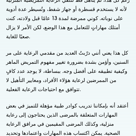
رغم كل هذا، لم يتأهل قط لتلقي الرعاية التمريضية المنزلية
لأنه لا يستخدم قسطرة أو جهاز شفط، وتُسيطر عدة أدوية
على نوباته. كوني ممرضة لمدة 13 عامًا قبل ولادته، كنت
أمتلك مهاراتٍ للتعامل مع هذا الوضع، لكن الأمر لا يزال
صعبًا للغاية.
كل هذا يعني أنني درّبتُ العديد من مقدمي الرعاية على مر
السنين، وأؤمن بشدة بضرورة تغيير مفهوم التمريض الماهر
وكيفية تطبيقه على أفضل وجه. ببساطة، لا يوجد عدد كافٍ
من الممرضين لرعاية هؤلاء الأفراد، ومعايير التأهيل لا
تتوافق مع احتياجات الرعاية الفعلية.
أعتقد أنه بإمكاننا تدريب كوادر طبية مؤهلة للتميز في بعض
المهارات المتعلقة بالمرضى الذين يحتاجون إلى رعاية
منزلية، وكذلك المرضى المقيمين في مرافق الرعاية
الصحية. يمكن اكتساب هذه المهارات واعتمادها وتحديد