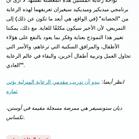
تواجه رعاية المسنين هذه المعضلة نفسها. لا أرى أن
برنامجي ميديكير وميديكيد سيغيران تعريفهما لهذه الرعاية
من "الحضانة" (في الواقع، هي أبعد ما تكون عن ذلك) إلى
التمريض، لأن الأخير سيكون مكلفًا للغاية. مع ذلك، يمكننا
تغيير هذا النموذج بعناية وفكر بما يعود بالنفع على هؤلاء
الأطفال، والمرافق السكنية التي ترعاهم، والأسر التي
تحاول العمل وتربية أطفال آخرين، والبقاء في عالم الرعاية
"العادي".
انظر أيضا
:
يبدو أن تدريب مقدمي الرعاية المنزلية يؤتي
ثماره
ديان ستونسيفر هي ممرضة مسجلة مقيمة في أوستن،
تكساس.