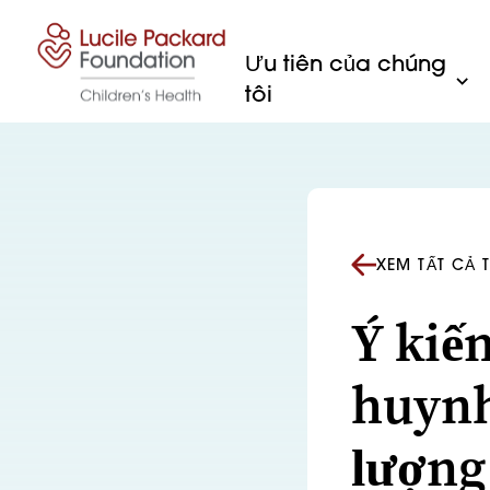
Bỏ qua nội dung
Ưu tiên của chúng
tôi
XEM TẤT CẢ 
Ý kiế
huynh
lượng