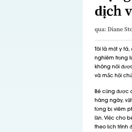
dịch 
qua: Diane St
Tôi là một y tá
nghiêm trọng lú
không nói được
và mắc hội chứ
Bé cũng được 
hàng ngày, vật 
từng bị viêm p
lần. Việc cho b
theo lịch trình