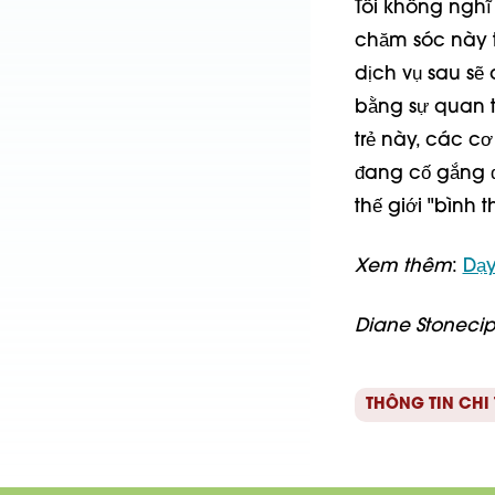
Tôi không nghĩ
chăm sóc này t
dịch vụ sau sẽ
bằng sự quan t
trẻ này, các c
đang cố gắng đ
thế giới "bình 
Xem thêm
:
Dạy
Diane Stoneciph
THÔNG TIN CHI 