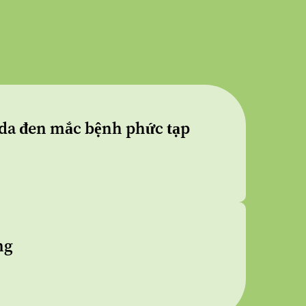
m da đen mắc bệnh phức tạp
ng