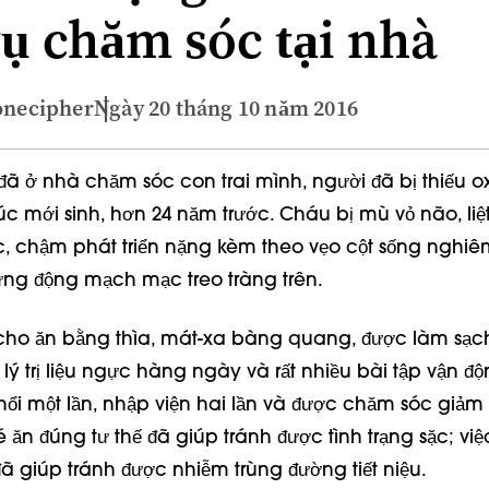
vụ chăm sóc tại nhà
onecipher
Ngày 20 tháng 10 năm 2016
, đã ở nhà chăm sóc con trai mình, người đã bị thiếu o
c mới sinh, hơn 24 năm trước. Cháu bị mù vỏ não, liệt 
, chậm phát triển nặng kèm theo vẹo cột sống nghiêm
ng động mạch mạc treo tràng trên.
cho ăn bằng thìa, mát-xa bàng quang, được làm sạ
lý trị liệu ngực hàng ngày và rất nhiều bài tập vận độ
hổi một lần, nhập viện hai lần và được chăm sóc giảm
é ăn đúng tư thế đã giúp tránh được tình trạng sặc; việc
 đã giúp tránh được nhiễm trùng đường tiết niệu.