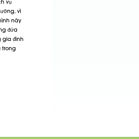
ch vụ
ưỡng, vì
hình này
ững đứa
 gia đình
 trong