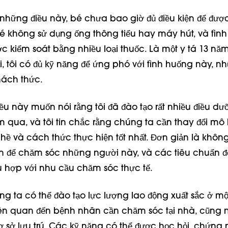
ả những điều này, bé chưa bao giờ đủ điều kiện để đư
 bé không sử dụng ống thông tiểu hay máy hút, và tình
c kiểm soát bằng nhiều loại thuốc. Là một y tá 13 năm
i, tôi có đủ kỹ năng để ứng phó với tình huống này, n
hách thức.
ều này muốn nói rằng tôi đã đào tạo rất nhiều điều dư
m qua, và tôi tin chắc rằng chúng ta cần thay đổi mô 
ề và cách thức thực hiện tốt nhất. Đơn giản là khôn
n để chăm sóc những người này, và các tiêu chuẩn để
 hợp với nhu cầu chăm sóc thực tế.
úng ta có thể đào tạo lực lượng lao động xuất sắc ở mộ
liên quan đến bệnh nhân cần chăm sóc tại nhà, cũng
ơ sở lưu trú. Các kỹ năng có thể được học hỏi, chứng