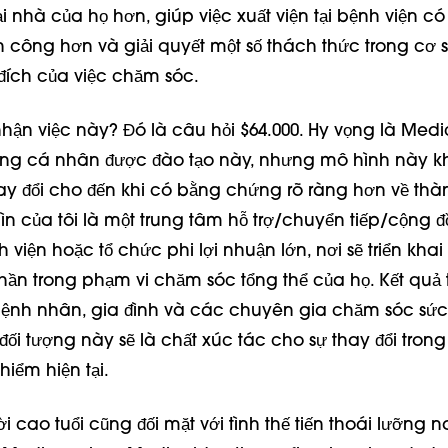
i nhà của họ hơn, giúp việc xuất viện tại bệnh viện có
 công hơn và giải quyết một số thách thức trong cơ sở
đích của việc chăm sóc.
nhận việc này? Đó là câu hỏi $64.000. Hy vọng là Medi
ững cá nhân được đào tạo này, nhưng mô hình này k
ay đổi cho đến khi có bằng chứng rõ ràng hơn về th
ìn của tôi là một trung tâm hỗ trợ/chuyển tiếp/cộng đ
h viện hoặc tổ chức phi lợi nhuận lớn, nơi sẽ triển kha
ần trong phạm vi chăm sóc tổng thể của họ. Kết quả 
 bệnh nhân, gia đình và các chuyên gia chăm sóc sứ
ối tượng này sẽ là chất xúc tác cho sự thay đổi tron
iểm hiện tại.
cao tuổi cũng đối mặt với tình thế tiến thoái lưỡng n