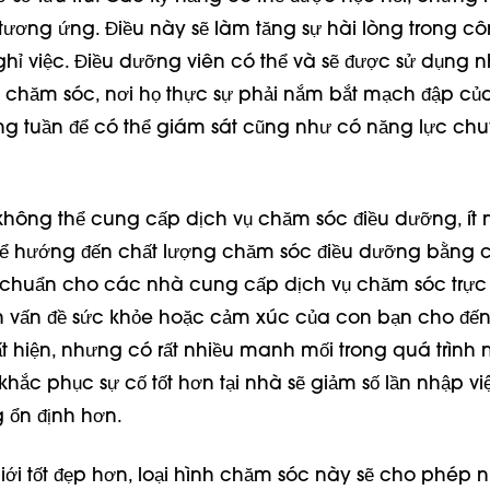
 tương ứng. Điều này sẽ làm tăng sự hài lòng trong cô
nghỉ việc. Điều dưỡng viên có thể và sẽ được sử dụng 
chăm sóc, nơi họ thực sự phải nắm bắt mạch đập củ
g tuần để có thể giám sát cũng như có năng lực ch
hông thể cung cấp dịch vụ chăm sóc điều dưỡng, ít 
hể hướng đến chất lượng chăm sóc điều dưỡng bằng 
chuẩn cho các nhà cung cấp dịch vụ chăm sóc trực t
h vấn đề sức khỏe hoặc cảm xúc của con bạn cho đến
ất hiện, nhưng có rất nhiều manh mối trong quá trình 
ắc phục sự cố tốt hơn tại nhà sẽ giảm số lần nhập vi
g ổn định hơn.
iới tốt đẹp hơn, loại hình chăm sóc này sẽ cho phép n