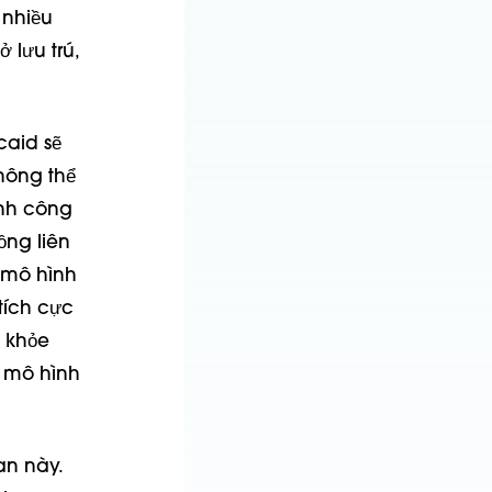
 nhiều
 lưu trú,
caid sẽ
hông thể
ành công
ồng liên
i mô hình
tích cực
c khỏe
g mô hình
an này.