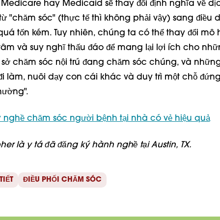
 Medicare hay Medicaid sẽ thay đổi định nghĩa về dị
ừ "chăm sóc" (thực tế thì không phải vậy) sang điều d
 quá tốn kém. Tuy nhiên, chúng ta có thể thay đổi mô 
âm và suy nghĩ thấu đáo để mang lại lợi ích cho nh
ơ sở chăm sóc nội trú đang chăm sóc chúng, và những
i làm, nuôi dạy con cái khác và duy trì một chỗ đứng
thường".
 nghề chăm sóc người bệnh tại nhà có vẻ hiệu quả
er là y tá đã đăng ký hành nghề tại Austin, TX.
TIẾT
ĐIỀU PHỐI CHĂM SÓC