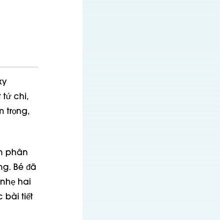
xy
tứ chi,
 trọng,
ch phân
ng. Bé đã
 nhẹ hai
 bài tiết