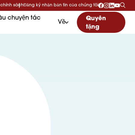
 chính sách
Đăng ký nhận bản tin của chúng tôi
u chuyện tác
Quyên
Về
tặng
ụ