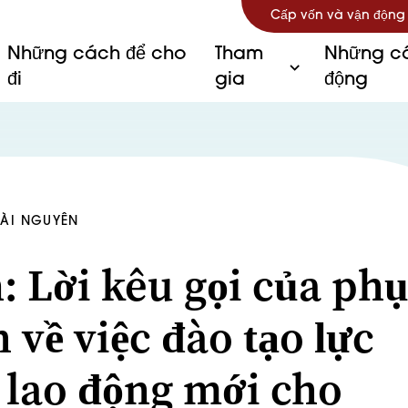
Cấp vốn và vận động
Những cách để cho
Tham
Những câ
đi
gia
động
TÀI NGUYÊN
n: Lời kêu gọi của ph
 về việc đào tạo lực
 lao động mới cho