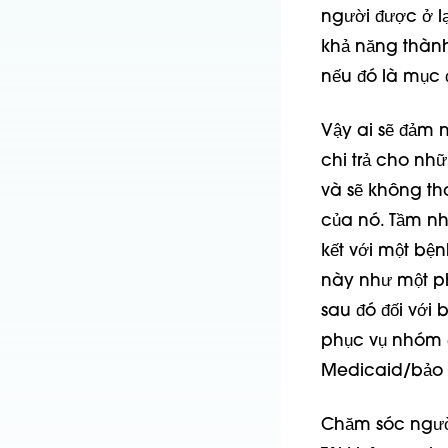
người được ở lạ
khả năng thành
nếu đó là mục 
Vậy ai sẽ đảm 
chi trả cho nh
và sẽ không th
của nó. Tầm nh
kết với một bện
này như một ph
sau đó đối với
phục vụ nhóm đ
Medicaid/bảo h
Chăm sóc người 