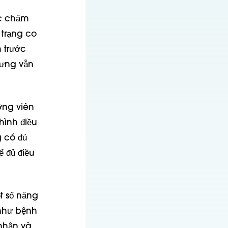
ợc chăm
 trạng co
 trước
hưng vẫn
ỡng viên
hình điều
g có đủ
 đủ điều
t số năng
 như bệnh
 nhận và