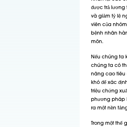
được trả lương
và giảm tỷ lệ 
viên của nhóm 
bệnh nhân hàn
môn.
Nếu chúng ta k
chúng ta có t
nâng cao tiêu 
khó để xác địn
triệu chứng xu
phương pháp kh
ra một nền tản
Trong một thế g