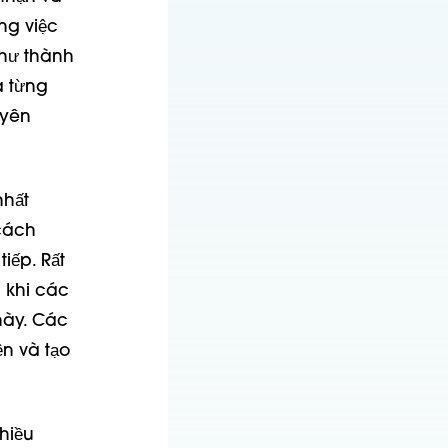
ng việc
như thành
a từng
uyên
nhất
cách
iếp. Rất
 khi các
này. Các
ện và tạo
hiều