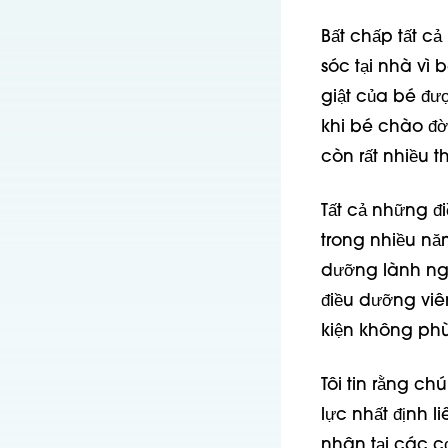
Bất chấp tất c
sóc tại nhà vì
giật của bé đượ
khi bé chào đờ
còn rất nhiều t
Tất cả những đi
trong nhiều nă
dưỡng lành ngh
điều dưỡng viê
kiện không phù
Tôi tin rằng ch
lực nhất định 
nhân tại các c