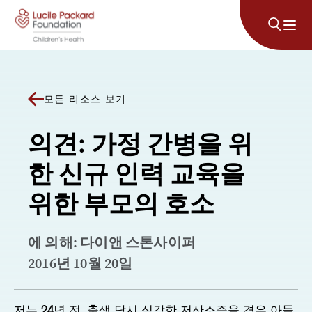
콘텐츠로 건너뛰기
모든 리소스 보기
의견: 가정 간병을 위
한 신규 인력 교육을
위한 부모의 호소
에 의해: 다이앤 스톤사이퍼
2016년 10월 20일
저는 24년 전, 출생 당시 심각한 저산소증을 겪은 아들