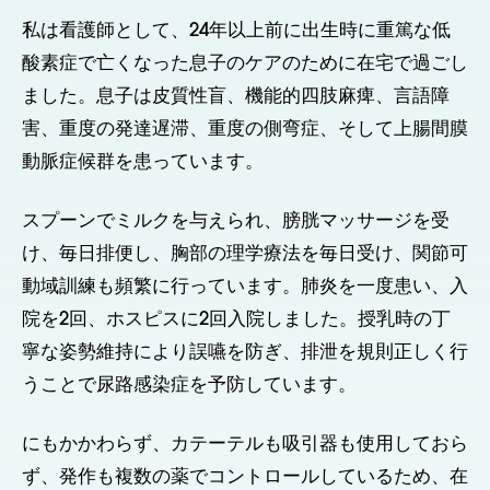
私は看護師として、24年以上前に出生時に重篤な低
酸素症で亡くなった息子のケアのために在宅で過ごし
ました。息子は皮質性盲、機能的四肢麻痺、言語障
害、重度の発達遅滞、重度の側弯症、そして上腸間膜
動脈症候群を患っています。
スプーンでミルクを与えられ、膀胱マッサージを受
け、毎日排便し、胸部の理学療法を毎日受け、関節可
動域訓練も頻繁に行っています。肺炎を一度患い、入
院を2回、ホスピスに2回入院しました。授乳時の丁
寧な姿勢維持により誤嚥を防ぎ、排泄を規則正しく行
うことで尿路感染症を予防しています。
にもかかわらず、カテーテルも吸引器も使用しておら
ず、発作も複数の薬でコントロールしているため、在