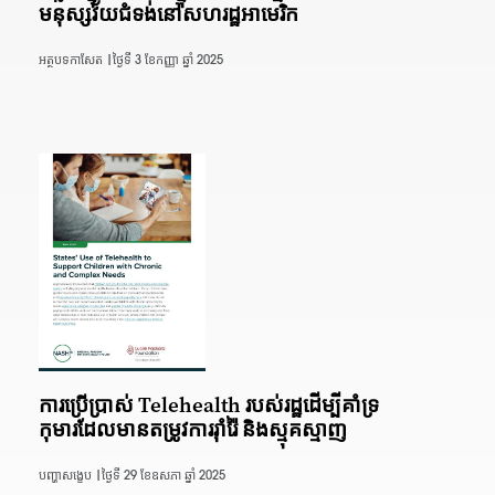
មនុស្សវ័យជំទង់នៅសហរដ្ឋអាមេរិក
អត្ថបទកាសែត |
ថ្ងៃទី 3 ខែកញ្ញា ឆ្នាំ 2025
ការប្រើប្រាស់ Telehealth របស់រដ្ឋដើម្បីគាំទ្រ
កុមារដែលមានតម្រូវការរ៉ាំរ៉ៃ និងស្មុគស្មាញ
បញ្ហាសង្ខេប |
ថ្ងៃទី 29 ខែឧសភា ឆ្នាំ 2025