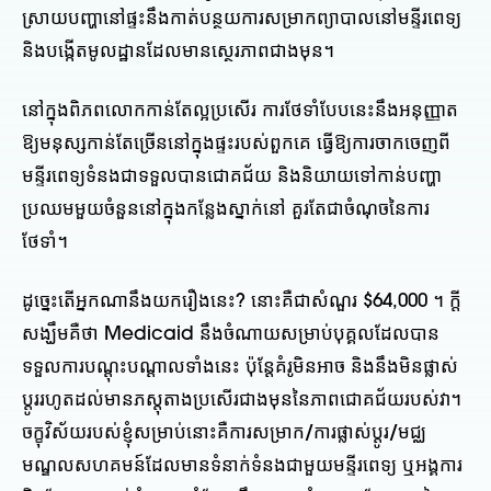
ស្រាយបញ្ហានៅផ្ទះនឹងកាត់បន្ថយការសម្រាកព្យាបាលនៅមន្ទីរពេទ្យ
និងបង្កើតមូលដ្ឋានដែលមានស្ថេរភាពជាងមុន។
នៅក្នុងពិភពលោកកាន់តែល្អប្រសើរ ការថែទាំបែបនេះនឹងអនុញ្ញាត
ឱ្យមនុស្សកាន់តែច្រើននៅក្នុងផ្ទះរបស់ពួកគេ ធ្វើឱ្យការចាកចេញពី
មន្ទីរពេទ្យទំនងជាទទួលបានជោគជ័យ និងនិយាយទៅកាន់បញ្ហា
ប្រឈមមួយចំនួននៅក្នុងកន្លែងស្នាក់នៅ គួរតែជាចំណុចនៃការ
ថែទាំ។
ដូច្នេះតើអ្នកណានឹងយករឿងនេះ? នោះគឺជាសំណួរ $64,000 ។ ក្តី
សង្ឃឹមគឺថា Medicaid នឹងចំណាយសម្រាប់បុគ្គលដែលបាន
ទទួលការបណ្តុះបណ្តាលទាំងនេះ ប៉ុន្តែគំរូមិនអាច និងនឹងមិនផ្លាស់
ប្តូររហូតដល់មានភស្តុតាងប្រសើរជាងមុននៃភាពជោគជ័យរបស់វា។
ចក្ខុវិស័យរបស់ខ្ញុំសម្រាប់នោះគឺការសម្រាក/ការផ្លាស់ប្តូរ/មជ្ឈ
មណ្ឌលសហគមន៍ដែលមានទំនាក់ទំនងជាមួយមន្ទីរពេទ្យ ឬអង្គការ