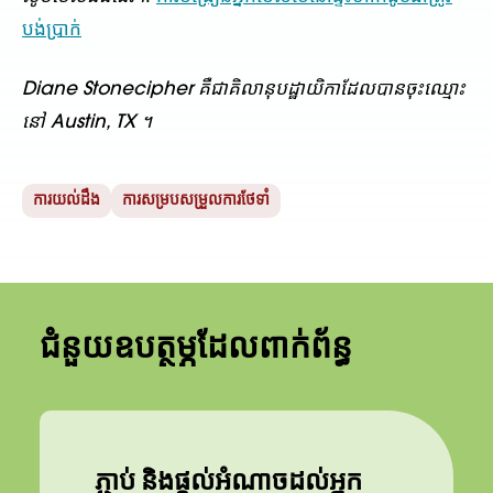
បង់​ប្រាក់
Diane Stonecipher គឺជាគិលានុបដ្ឋាយិកាដែលបានចុះឈ្មោះ
នៅ Austin, TX ។
ការយល់ដឹង
ការសម្របសម្រួលការថែទាំ
ជំនួយឧបត្ថម្ភដែលពាក់ព័ន្ធ
ភ្ជាប់ និងផ្តល់អំណាចដល់អ្នក