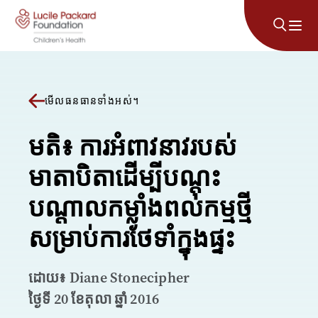
រំលងទៅមាតិកា
មើលធនធានទាំងអស់។
មតិ៖ ការអំពាវនាវរបស់
មាតាបិតាដើម្បីបណ្តុះ
បណ្តាលកម្លាំងពលកម្មថ្មី
សម្រាប់ការថែទាំក្នុងផ្ទះ
ដោយ៖ Diane Stonecipher
ថ្ងៃទី 20 ខែតុលា ឆ្នាំ 2016