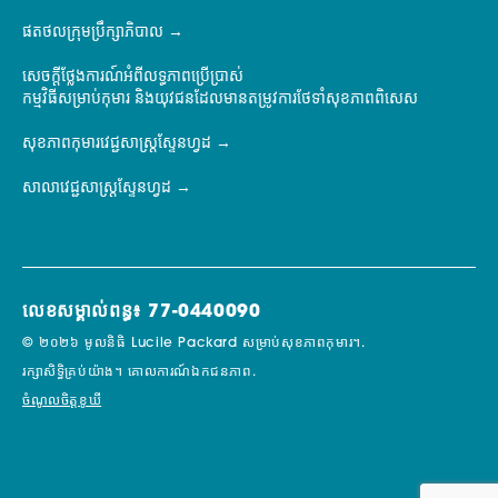
ផតថលក្រុមប្រឹក្សាភិបាល
សេចក្តីថ្លែងការណ៍អំពីលទ្ធភាពប្រើប្រាស់
កម្មវិធីសម្រាប់កុមារ និងយុវជនដែលមានតម្រូវការថែទាំសុខភាពពិសេស
សុខភាពកុមារវេជ្ជសាស្ត្រស្ទែនហ្វដ
សាលាវេជ្ជសាស្ត្រស្ទែនហ្វដ
លេខសម្គាល់ពន្ធ៖ 77-0440090
© ២០២៦ មូលនិធិ Lucile Packard សម្រាប់សុខភាពកុមារ។.
រក្សាសិទ្ធិគ្រប់យ៉ាង។
គោលការណ៍ឯកជនភាព.
ចំណូលចិត្តខូឃី