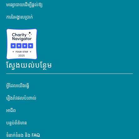
មធ្យោបាយដើម្បីផ្តល់ឱ្យ
ការរៃអង្គាសប្រាក់
ស្វែងយល់បន្ថែម
អ្វីដែលយើងធ្វើ
រឿងរ៉ាវផលប៉ះពាល់
អាជីព
បន្ទប់ព័ត៌មាន
ទំនាក់ទំនង និង FAQ