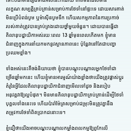
ទោះបីជាមានរឿងទាំងអស់នេះក៏ដោយ គាត់មិនដែលមាន
លក្ខណៈសម្បត្តិគ្រប់គ្រាន់សម្រាប់ការថែទាំនៅផ្ទះទេ ដោយសារគាត់
មិនប្រើបំពង់បូម ឬម៉ាស៊ីនបូមទឹក ហើយសកម្មភាពនៃការប្រកាច់
របស់គាត់ត្រូវបានគ្រប់គ្រងដោយថ្នាំមួយចំនួន។ ដោយបានធ្វើជា
គិលានុបដ្ឋាយិកាអស់រយៈពេល 13 ឆ្នាំមុនពេលកើតមក ខ្ញុំមាន
ជំនាញក្នុងការនាំយកមកនូវស្ថានភាពនេះ ប៉ុន្តែវានៅតែជាបញ្ហា
ប្រឈមខ្លាំង។
ទាំងអស់នេះគឺចង់និយាយថា ខ្ញុំបានបណ្តុះបណ្តាលអ្នកថែទាំជា
ច្រើនឆ្នាំមកនេះ ហើយខ្ញុំមានអារម្មណ៍យ៉ាងខ្លាំងថាយើងត្រូវផ្លាស់ប្តូរ
គំរូនៃអ្វីដែលគិលានុបដ្ឋាយិកាជំនាញមើលទៅដូច និងរបៀប
អនុវត្តវាឱ្យល្អបំផុត។ មិនមានគិលានុបដ្ឋាយិកាគ្រប់គ្រាន់ដើម្បីថែទាំ
បុគ្គលទាំងនេះទេ ហើយប៉ារ៉ាម៉ែត្រសម្រាប់ជម្រុះមិនត្រូវគ្នានឹង
តម្រូវការថែទាំពិតប្រាកដនោះទេ។
ខ្ញុំជឿថាយើងអាចបណ្តុះបណ្តាលកម្លាំងពលកម្មឱ្យពូកែលើ