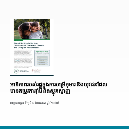
អាទិភាពរបស់រដ្ឋក្នុងការបម្រើកុមារ និងយុវជនដែល
មានតម្រូវការរ៉ាំរ៉ៃ និងស្មុគស្មាញ
បញ្ហាសង្ខេប |
ថ្ងៃទី ៨ ខែឧសភា ឆ្នាំ ២០២៥