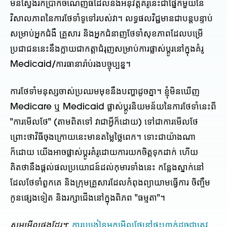
មិនស្វែងរកប្រាក់ចំណេញធំដែលនឹងអនុវត្តគំរូនេះជាផ្នែកមួយនៃ
វិសាលភាពនៃការថែទាំទូទៅរបស់វា។ លទ្ធផលវិជ្ជមានជាបន្តបន្ទាប់
សម្រាប់អ្នកជំងឺ គ្រួសារ និងអ្នកជំនាញថែទាំសុខភាពដែលបម្រើ
ប្រជាជននេះនឹងក្លាយជាកត្តាជំរុញសម្រាប់ការផ្លាស់ប្តូរនៅក្នុងគំរូ
Medicaid/ការធានារ៉ាប់រងបច្ចុប្បន្ន។
ការថែទាំមនុស្សចាស់ប្រឈមមុខនឹងបញ្ហាដូចគ្នា។ ខ្ញុំមិនឃើញ
Medicare ឬ Medicaid ផ្លាស់ប្តូរនិយមន័យនៃការថែទាំនេះពី
"ការមើលថែ" (តាមពិតទៅ វាជាអ្វីក៏ដោយ) ទៅជាការមើលថែ
ព្រោះថាវិធីចុងក្រោយនេះមានតម្លៃថ្លៃពេក។ ទោះជាយ៉ាងណា
ក៏ដោយ យើងអាចផ្លាស់ប្តូរគំរូដោយការយកចិត្តទុកដាក់ ហើយ
គិតថានឹងផ្តល់ផលប្រយោជន៍ដល់កុមារទាំងនេះ កន្លែងស្នាក់នៅ
ដែលថែទាំពួកគេ និងក្រុមគ្រួសារដែលកំពុងព្យាយាមធ្វើការ ចិញ្ចឹម
កូនផ្សេងទៀត និងរក្សាជើងនៅក្នុងពិភព "ធម្មតា"។
សូមមើលផងដែរ។
:
ការ​បង្រៀន​អ្នក​មើល​ថែ​នៅ​ផ្ទះ​ហាក់​ដូច​ជា​ត្រូវ​