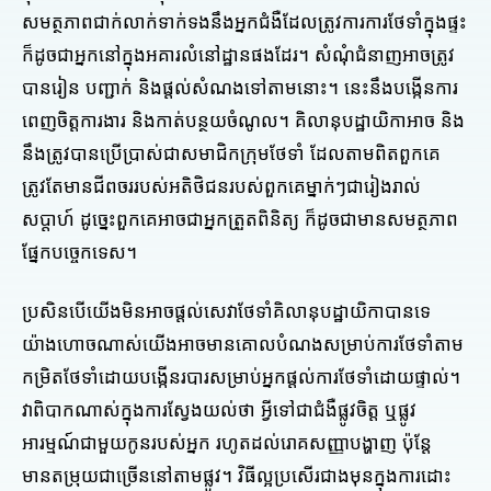
សមត្ថភាពជាក់លាក់ទាក់ទងនឹងអ្នកជំងឺដែលត្រូវការការថែទាំក្នុងផ្ទះ
ក៏ដូចជាអ្នកនៅក្នុងអគារលំនៅដ្ឋានផងដែរ។ សំណុំជំនាញអាចត្រូវ
បានរៀន បញ្ជាក់ និងផ្តល់សំណងទៅតាមនោះ។ នេះនឹងបង្កើនការ
ពេញចិត្តការងារ និងកាត់បន្ថយចំណូល។ គិលានុបដ្ឋាយិកាអាច និង
នឹងត្រូវបានប្រើប្រាស់ជាសមាជិកក្រុមថែទាំ ដែលតាមពិតពួកគេ
ត្រូវតែមានជីពចររបស់អតិថិជនរបស់ពួកគេម្នាក់ៗជារៀងរាល់
សប្តាហ៍ ដូច្នេះពួកគេអាចជាអ្នកត្រួតពិនិត្យ ក៏ដូចជាមានសមត្ថភាព
ផ្នែកបច្ចេកទេស។
ប្រសិនបើយើងមិនអាចផ្តល់សេវាថែទាំគិលានុបដ្ឋាយិកាបានទេ
យ៉ាងហោចណាស់យើងអាចមានគោលបំណងសម្រាប់ការថែទាំតាម
កម្រិតថែទាំដោយបង្កើនរបារសម្រាប់អ្នកផ្តល់ការថែទាំដោយផ្ទាល់។
វាពិបាកណាស់ក្នុងការស្វែងយល់ថា អ្វីទៅជាជំងឺផ្លូវចិត្ត ឬផ្លូវ
អារម្មណ៍ជាមួយកូនរបស់អ្នក រហូតដល់រោគសញ្ញាបង្ហាញ ប៉ុន្តែ
មានតម្រុយជាច្រើននៅតាមផ្លូវ។ វិធីល្អប្រសើរជាងមុនក្នុងការដោះ