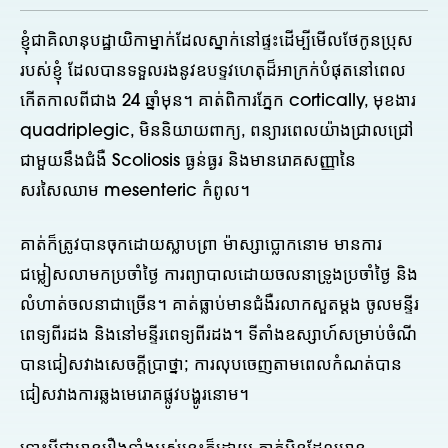
ខ្ញុំជាគិលានុបដ្ឋាយិកាម្នាក់ដែលស្នាក់នៅផ្ទះដើម្បីមើលថែកូនប្រុស
របស់ខ្ញុំ ដែលបានទទួលរងនូវឧបទ្ទវហេតុដ៏អាក្រក់បំផុតនៅពេល
កើតកាលពីជាង 24 ឆ្នាំមុន។ គាត់ពិការភ្នែក cortically, មុខងារ
quadriplegic, មិននិយាយពាក្យ, ពន្យារពេលយ៉ាងជ្រាលជ្រៅ
ជាមួយនឹងជំងឺ Scoliosis ធ្ងន់ធ្ងរ និងមានរោគសញ្ញានៃ
សរសៃឈាម mesenteric កំពូល។
គាត់ក៏ត្រូវបានចុកដោយស្លាបព្រា ម៉ាស្សាប្លោកនោម មានការ
ជម្លៀសលាមកប្រចាំថ្ងៃ ការព្យាបាលដោយចលនាទ្រូងប្រចាំថ្ងៃ និង
លំហាត់ចលនាជាច្រើន។ គាត់​ធ្លាប់​មាន​ជំងឺ​រលាក​សួត​ម្តង ចូល​មន្ទីរ
ពេទ្យ​ពីរដង និង​នៅ​មន្ទីរពេទ្យ​ពីរដង​។ ទីតាំងឧស្សាហ៍សម្រាប់ចំណី
បានជៀសវាងសេចក្តីប្រាថ្នា; ការ​លុប​ចេញ​តាម​ពេល​កំណត់​បាន​
ជៀស​វាង​ការ​ឆ្លង​មេរោគ​ផ្លូវ​បង្ហូរ​នោម។