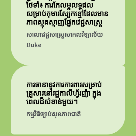
ថែទាំ៖ ការកែលម្អលទ្ធផល
សម្រាប់កុមារស្បែកខ្មៅដែលមាន
ភាពស្មុគស្មាញផ្នែកវេជ្ជសាស្ត្រ
សាលាវេជ្ជសាស្ត្រសាកលវិទ្យាល័យ
Duke
ការធានានូវការការពារសម្រាប់
គ្រួសារនៅរដ្ឋកាលីហ្វ័រញ៉ា ក្នុង
ពេលដ៏សំខាន់មួយ។
កម្មវិធីច្បាប់សុខភាពជាតិ