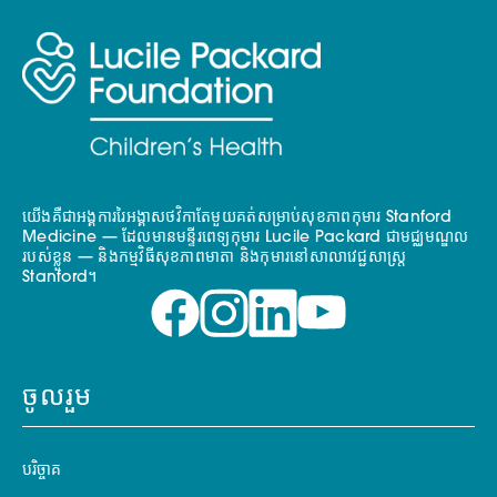
យើងគឺជាអង្គការរៃអង្គាសថវិកាតែមួយគត់សម្រាប់សុខភាពកុមារ Stanford
Medicine — ដែលមានមន្ទីរពេទ្យកុមារ Lucile Packard ជាមជ្ឈមណ្ឌល
របស់ខ្លួន — និងកម្មវិធីសុខភាពមាតា និងកុមារនៅសាលាវេជ្ជសាស្ត្រ
Stanford។
ចូលរួម
បរិច្ចាគ