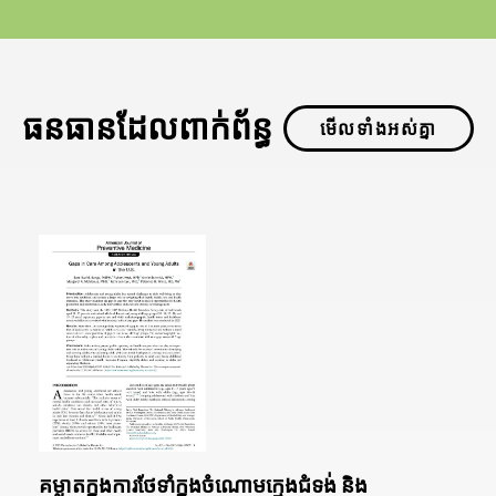
ធនធានដែលពាក់ព័ន្ធ
មើលទាំងអស់គ្នា
គម្លាតក្នុងការថែទាំក្នុងចំណោមក្មេងជំទង់ និង