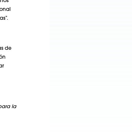
años
sonal
as”.
as de
ión
ar
para la