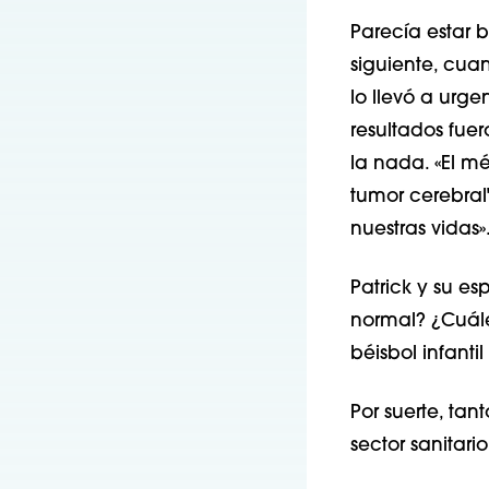
Parecía estar b
siguiente, cuan
lo llevó a urg
resultados fue
la nada. «El m
tumor cerebral
nuestras vidas»
Patrick y su e
normal? ¿Cuále
béisbol infanti
Por suerte, tan
sector sanitario