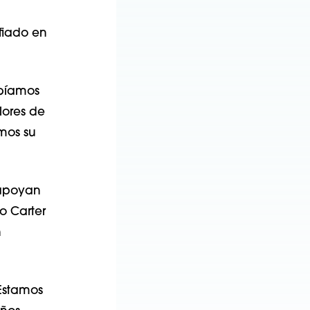
fiado en
abíamos
olores de
mos su
apoyan
o Carter
n
“Estamos