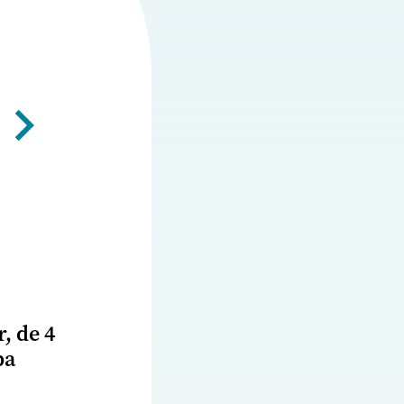
, de 4
ba