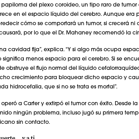
n papiloma del plexo coroideo, un tipo raro de tumor 
ece en el espacio líquido del cerebro. Aunque era
edecir cómo se comportará un tumor, si crecerá ni 
ausará, por lo que el Dr. Mahaney recomendó la cir
na cavidad fija”, explica. “Y si algo más ocupa espac
o significa menos espacio para el cerebro. Si se encu
 obstruye el flujo normal del líquido cefalorraquíde
ucho crecimiento para bloquear dicho espacio y cau
a hidrocefalia, que si no se trata es mortal”.
operó a Carter y extirpó el tumor con éxito. Desde la 
enido ningún problema, incluso jugó su primera tem
icano sin contacto.
erte... y a ti.