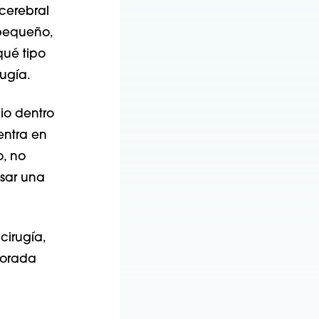
cerebral
 pequeño,
qué tipo
ugía.
io dentro
entra en
o, no
sar una
cirugía,
porada