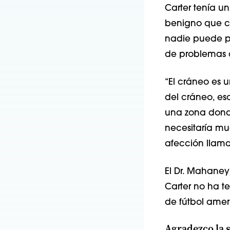
Carter tenía u
benigno que cr
nadie puede pr
de problemas c
“El cráneo es u
del cráneo, es
una zona donde
necesitaría m
afección llamad
El Dr. Mahaney 
Carter no ha t
de fútbol amer
Agradezco la su