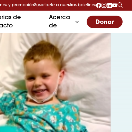
nes y promoción
Suscríbete a nuestros boletines
orias de
Acerca
Donar
acto
de