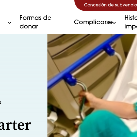
Concesión de subvencio
Formas de
Hist
Complicarse
donar
imp
O
arter