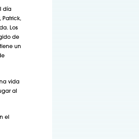
l día
 Patrick,
da. Los
rgido de
tiene un
de
una vida
ugar al
n el