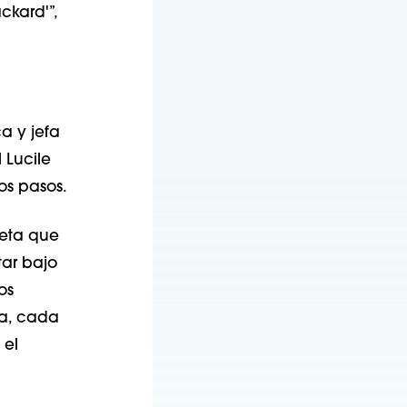
ckard'”,
a y jefa
 Lucile
os pasos.
eta que
tar bajo
os
ra, cada
 el