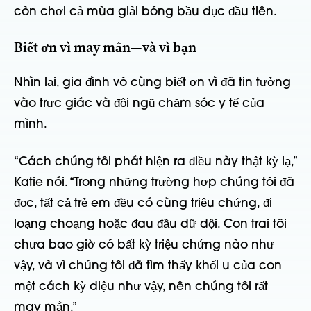
còn chơi cả mùa giải bóng bầu dục đầu tiên.
Biết ơn vì may mắn—và vì bạn
Nhìn lại, gia đình vô cùng biết ơn vì đã tin tưởng
vào trực giác và đội ngũ chăm sóc y tế của
mình.
“Cách chúng tôi phát hiện ra điều này thật kỳ lạ,”
Katie nói. “Trong những trường hợp chúng tôi đã
đọc, tất cả trẻ em đều có cùng triệu chứng, đi
loạng choạng hoặc đau đầu dữ dội. Con trai tôi
chưa bao giờ có bất kỳ triệu chứng nào như
vậy, và vì chúng tôi đã tìm thấy khối u của con
một cách kỳ diệu như vậy, nên chúng tôi rất
may mắn.”