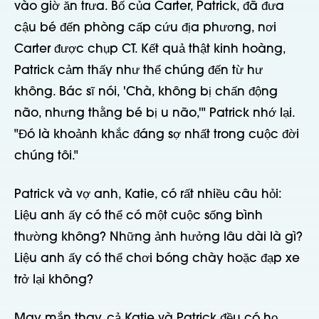
vào giờ ăn trưa. Bố của Carter, Patrick, đã đưa
cậu bé đến phòng cấp cứu địa phương, nơi
Carter được chụp CT. Kết quả thật kinh hoàng,
Patrick cảm thấy như thể chúng đến từ hư
không. Bác sĩ nói, 'Chà, không bị chấn động
não, nhưng thằng bé bị u não,'" Patrick nhớ lại.
"Đó là khoảnh khắc đáng sợ nhất trong cuộc đời
chúng tôi."
Patrick và vợ anh, Katie, có rất nhiều câu hỏi:
Liệu anh ấy có thể có một cuộc sống bình
thường không? Những ảnh hưởng lâu dài là gì?
Liệu anh ấy có thể chơi bóng chày hoặc đạp xe
trở lại không?
May mắn thay, cả Katie và Patrick đều có họ