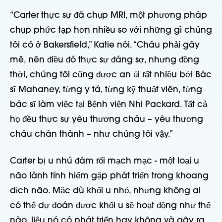
“Carter thực sự đã chụp MRI, một phương pháp
chụp phức tạp hơn nhiều so với những gì chúng
tôi có ở Bakersfield,” Katie nói. “Cháu phải gây
mê, nên điều đó thực sự đáng sợ, nhưng đồng
thời, chúng tôi cũng được an ủi rất nhiều bởi Bác
sĩ Mahaney, từng y tá, từng kỹ thuật viên, từng
bác sĩ làm việc tại Bệnh viện Nhi Packard. Tất cả
họ đều thực sự yêu thương cháu – yêu thương
cháu chân thành – như chúng tôi vậy.”
Carter bị u nhú đám rối mạch mạc - một loại u
não lành tính hiếm gặp phát triển trong khoang
dịch não. Mặc dù khối u nhỏ, nhưng không ai
có thể dự đoán được khối u sẽ hoạt động như thế
nào, liệu nó có phát triển hay không và gây ra