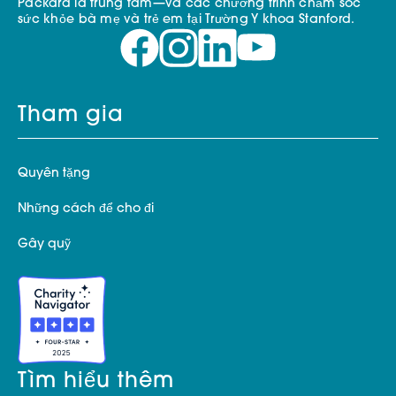
Packard là trung tâm—và các chương trình chăm sóc
sức khỏe bà mẹ và trẻ em tại Trường Y khoa Stanford.
Tham gia
Quyên tặng
Những cách để cho đi
Gây quỹ
Tìm hiểu thêm