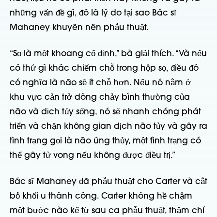
những vấn đề gì, đó là lý do tại sao Bác sĩ
Mahaney khuyên nên phẫu thuật.
“Sọ là một khoang cố định,” bà giải thích. “Và nếu
có thứ gì khác chiếm chỗ trong hộp sọ, điều đó
có nghĩa là não sẽ ít chỗ hơn. Nếu nó nằm ở
khu vực cản trở dòng chảy bình thường của
não và dịch tủy sống, nó sẽ nhanh chóng phát
triển và chặn không gian dịch não tủy và gây ra
tình trạng gọi là não úng thủy, một tình trạng có
thể gây tử vong nếu không được điều trị.”
Bác sĩ Mahaney đã phẫu thuật cho Carter và cắt
bỏ khối u thành công. Carter không hề chậm
một bước nào kể từ sau ca phẫu thuật, thậm chí