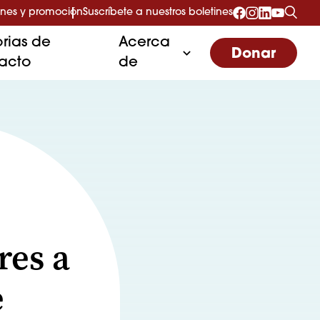
nes y promoción
Suscríbete a nuestros boletines
orias de
Acerca
Donar
acto
de
res a
e