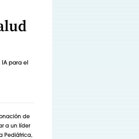
alud
 IA para el
donación de
r a un líder
a Pediátrica,