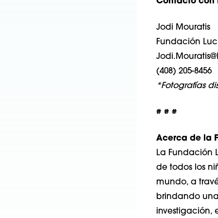
Contacto con 
Jodi Mouratis
Fundación Luci
Jodi.Mouratis@
(408) 205-8456
*Fotografías di
# # #
Acerca de la F
La Fundación L
de todos los ni
mundo, a travé
brindando una 
investigación, 