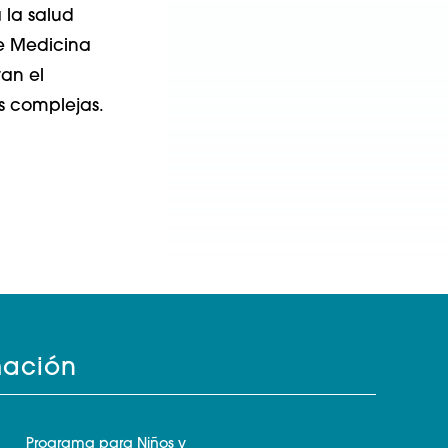
 la salud
de Medicina
an el
s complejas.
mación
Programa para Niños y