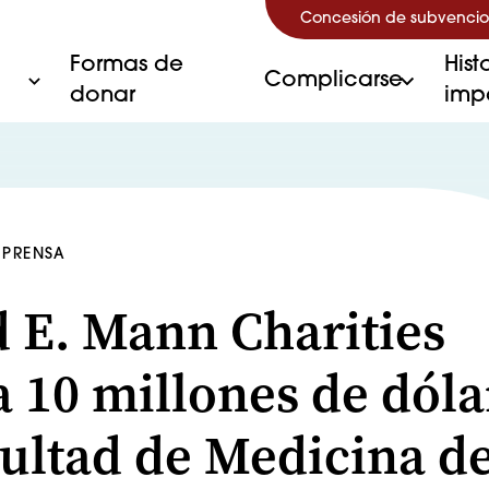
Concesión de subvencio
Formas de
Hist
Complicarse
donar
imp
 PRENSA
d E. Mann Charities
a 10 millones de dóla
cultad de Medicina d