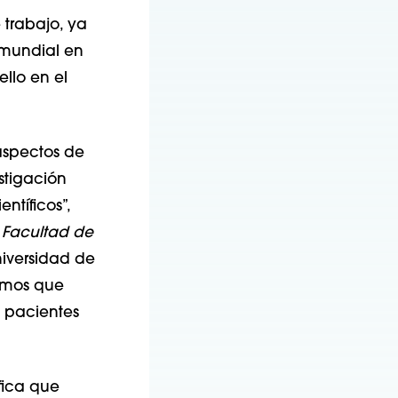
 trabajo, ya
e mundial en
llo en el
 aspectos de
stigación
tíficos”,
 Facultad de
iversidad de
eemos que
 pacientes
fica que