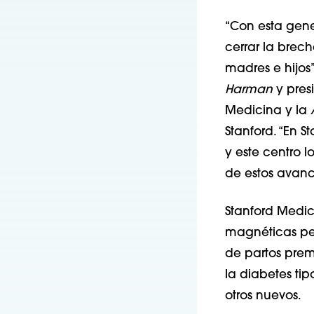
“Con esta gene
cerrar la brec
madres e hijos
Harman
y pres
Medicina y la
A
Stanford. “En S
y este centro l
de estos avance
Stanford Medic
magnéticas ped
de partos prema
la diabetes tip
otros nuevos.