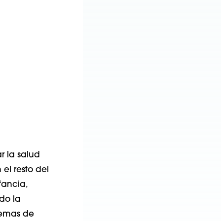
r la salud
el resto del
fancia,
do la
stemas de