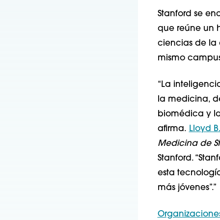
Stanford se enc
que reúne un ho
ciencias de la 
mismo campus
“La inteligenci
la medicina, d
biomédica y la
afirma.
Lloyd B
Medicina de S
Stanford. “Sta
esta tecnologí
más jóvenes”.”
Organizaciones