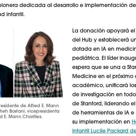
 pionera dedicada al desarrollo e implementación de
d infantil.
La donación apoyará el
del Hub y establecerá u
dotada en IA en medici
pediátrica. El líder inaug
espera que se una a Sta
Medicine en el próximo
académico, unificará los
de investigación en tod
de Stanford, liderando el
residente de Alfred E. Mann
sheh Bostani, vicepresidenta
de herramientas de IA e
d E. Mann Charities.
su implementación en
H
Infantil Lucile Packard d