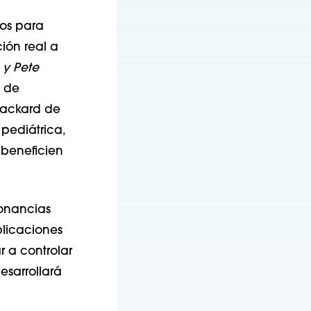
zos para
ión real a
 y Pete
d de
 Packard de
 pediátrica,
 beneficien
sonancias
licaciones
r a controlar
esarrollará