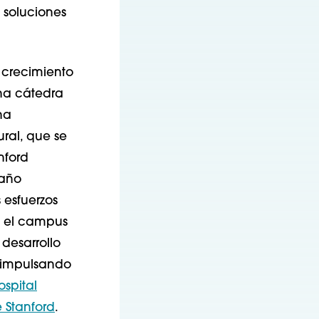
 soluciones
 crecimiento
na cátedra
na
ural, que se
nford
 año
 esfuerzos
o el campus
 desarrollo
 impulsando
ospital
e Stanford
.