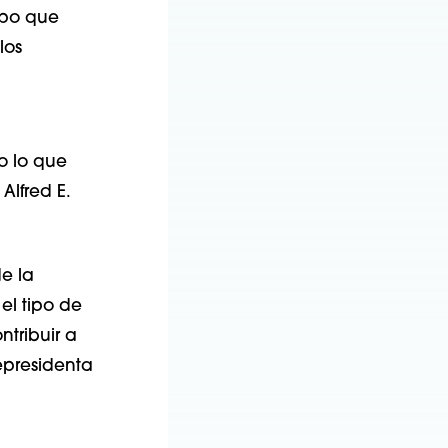
ropo que
los
o lo que
Alfred E.
de la
el tipo de
tribuir a
epresidenta