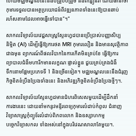
ហើយមជ្ឈមណ្ឌលនេះនឹងបង្រួបបង្រួម និងពន្លឿនវា ដោយធានាថា
កុមារទទួលបានអត្ថប្រយោជន៍ពីវឌ្ឍនភាពទាំងនេះឱ្យបានឆាប់
រហ័សតាមដែលអាចធ្វើទៅបាន”។”
សាកលវិទ្យាល័យវេជ្ជសាស្ត្រស្ទែនហ្វដបានប្រើប្រាស់បញ្ញាសិប្ប
និម្មិត (AI) ដើម្បីធ្វើឱ្យការថត MRI កុមារលឿន និងមានសុវត្ថិភាព
ជាងមុន ព្យាករណ៍ពីផលវិបាកនៃការកើតមិនគ្រប់ខែ ធ្វើឱ្យការ
ព្យាបាលជំងឺមហារីកមានលក្ខណៈផ្ទាល់ខ្លួន ជួយគ្រប់គ្រងជំងឺ
ទឹកនោមផ្អែមប្រភេទទី 1 និងច្រើនទៀត។ មជ្ឈមណ្ឌលនេះនឹងជំរុញ
កិច្ចខិតខំប្រឹងប្រែងទាំងនេះ និងអភិវឌ្ឍកិច្ចខិតខំប្រឹងប្រែងថ្មីៗ។.
សាកលវិទ្យាល័យស្ទែនហ្វដមានជំហរពិសេសមួយដើម្បីដឹកនាំ
ការងារនេះ ដោយនាំមកនូវមន្ទីរពេទ្យកុមារលំដាប់កំពូល ជំនាញ
វិទ្យាសាស្ត្រកុំព្យូទ័រលំដាប់ពិភពលោក និងឧស្សាហកម្ម
បច្ចេកវិទ្យាសកល ទាំងអស់នៅក្នុងបរិវេណសាលាតែមួយ។.