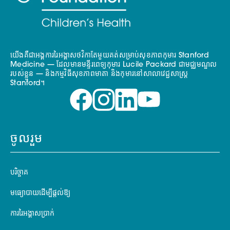
យើងគឺជាអង្គការរៃអង្គាសថវិកាតែមួយគត់សម្រាប់សុខភាពកុមារ Stanford
Medicine — ដែលមានមន្ទីរពេទ្យកុមារ Lucile Packard ជាមជ្ឈមណ្ឌល
របស់ខ្លួន — និងកម្មវិធីសុខភាពមាតា និងកុមារនៅសាលាវេជ្ជសាស្ត្រ
Stanford។
ចូលរួម
បរិច្ចាគ
មធ្យោបាយដើម្បីផ្តល់ឱ្យ
ការរៃអង្គាសប្រាក់