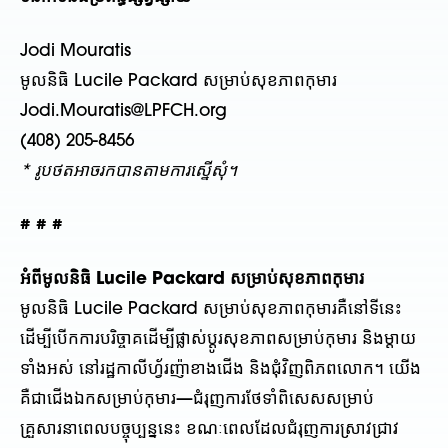
Jodi Mouratis
មូលនិធិ Lucile Packard សម្រាប់សុខភាពកុមារ
Jodi.Mouratis@LPFCH.org
(408) 205-8456
* រូបថតអាចរកបានតាមការស្នើសុំ។
# # #
អំពីមូលនិធិ Lucile Packard សម្រាប់សុខភាពកុមារ
មូលនិធិ Lucile Packard សម្រាប់សុខភាពកុមារគឺនៅទីនេះ
ដើម្បីបើកការបរិច្ចាគដើម្បីផ្លាស់ប្តូរសុខភាពសម្រាប់កុមារ និងម្តាយ
ទាំងអស់ នៅរដ្ឋកាលីហ្វ័រញ៉ាខាងជើង និងជុំវិញពិភពលោក។ យើង
គឺជាជើងឯកសម្រាប់កុមារ—ជំរុញការថែទាំពិសេសសម្រាប់
គ្រួសារនាពេលបច្ចុប្បន្ននេះ ខណៈពេលដែលជំរុញការស្រាវជ្រាវ