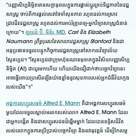
“បញ្ញាសិប្បនិម្មិតមានសក្តានុពលក្នុងការផ្លាស់ប្តូរគ្រប់ទិដ្ឋភាពនៃវេជ្ជ
សាស្ត្រ ចាប់ពីការផ្តល់សេវាថែទាំសុខភាព រហូតដល់ការស្រាវ
ជ្រាវជីវវេជ្ជសាស្ត្រ រហូតដល់ការអប់រំគ្រូពេទ្យ-អ្នកវិទ្យាសាស្ត្រជំនាន់
ក្រោយ”។
ឡយដ៍ ប៊ី. មីន័រ, MD
,
Carl និង Elizabeth
Naumann ព្រឹទ្ធបុរសនៃសាលាវេជ្ជសាស្ត្រ Stanford
និងជា
អនុប្រធានទទួលបន្ទុកកិច្ចការវេជ្ជសាស្ត្រនៅសាកលវិទ្យាល័យ
ស្ទែនហ្វដ។ “ស្ទែនហ្វដជាក្រុមហ៊ុនឈានមុខគេក្នុងវិស័យបញ្ញាសិប្ប
និម្មិត (AI) ជាយូរមកហើយ ហើយយើងជឿជាក់ថាបច្ចេកវិទ្យានេះ
អាចធ្វើអោយប្រសើរឡើងយ៉ាងខ្លាំងនូវសុខភាពរបស់អ្នកជំងឺវ័យក្មេង
របស់យើង”។”
អង្គការសប្បុរសធម៌ Alfred E. Mann
គឺជាអង្គការសប្បុរសធម៌
មួយដែលទទួលស្គាល់មរតករបស់លោក Alfred E. Mann ដែល
ជាអ្នកបង្កើត និងជាសប្បុរសជនដ៏ឆ្នើមម្នាក់ ដែលបានឧទ្ទិសជីវិត
របស់លោកក្នុងការប្រើប្រាស់បច្ចេកវិទ្យា និងនវានុវត្តន៍ ដើម្បីកែលម្អ