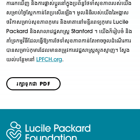
ការរកឃើញ និងការផ្លាស់ប្តូរនៅក្នុងប្រព័ន្ធថែទាំសុខភាពរបស់យើង
សម្រាប់ថ្ងៃស្អែកកាន់តែប្រសើរឡើង។ មូលនិធិរបស់យើងរៃអង្គាស
ថវិកាសម្រាប់សុខភាពកុមារ និងមាតានៅមន្ទីរពេទ្យកុមារ Lucile
Packard និងសាលាវេជ្ជសាស្ត្រ Stanford ។ យើងក៏រៀបចំ និង
គាំទ្រកម្មវិធីដែលធ្វើឱ្យការថែទាំសុខភាពកាន់តែអាចចូលដំណើរការ
បានសម្រាប់កុមារដែលមានតម្រូវការវេជ្ជសាស្ត្រស្មុគស្មាញ។ ស្វែង
យល់បន្ថែមនៅ
LPFCH.org
.
រក្សាទុកជា PDF