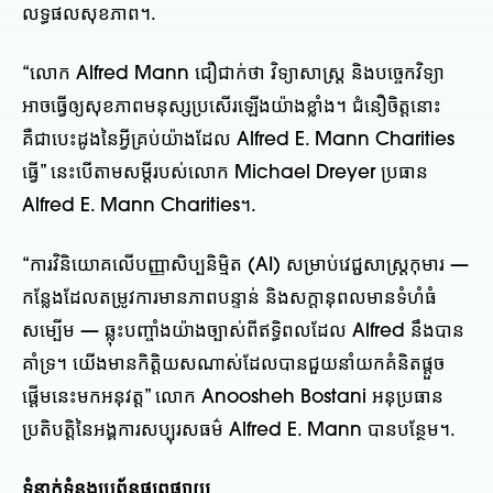
លទ្ធផលសុខភាព។.
“លោក Alfred Mann ជឿជាក់ថា វិទ្យាសាស្ត្រ និងបច្ចេកវិទ្យា
អាចធ្វើឲ្យសុខភាពមនុស្សប្រសើរឡើងយ៉ាងខ្លាំង។ ជំនឿចិត្តនោះ
គឺជាបេះដូងនៃអ្វីគ្រប់យ៉ាងដែល Alfred E. Mann Charities
ធ្វើ” នេះបើតាមសម្ដីរបស់លោក Michael Dreyer ប្រធាន
Alfred E. Mann Charities។.
“ការវិនិយោគលើបញ្ញាសិប្បនិម្មិត (AI) សម្រាប់វេជ្ជសាស្ត្រកុមារ —
កន្លែងដែលតម្រូវការមានភាពបន្ទាន់ និងសក្តានុពលមានទំហំធំ
សម្បើម — ឆ្លុះបញ្ចាំងយ៉ាងច្បាស់ពីឥទ្ធិពលដែល Alfred នឹងបាន
គាំទ្រ។ យើងមានកិត្តិយសណាស់ដែលបានជួយនាំយកគំនិតផ្តួច
ផ្តើមនេះមកអនុវត្ត” លោក Anoosheh Bostani អនុប្រធាន
ប្រតិបត្តិនៃអង្គការសប្បុរសធម៌ Alfred E. Mann បានបន្ថែម។.
ទំនាក់ទំនងប្រព័ន្ធផ្សព្វផ្សាយ