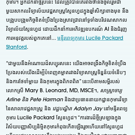
កុមារ។ អ្នកដឹកនាំថ្មីរូបនេះ ដែលត្រូវបានគេរំពឹងថានឹងចូលរួមជា
មួយសាកលវិទ្យាល័យវេជ្ជសាស្ត្រស្ទែនហ្វដក្នុងឆ្នាំសិក្សាខាងមុខ នឹង
បង្រួបបង្រួមកិច្ចខិតខំប្រឹងប្រែងស្រាវជ្រាវនៅទូទាំងបរិវេណសាកល
វិទ្យាល័យស្ទែនហ្វដ ដោយដឹកនាំការអភិវឌ្ឍឧបករណ៍ AI និងជំរុញ
ការអនុវត្តរបស់ពួកគេនៅ...
មន្ទីរពេទ្យកុមារ Lucile Packard
Stanford
.
“ជាមួយនឹងអំណោយដ៏សប្បុរសនេះ យើងអាចពង្រឹងកិច្ចខិតខំប្រឹង
ប្រែងរបស់យើងដើម្បីបំពេញគម្លាតរវាងវិទ្យាសាស្ត្រទិន្នន័យទំនើបៗ
និងការថែទាំម្តាយ និងកុមារក្នុងពិភពពិត” នេះបើតាមសម្ដីរបស់
លោកស្រី Mary B. Leonard, MD, MSCE។,
សាស្ត្រាចារ្យ
Arline និង Pete Harman
និងជាប្រធាននាយកដ្ឋានកុមារវិទ្យា
នៃសាលាវេជ្ជសាស្ត្រ និង
វេជ្ជបណ្ឌិត Adalyn Jay
នៅមន្ទីរពេទ្យ
កុមារ Lucile Packard ស្ទែនហ្វដ។ “ការងារដ៏ថ្មីស្រឡាងក្នុង
វិស័យបញ្ញាសិប្បនិម្មិតកុមារកំពុងកើតឡើងរួចហើយនៅស្ទែនហ្វដ