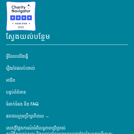
ស្វែងយល់បន្ថែម
អ្វីដែលយើងធ្វើ
រឿងរ៉ាវផលប៉ះពាល់
អាជីព
បន្ទប់ព័ត៌មាន
ទំនាក់ទំនង និង FAQ
ផតថលក្រុមប្រឹក្សាភិបាល
សេចក្តីថ្លែងការណ៍អំពីលទ្ធភាពប្រើប្រាស់