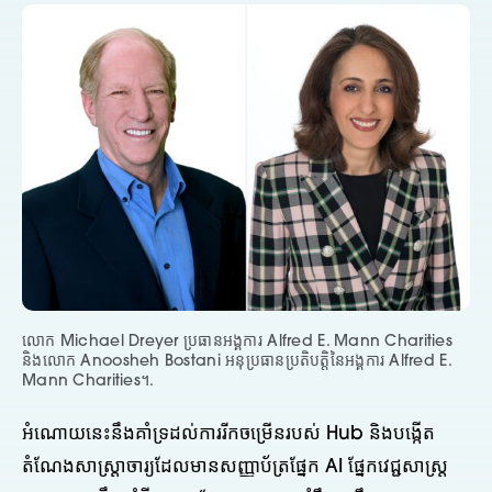
លោក Michael Dreyer ប្រធាន​អង្គការ Alfred E. Mann Charities
និង​លោក Anoosheh Bostani អនុប្រធាន​ប្រតិបត្តិ​នៃ​អង្គការ Alfred E.
Mann Charities។.
អំណោយនេះនឹងគាំទ្រដល់ការរីកចម្រើនរបស់ Hub និងបង្កើត
តំណែងសាស្ត្រាចារ្យដែលមានសញ្ញាប័ត្រផ្នែក AI ផ្នែកវេជ្ជសាស្ត្រ