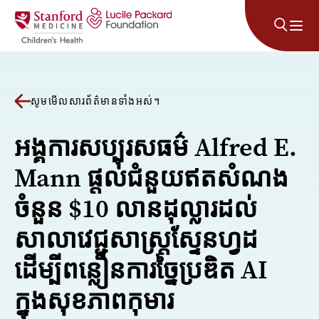
រំលងទៅមាតិកា
សូមមើលសារព័ត៌មានទាំងអស់។
អង្គការសប្បុរសធម៌ Alfred E.
Mann ផ្តល់ជំនួយឥតសំណង
ចំនួន $10 លានដុល្លារដល់
សាលាវេជ្ជសាស្ត្រស្ទែនហ្វដ
ដើម្បីពន្លឿនការច្នៃប្រឌិត AI
ក្នុងសុខភាពកុមារ