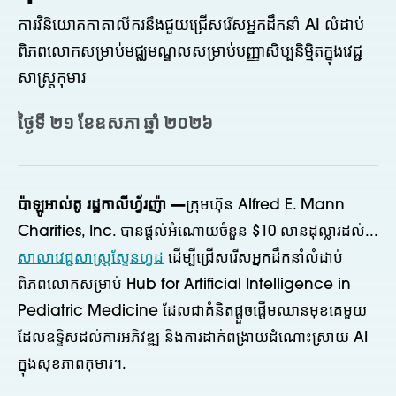
ការវិនិយោគកាតាលីករនឹងជួយជ្រើសរើសអ្នកដឹកនាំ AI លំដាប់
ពិភពលោកសម្រាប់មជ្ឈមណ្ឌលសម្រាប់បញ្ញាសិប្បនិម្មិតក្នុងវេជ្ជ
សាស្ត្រកុមារ
ថ្ងៃទី ២១ ខែឧសភា ឆ្នាំ ២០២៦
ប៉ាឡូអាល់តូ រដ្ឋកាលីហ្វ័រញ៉ា —
ក្រុមហ៊ុន Alfred E. Mann
Charities, Inc. បានផ្តល់អំណោយចំនួន $10 លានដុល្លារដល់...
សាលាវេជ្ជសាស្ត្រស្ទែនហ្វដ
ដើម្បីជ្រើសរើសអ្នកដឹកនាំលំដាប់
ពិភពលោកសម្រាប់ Hub for Artificial Intelligence in
Pediatric Medicine ដែលជាគំនិតផ្តួចផ្តើមឈានមុខគេមួយ
ដែលឧទ្ទិសដល់ការអភិវឌ្ឍ និងការដាក់ពង្រាយដំណោះស្រាយ AI
ក្នុងសុខភាពកុមារ។.