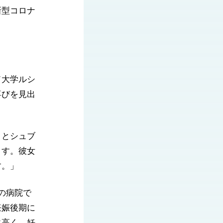
新型コロナ
ド大学ルシ
喜びを見出
」とシュブ
ます。彼女
す。」
の病院で
妊娠後期に