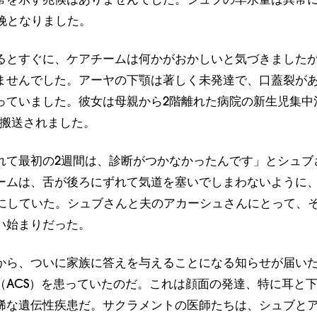
常を示す兆候はありませんでした。シュブの羊水量は異常
分娩となりました。
るとすぐに、ケアチームは何かがおかしいと気づきました
ませんでした。アーヤの下顎は著しく未発達で、口蓋裂が
っていました。彼女は母親から2階離れた病院の新生児集中
急搬送されました。
れて最初の2週間は、診断がつかなかったんです」とシュブ
ームは、舌が後ろにずれて気道を塞いでしまわないように
せにしていた。シュブさんと夫のアカーシュさんにとって、
い始まりだった。
から、ついに家族に答えを与えることになる知らせが届い
（ACS）を患っていたのだ。これは顔面の発達、特に耳と
稀な遺伝性疾患だ。サクラメントの医師たちは、シュブと