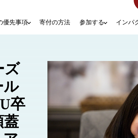
の優先事項
寄付の方法
参加する
インパ
ーズ
ール
CU卒
頭蓋