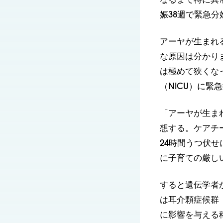
なるまで特に異
娠38週で緊急
アーヤが生まれ
な原因は分かり
は極めて狭くな
（NICU）に緊
「アーヤが生ま
想する。ケアチ
24時間うつ伏
に子育ての厳し
すると遺伝学者
は耳介顆症候群
に影響を与える