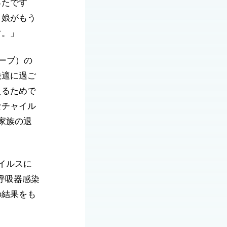
ったです
、娘がもう
す。」
ーブ）の
快適に過ご
えるためで
なチャイル
家族の退
イルスに
呼吸器感染
の結果をも