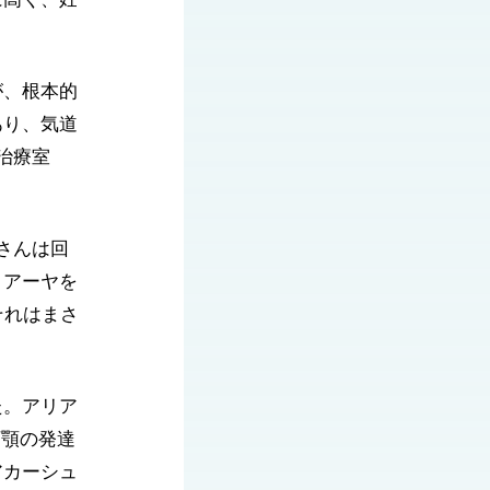
に高く、妊
が、根本的
あり、気道
治療室
さんは回
、アーヤを
それはまさ
た。アリア
下顎の発達
アカーシュ