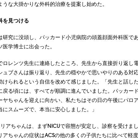
ような大掛かりな外科的治療を提案し始めた。
科を見つける
は研究に没頭し、パッカード小児病院の頭蓋顔面外科医であ
ツ医学博士に出会った。
でロレンツ先生に連絡したところ、先生から直接折り返し
シュブさんは振り返り、先生の穏やかで思いやりのある対
助けられるという自信を改めて感じました。「先生と話し
に戻る頃には、すべてが順調に進んでいました。パッカー
ーヤちゃんを迎えに向かい、私たちはその日の午後にパロ
当にスムーズで、本当に安心しました。」
ーリアちゃんは、まずNICUで容態が安定し、診察を受けま
リアちゃんの症状はACSの他の多くの子供たちに比べて軽