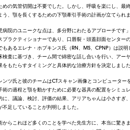
ための気管切開は不要でした。しかし、呼吸を楽にし、最
よう、顎を長くするための下顎牽引手術の計画が立てられ
児病院のユニークな点は、多分野にわたるアプローチです
スプラクティショナーであり、口唇裂・頭蓋顔面センター
もあるエレナ・ホプキンス氏（RN、MS、CPNP）は説明
床検査に基づき、チーム間で綿密な話し合いを行い、アー
果をもたらすタイミングと具体的な治療方針を決定しまし
レンツ氏と彼のチームはCTスキャン画像とコンピューター
手術の過程と顎を動かすために必要な器具の配置をシミュ
的に、議論、検討、評価の結果、アリアちゃんは小さすぎ
が不足していることが判明しました。
術からこれほど多くのことを学べた先生方に、本当に驚き