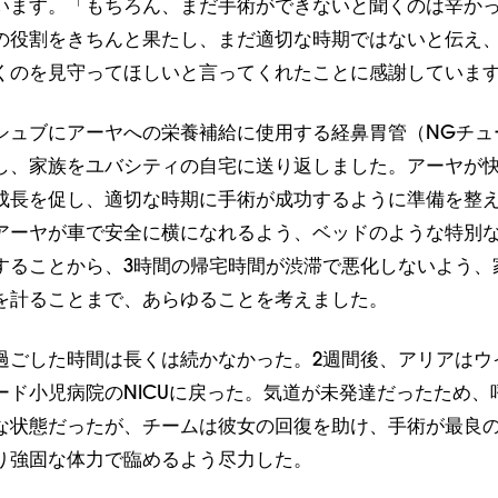
います。「もちろん、まだ手術ができないと聞くのは辛か
の役割をきちんと果たし、まだ適切な時期ではないと伝え
くのを見守ってほしいと言ってくれたことに感謝していま
シュブにアーヤへの栄養補給に使用する経鼻胃管（NGチュ
し、家族をユバシティの自宅に送り返しました。アーヤが
成長を促し、適切な時期に手術が成功するように準備を整
アーヤが車で安全に横になれるよう、ベッドのような特別
することから、3時間の帰宅時間が渋滞で悪化しないよう、
を計ることまで、あらゆることを考えました。
過ごした時間は長くは続かなかった。2週間後、アリアはウ
ード小児病院のNICUに戻った。気道が未発達だったため、
な状態だったが、チームは彼女の回復を助け、手術が最良
り強固な体力で臨めるよう尽力した。