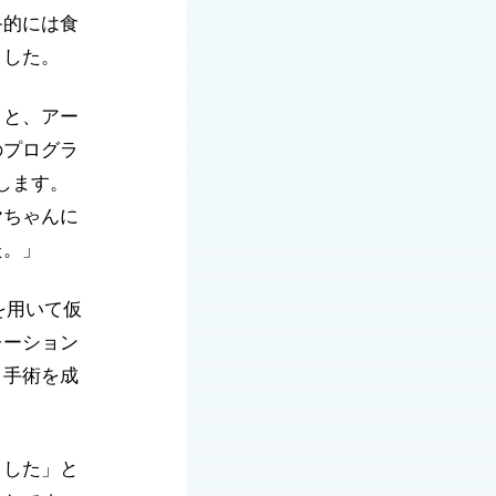
終的には食
ました。
」と、アー
のプログラ
します。
ヤちゃんに
た。」
を用いて仮
レーション
、手術を成
ました」と