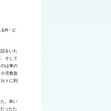
るH・ピ
電話をいた
応、そして
たのは車の
ド小児救急
アルトに到
した。幸い
度だったた