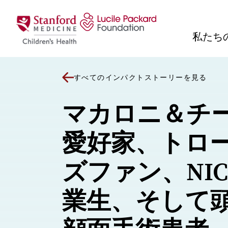
コンテンツにスキップ
私たち
すべてのインパクトストーリーを見る
マカロニ＆チ
愛好家、トロ
ズファン、NI
業生、そして