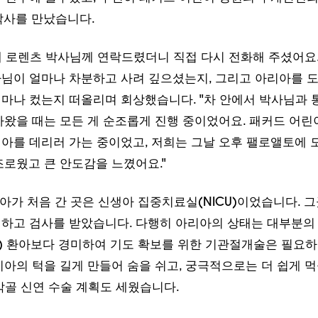
 로렌츠 박사님께 연락드렸더니 직접 다시 전화해 주셨어요.
님이 얼마나 차분하고 사려 깊으셨는지, 그리고 아리아를 도
마나 컸는지 떠올리며 회상했습니다. "차 안에서 박사님과
아왔을 때는 모든 게 순조롭게 진행 중이었어요. 패커드 어린
아를 데리러 가는 중이었고, 저희는 그날 오후 팰로앨토에 
조로웠고 큰 안도감을 느꼈어요."
리아가 처음 간 곳은 신생아 집중치료실(NICU)이었습니다. 
하고 검사를 받았습니다. 다행히 아리아의 상태는 대부분의
) 환아보다 경미하여 기도 확보를 위한 기관절개술은 필요
리아의 턱을 길게 만들어 숨을 쉬고, 궁극적으로는 더 쉽게 먹
악골 신연 수술 계획도 세웠습니다.
병원의 가장 큰 특징은 다학제적 접근 방식입니다."라고 아리
개열 및 두개안면 센터 프로그램 매니저인 엘레나 홉킨스(RN