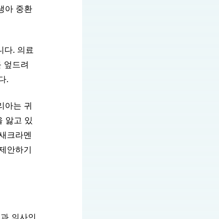
니다. 의료
를 엎드려
다.
리아는 귀
을 앓고 있
 새크라멘
 제안하기
외과 의사인