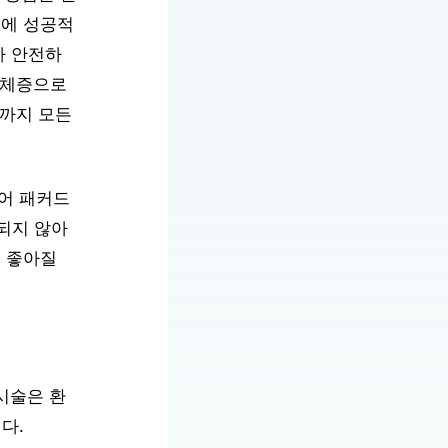
가 안전하
 체증으로
것까지 모든
되어 패커드
되지 않아
더 좋아질
시술은 환
다.
 던지고 정