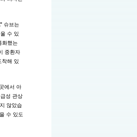
" 슈브는
울 수 있
 통화했는
이 중환자
도착해 있
그곳에서 아
 급성 관상
하지 않았습
을 수 있도
아의 담당
, MS,