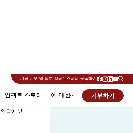
 "어떻게
집에 와서
 안달이 났