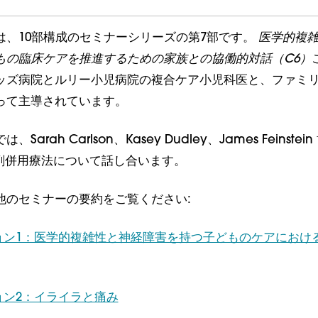
は、10部構成のセミナーシリーズの第7部です。
医学的複雑
もの臨床ケアを推進するための家族との協働的対話（C6）
ッズ病院とルリー小児病院の複合ケア小児科医と、ファミ
って主導されています。
arah Carlson、Kasey Dudley、James Feinstei
 が多剤併用療法について話し合います。
他のセミナーの要約をご覧ください:
ョン1：医学的複雑性と神経障害を持つ子どものケアにおけ
ョン2：イライラと痛み