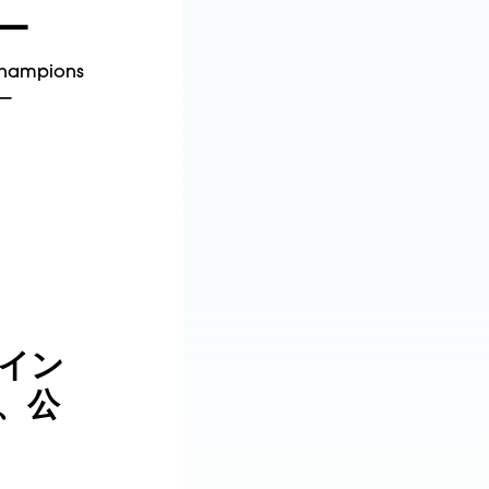
ー
Champions
ー
イン
、公