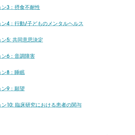
ョン3：摂食不耐性
ョン4：行動/子どものメンタルヘルス
ン5: 共同意思決定
ョン6：音調障害
ョン8：睡眠
ョン9：願望
ン10: 臨床研究における患者の関与