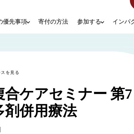
の優先事項
寄付の方法
参加する
インパ
ースを見る
複合ケアセミナー 第7
多剤併用療法
日