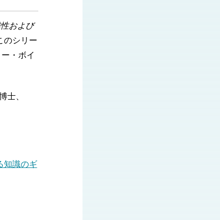
性および
このシリー
リー・ボイ
n 博士、
る知識のギ