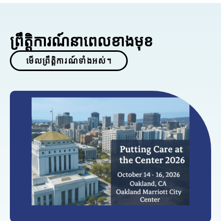
ព្រឹត្តិការណ៍នាពេលខាងមុខ
មើលព្រឹត្តិការណ៍ទាំងអស់។