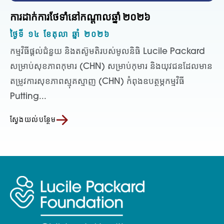
ការដាក់ការថែទាំនៅកណ្តាលឆ្នាំ ២០២៦
ថ្ងៃទី ១៤ ខែតុលា ឆ្នាំ ២០២៦
កម្មវិធីផ្តល់ជំនួយ និងតស៊ូមតិរបស់មូលនិធិ Lucile Packard
សម្រាប់សុខភាពកុមារ (CHN) សម្រាប់កុមារ និងយុវជនដែលមាន
តម្រូវការសុខភាពស្មុគស្មាញ (CHN) កំពុងឧបត្ថម្ភកម្មវិធី
Putting...
ស្វែងយល់បន្ថែម