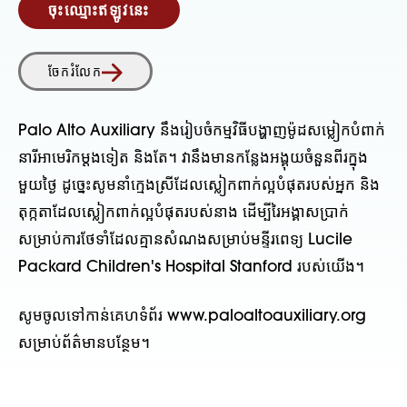
ចុះឈ្មោះឥឡូវនេះ
ចែករំលែក
Palo Alto Auxiliary នឹងរៀបចំកម្មវិធីបង្ហាញម៉ូដសម្លៀកបំពាក់
នារីអាមេរិកម្តងទៀត និងតែ។ វានឹងមានកន្លែងអង្គុយចំនួនពីរក្នុង
មួយថ្ងៃ ដូច្នេះសូមនាំក្មេងស្រីដែលស្លៀកពាក់ល្អបំផុតរបស់អ្នក និង
តុក្កតាដែលស្លៀកពាក់ល្អបំផុតរបស់នាង ដើម្បីរៃអង្គាសប្រាក់
សម្រាប់ការថែទាំដែលគ្មានសំណងសម្រាប់មន្ទីរពេទ្យ Lucile
Packard Children's Hospital Stanford របស់យើង។
សូមចូលទៅកាន់គេហទំព័រ www.paloaltoauxiliary.org
សម្រាប់ព័ត៌មានបន្ថែម។