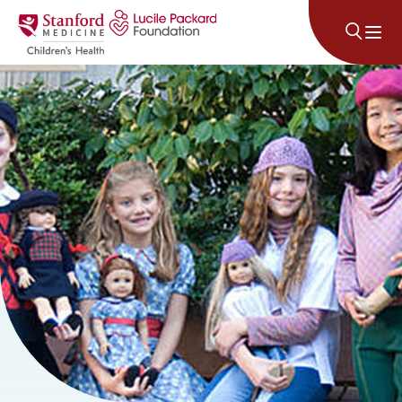
រំលងទៅមាតិកា