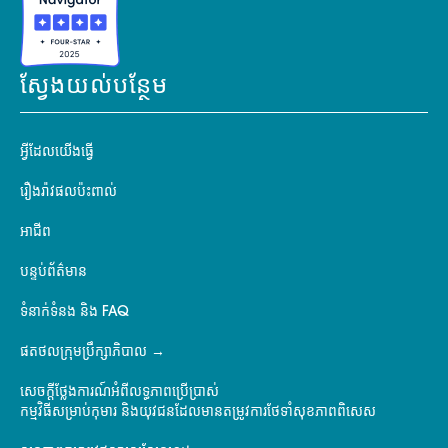
ស្វែងយល់បន្ថែម
អ្វីដែលយើងធ្វើ
រឿងរ៉ាវផលប៉ះពាល់
អាជីព
បន្ទប់ព័ត៌មាន
ទំនាក់ទំនង និង FAQ
ផតថលក្រុមប្រឹក្សាភិបាល
សេចក្តីថ្លែងការណ៍អំពីលទ្ធភាពប្រើប្រាស់
កម្មវិធីសម្រាប់កុមារ និងយុវជនដែលមានតម្រូវការថែទាំសុខភាពពិសេស