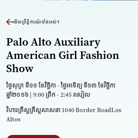
មើលព្រឹត្តិការណ៍ទាំងអស់។
Palo Alto Auxiliary
American Girl Fashion
Show
ថ្ងៃសុក្រ ទី១១ ខែវិច្ឆិកា - ថ្ងៃអាទិត្យ ទី១៣ ខែវិច្ឆិកា
ឆ្នាំ២០១៦ | 9:00 ព្រឹក - 2:45 រសៀល
វិហារគ្រឹស្តគ្រឹស្តសាសនា 1040 Border RoadLos
Altos