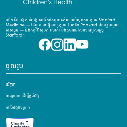
យើងគឺជាអង្គការរៃអង្គាសថវិកាតែមួយគត់សម្រាប់សុខភាពកុមារ Stanford
Medicine — ដែលមានមន្ទីរពេទ្យកុមារ Lucile Packard ជាមជ្ឈមណ្ឌល
របស់ខ្លួន — និងកម្មវិធីសុខភាពមាតា និងកុមារនៅសាលាវេជ្ជសាស្ត្រ
Stanford។
ចូលរួម
បរិច្ចាគ
មធ្យោបាយដើម្បីផ្តល់ឱ្យ
ការរៃអង្គាសប្រាក់