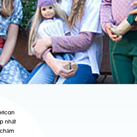
erican
ẹp nhất
c chăm