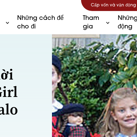
Cấp vốn và vận động
Những cách để
Tham
Những
cho đi
gia
động
hời
irl
alo