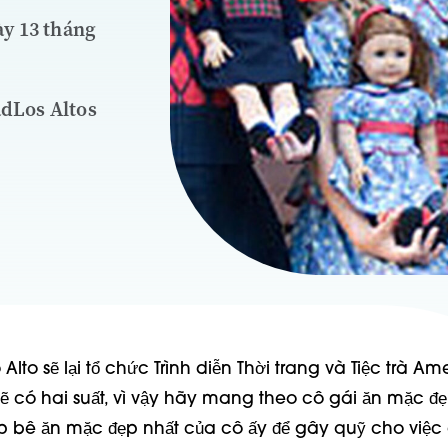
ày 13 tháng
adLos Altos
 Alto sẽ lại tổ chức Trình diễn Thời trang và Tiệc trà Am
sẽ có hai suất, vì vậy hãy mang theo cô gái ăn mặc đ
p bê ăn mặc đẹp nhất của cô ấy để gây quỹ cho việ