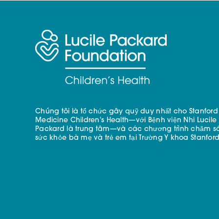
Chúng tôi là tổ chức gây quỹ duy nhất cho Stanford
Medicine Children's Health—với Bệnh viện Nhi Lucile
Packard là trung tâm—và các chương trình chăm s
sức khỏe bà mẹ và trẻ em tại Trường Y khoa Stanford