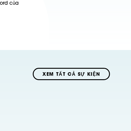
ford của
XEM TẤT CẢ SỰ KIỆN