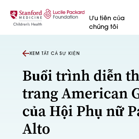
Bỏ qua nội dung
Ưu tiên của
chúng tôi
XEM TẤT CẢ SỰ KIỆN
Buổi trình diễn t
trang American G
của Hội Phụ nữ P
Alto