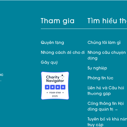
Tham gia
Tìm hiểu t
Quyên tặng
Chúng tôi làm gì
Những cách để cho đi
Những câu chuyện 
động
Gây quỹ
Sự nghiệp
óc
Phòng tin tức
.
Liên hệ và Câu hỏi
thường gặp
Cổng thông tin Hội
đồng quản trị
Tuyên bố về khả nă
truy cập