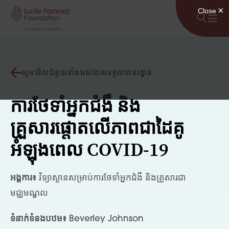
រំលងទៅមាតិកា
សូមមើលជំនួយទាំងអស់ដែលទទួលបានរង្វាន់
ការថែទាំអ្នកជំងឺ និង
គ្រួសារផ្តោតលើភាពជាដៃគូ
អំឡុងពេល COVID-19
អង្គការ៖
វិទ្យាស្ថានសម្រាប់ការថែទាំអ្នកជំងឺ និងគ្រួសារជា
មជ្ឈមណ្ឌល
ទំនាក់ទំនងបឋម៖
Beverley Johnson