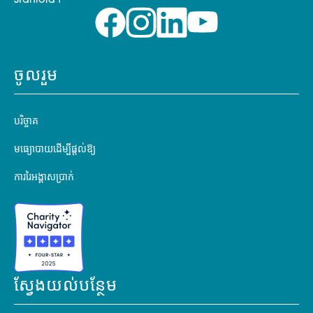
Stanford។
ចូលរួម
បរិច្ចាគ
មធ្យោបាយដើម្បីផ្តល់ឱ្យ
ការរៃអង្គាសប្រាក់
ស្វែងយល់បន្ថែម