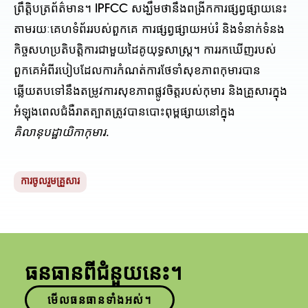
ព្រឹត្តិបត្រព័ត៌មាន។ IPFCC សង្ឃឹមថានឹងពង្រីកការផ្សព្វផ្សាយនេះ
តាមរយៈគេហទំព័ររបស់ពួកគេ ការផ្សព្វផ្សាយអប់រំ និងទំនាក់ទំនង
កិច្ចសហប្រតិបត្តិការជាមួយដៃគូយុទ្ធសាស្ត្រ។ ការរកឃើញរបស់
ពួកគេអំពីរបៀបដែលការកំណត់ការថែទាំសុខភាពកុមារបាន
ឆ្លើយតបទៅនឹងតម្រូវការសុខភាពផ្លូវចិត្តរបស់កុមារ និងគ្រួសារក្នុង
អំឡុងពេលជំងឺរាតត្បាតត្រូវបានបោះពុម្ពផ្សាយនៅក្នុង
គិលានុបដ្ឋាយិកាកុមារ
.
ការចូលរួមគ្រួសារ
ធនធានពីជំនួយនេះ។
មើលធនធានទាំងអស់។