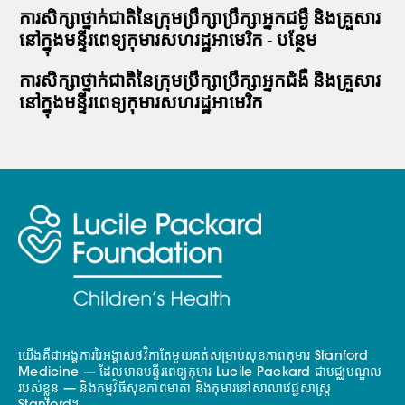
ការសិក្សាថ្នាក់ជាតិនៃក្រុមប្រឹក្សាប្រឹក្សាអ្នកជម្ងឺ និងគ្រួសារ
នៅក្នុងមន្ទីរពេទ្យកុមារសហរដ្ឋអាមេរិក - បន្ថែម
ការសិក្សាថ្នាក់ជាតិនៃក្រុមប្រឹក្សាប្រឹក្សាអ្នកជំងឺ និងគ្រួសារ
នៅក្នុងមន្ទីរពេទ្យកុមារសហរដ្ឋអាមេរិក
យើងគឺជាអង្គការរៃអង្គាសថវិកាតែមួយគត់សម្រាប់សុខភាពកុមារ Stanford
Medicine — ដែលមានមន្ទីរពេទ្យកុមារ Lucile Packard ជាមជ្ឈមណ្ឌល
របស់ខ្លួន — និងកម្មវិធីសុខភាពមាតា និងកុមារនៅសាលាវេជ្ជសាស្ត្រ