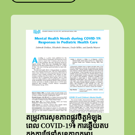
តម្រូវការសុខភាពផ្លូវចិត្តអំឡុង
ពេល COVID-19៖ ការឆ្លើយតប
ក្នុងការថែទាំសុខភាពកុមារ