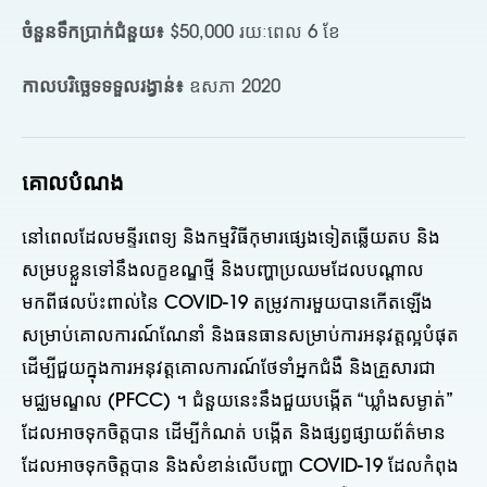
ចំនួនទឹកប្រាក់ជំនួយ៖
$50,000 រយៈពេល 6 ខែ
កាលបរិច្ឆេទទទួលរង្វាន់៖
ឧសភា 2020
គោលបំណង
នៅពេលដែលមន្ទីរពេទ្យ និងកម្មវិធីកុមារផ្សេងទៀតឆ្លើយតប និង
សម្របខ្លួនទៅនឹងលក្ខខណ្ឌថ្មី និងបញ្ហាប្រឈមដែលបណ្តាល
មកពីផលប៉ះពាល់នៃ COVID-19 តម្រូវការមួយបានកើតឡើង
សម្រាប់គោលការណ៍ណែនាំ និងធនធានសម្រាប់ការអនុវត្តល្អបំផុត
ដើម្បីជួយក្នុងការអនុវត្តគោលការណ៍ថែទាំអ្នកជំងឺ និងគ្រួសារជា
មជ្ឈមណ្ឌល (PFCC) ។ ជំនួយនេះនឹងជួយបង្កើត “ឃ្លាំងសម្ងាត់”
ដែលអាចទុកចិត្តបាន ដើម្បីកំណត់ បង្កើត និងផ្សព្វផ្សាយព័ត៌មាន
ដែលអាចទុកចិត្តបាន និងសំខាន់លើបញ្ហា COVID-19 ដែលកំពុង