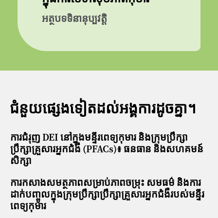
អត្ថបទទិនានុប្បវត្តិ
ជំនួយផ្សេងទៀតដល់អង្គការដូចគ្នា។
ការជំរុញ DEI នៅក្នុងមន្ទីរពេទ្យកុមារ និងក្រុមប្រឹក្សា
ប្រឹក្សាគ្រួសារអ្នកជំងឺ (PFACs)៖ ធនធាន និងសហគមន៍
សិក្សា
ការកសាងសមត្ថភាពសម្រាប់ភាពចម្រុះ សមធម៌ និងការ
ដាក់បញ្ចូលក្នុងក្រុមប្រឹក្សាប្រឹក្សាគ្រួសារអ្នកជំងឺរបស់មន្ទីរ
ពេទ្យកុមារ