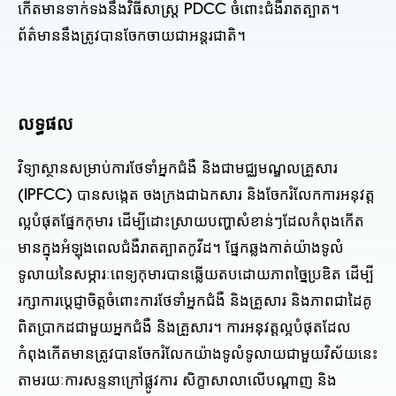
កើតមានទាក់ទងនឹងវិធីសាស្រ្ត PDCC ចំពោះជំងឺរាតត្បាត។
ព័ត៌មាន​នឹង​ត្រូវ​បាន​ចែកចាយ​ជា​អន្តរជាតិ។
លទ្ធផល
វិទ្យាស្ថានសម្រាប់ការថែទាំអ្នកជំងឺ និងជាមជ្ឈមណ្ឌលគ្រួសារ
(IPFCC) បានសង្កេត ចងក្រងជាឯកសារ និងចែករំលែកការអនុវត្ត
ល្អបំផុតផ្នែកកុមារ ដើម្បីដោះស្រាយបញ្ហាសំខាន់ៗដែលកំពុងកើត
មានក្នុងអំឡុងពេលជំងឺរាតត្បាតកូវីដ។ ផ្នែកឆ្លងកាត់យ៉ាងទូលំ
ទូលាយនៃសម្ភារៈពេទ្យកុមារបានឆ្លើយតបដោយភាពច្នៃប្រឌិត ដើម្បី
រក្សាការប្តេជ្ញាចិត្តចំពោះការថែទាំអ្នកជំងឺ និងគ្រួសារ និងភាពជាដៃគូ
ពិតប្រាកដជាមួយអ្នកជំងឺ និងគ្រួសារ។ ការអនុវត្តល្អបំផុតដែល
កំពុងកើតមានត្រូវបានចែករំលែកយ៉ាងទូលំទូលាយជាមួយវិស័យនេះ
តាមរយៈការសន្ទនាក្រៅផ្លូវការ សិក្ខាសាលាលើបណ្តាញ និង