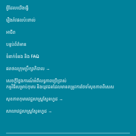
អ្វីដែលយើងធ្វើ
រឿងរ៉ាវផលប៉ះពាល់
អាជីព
បន្ទប់ព័ត៌មាន
ទំនាក់ទំនង និង FAQ
ផតថលក្រុមប្រឹក្សាភិបាល
សេចក្តីថ្លែងការណ៍អំពីលទ្ធភាពប្រើប្រាស់
កម្មវិធីសម្រាប់កុមារ និងយុវជនដែលមានតម្រូវការថែទាំសុខភាពពិសេស
សុខភាពកុមារវេជ្ជសាស្ត្រស្ទែនហ្វដ
សាលាវេជ្ជសាស្ត្រស្ទែនហ្វដ