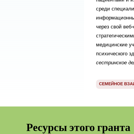
пациентами и и
среди специали
информационных
через свой веб
стратегическими
медицинские уч
психического з
сестринское де
СЕМЕЙНОЕ ВЗА
Ресурсы этого гранта