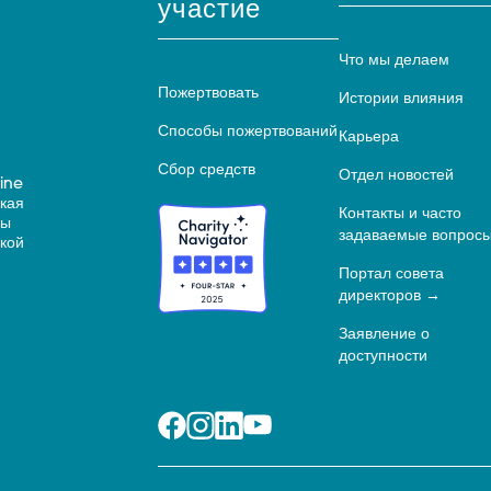
участие
Что мы делаем
Пожертвовать
Истории влияния
Способы пожертвований
Карьера
Сбор средств
Отдел новостей
ine
ская
Контакты и часто
ны
задаваемые вопрос
кой
Портал совета
директоров
Заявление о
доступности