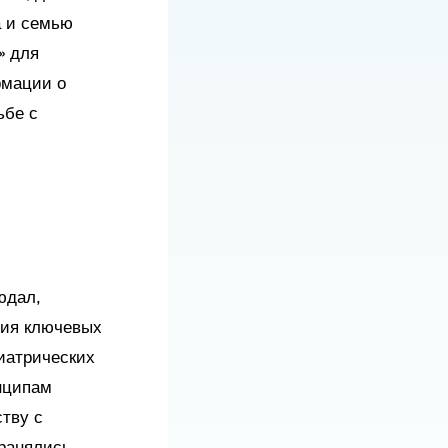
а и семью
» для
рмации о
ьбе с
юдал,
ния ключевых
иатрических
нципам
тву с