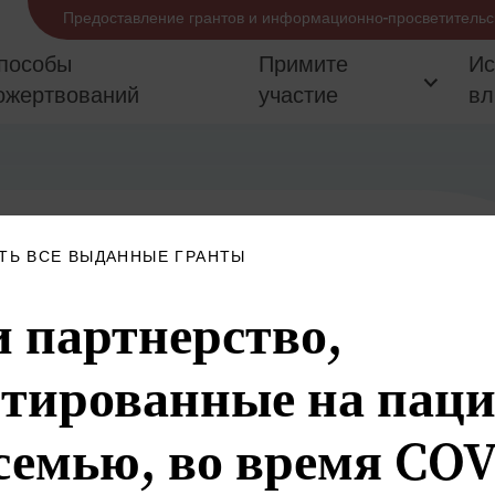
Предоставление грантов и информационно-просветительс
пособы
Примите
Ис
ожертвований
участие
вл
ТЬ ВСЕ ВЫДАННЫЕ ГРАНТЫ
и партнерство,
тированные на паци
 семью, во время CO