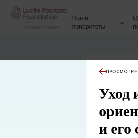
Перейти к содержанию
Наши
С
приоритеты
п
ПРОСМОТРЕ
Уход 
ориен
и его