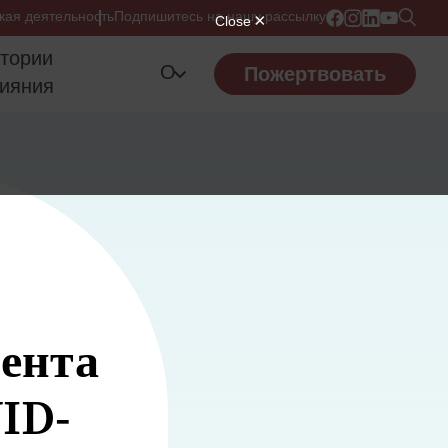
кая деятельность
Подпишитесь на нашу рассылку
тории
О
Пожертвовать
ияния
ента
VID-