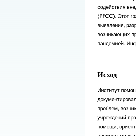
содействия вне
(PFCC). Этот г
выявления, раз
возникающих пр
пандемией. Инф
Исход
Институт помощ
документировал
проблем, возни
учреждений про
помощи, ориент