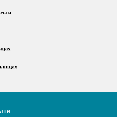
рсы и
ицах
льницах
ьше