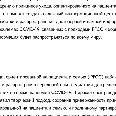
дрению принципов ухода, ориентированного на пациент
рант поможет создать надежный «информационный центр
работки и распространения достоверной и важной инфо
облемах COVID-19, связанных с подходами PFCC к бор
ормация будет распространяться по всему миру.
и, ориентированной на пациента и семью (IPFCC) набл
 и распространял передовой опыт педиатрии для реше
кших во время пандемии COVID-19. Широкий спектр пед
явил творческий подход, сохранив приверженность при
ированной на пациента и семью, и подлинному партнерс