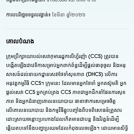
ចំនួនទឹកប្រាក់ជំនួយ៖
$100,000 រយៈពេល 6 ខែ
កាលបរិច្ឆេទទទួលរង្វាន់៖
ខែមីនា ឆ្នាំ២០២៦
គោលបំណង
ក្រុមប្រឹក្សាយោបល់សេវាកុមាររដ្ឋកាលីហ្វ័រញ៉ា (CCS) ត្រូវបាន
បង្កើតឡើងជាវេទិកាសម្រាប់អ្នកពាក់ព័ន្ធដើម្បីផ្តល់ធាតុចូល និងអនុ
សាសន៍ដល់នាយកដ្ឋានសេវាថែទាំសុខភាព (DHCS) លើការ
អនុវត្តកម្មវិធី CCS។ ក្រុមនេះ ដែលមានអ្នកថែទាំ អ្នកតស៊ូមតិ អ្នក
ផ្តល់សេវា CCS អ្នកគ្រប់គ្រង CCS ភាពជាអ្នកដឹកនាំផែនការសុខ
ភាព និងអ្នកជំនាញគោលនយោបាយ ធានាថាការសម្រេចចិត្ត
លើគោលនយោបាយ និងកម្មវិធីឆ្លុះបញ្ចាំងពីបទពិសោធន៍គ្រួសារ
ដោះស្រាយចន្លោះប្រហោងដែលកើតមានជាបន្ត និងវិវត្តន៍ដើម្បី
ឆ្លើយតបទៅនឹងបញ្ហាប្រឈមដែលកំពុងលេចឡើង។ ដោយមានសិទ្ធិ