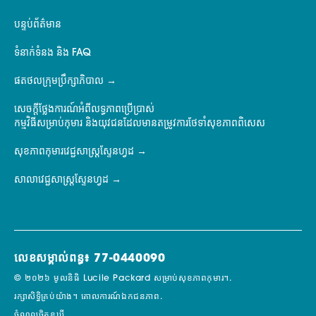
បន្ទប់ព័ត៌មាន
ទំនាក់ទំនង និង FAQ
ផតថលក្រុមប្រឹក្សាភិបាល
សេចក្តីថ្លែងការណ៍អំពីលទ្ធភាពប្រើប្រាស់
កម្មវិធីសម្រាប់កុមារ និងយុវជនដែលមានតម្រូវការថែទាំសុខភាពពិសេស
សុខភាពកុមារវេជ្ជសាស្ត្រស្ទែនហ្វដ
សាលាវេជ្ជសាស្ត្រស្ទែនហ្វដ
លេខសម្គាល់ពន្ធ៖ 77-0440090
© ២០២៦ មូលនិធិ Lucile Packard សម្រាប់សុខភាពកុមារ។.
រក្សាសិទ្ធិគ្រប់យ៉ាង។
គោលការណ៍ឯកជនភាព.
ចំណូលចិត្តខូឃី