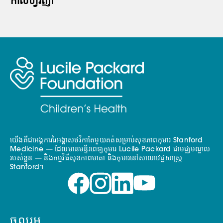
កាលីហ្វ័រញ៉ា
យើងគឺជាអង្គការរៃអង្គាសថវិកាតែមួយគត់សម្រាប់សុខភាពកុមារ Stanford
Medicine — ដែលមានមន្ទីរពេទ្យកុមារ Lucile Packard ជាមជ្ឈមណ្ឌល
របស់ខ្លួន — និងកម្មវិធីសុខភាពមាតា និងកុមារនៅសាលាវេជ្ជសាស្ត្រ
Stanford។
ចូលរួម