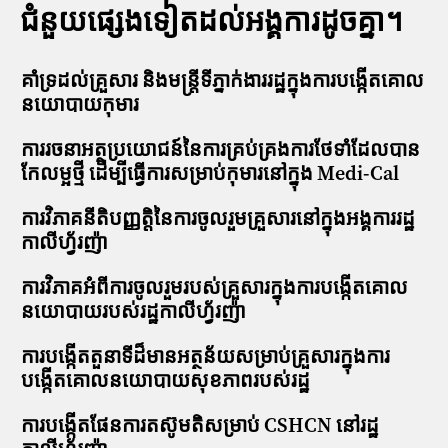
ជំនួយផ្សេងទៀតដល់អង្គការដូចគ្នា។
គាំទ្រដល់គ្រួសារ និងមន្ត្រីទីភ្នាក់ងាររដ្ឋក្នុងការបង្កើតគោល
នយោបាយកុមារ
ការរចនាអត្ថប្រយោជន៍នៃការគ្រប់គ្រងការថែទាំដែលបាន
កែលម្អថ្មី ដើម្បីធ្វើការសម្រាប់កុមារនៅក្នុង Medi-Cal
ការវិភាគនីតិបញ្ញត្តិនៃការចូលរួមគ្រួសារនៅក្នុងអង្គការរដ្ឋ
កាលីហ្វ័រញ៉ា
ការវិភាគអំពីការចូលរួមរបស់គ្រួសារក្នុងការបង្កើតគោល
នយោបាយរបស់រដ្ឋកាលីហ្វ័រញ៉ា
ការបង្កើតតួនាទីដ៏មានអត្ថន័យសម្រាប់គ្រួសារក្នុងការ
បង្កើតគោលនយោបាយសុខភាពរបស់រដ្ឋ
ការបង្កើតផែនការតស៊ូមតិសម្រាប់ CSHCN នៅរដ្ឋ