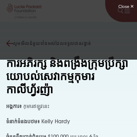
រំលងទៅមាតិកា
សូមមើលជំនួយទាំងអស់ដែលទទួលបានរង្វាន់
ការអភិរក្ស និងពង្រឹងក្រុមប្រឹក្សា
យោបល់សេវាកម្មកុមារ
កាលីហ្វ័រញ៉ា
អង្គការ៖
កុមារឥឡូវនេះ
ទំនាក់ទំនងបឋម៖
Kelly Hardy