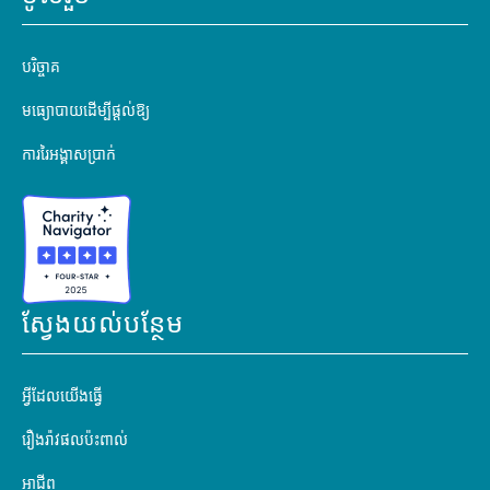
បរិច្ចាគ
មធ្យោបាយដើម្បីផ្តល់ឱ្យ
ការរៃអង្គាសប្រាក់
ស្វែងយល់បន្ថែម
អ្វីដែលយើងធ្វើ
រឿងរ៉ាវផលប៉ះពាល់
អាជីព