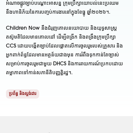
អំណាចផ្លូវច្បាប់បណ្តោះអាសន្ន ក្រុមប្រឹក្សាយោបល់នេះប្រឈម
នឹងហានិភ័យនៃការបញ្ចប់ការងារនៅក្នុងខែធ្នូ ឆ្នាំ២០២៦។.
Children Now នឹងជំរុញគោលនយោបាយ និងយុទ្ធសាស្ត្រ
តស៊ូមតិដែលមានគោលដៅ ដើម្បីពង្រីក និងពង្រឹងក្រុមប្រឹក្សា
CCS ដោយបង្កើតច្បាប់ដែលផ្តោតលើការចូលរួមរបស់គ្រួសារ និង
អ្នកពាក់ព័ន្ធដែលមានអត្ថន័យជាងមុន ការរំពឹងទុកកាន់តែច្បាស់
សម្រាប់ការចូលរួមជាមួយ DHCS និងការរាយការណ៍ប្រកបដោយ
តម្លាភាពទៅកាន់សភានីតិបញ្ញត្តិរដ្ឋ។.
ប្រព័ន្ធ និងស្តង់ដារ