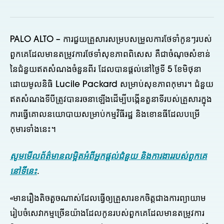
PALO ALTO – ការជួយគ្រួសារសម្របសម្រួលការថែទាំកូនៗរបស់
ពួកគេដែលមានតម្រូវការថែទាំសុខភាពពិសេស គឺជាចំណុចសំខាន់
នៃជំនួយឥតសំណងចំនួនពីរ ដែលបានផ្តល់នៅថ្ងៃទី 5 ខែមិថុនា
ដោយមូលនិធិ Lucile Packard សម្រាប់សុខភាពកុមារ។ ជំនួយ
ឥតសំណងទីបីត្រូវបានរចនាឡើងដើម្បីបង្កើនតួនាទីរបស់គ្រួសារក្នុង
ការធ្វើគោលនយោបាយសម្រាប់កម្មវិធីរដ្ឋ និងខោនធីដែលបម្រើ
កុមារទាំងនេះ។
សូមមើលព័ត៌មានលម្អិតអំពីអ្នកផ្តល់ជំនួយ និងការងាររបស់ពួកគេ
នៅទីនេះ
.
«មានរឿងតិចតួចណាស់ដែលធ្វើឲ្យគ្រួសារខកចិត្តជាងការព្យាយាម
រៀបចំសេវាកម្មច្រើនយ៉ាងដែលកូនរបស់ពួកគេដែលមានតម្រូវការ