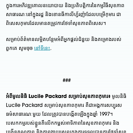
ក្នុងការអភិវឌ្ឍគោលនយោបាយ និងប្រតិបត្តិការនៃកម្មវិធីសុខភាព
សាធារណៈនៅក្នុងរដ្ឋ និងខោនធីកាលីហ្វ័រញ៉ាដែលបម្រើកុមារ ជា
ពិសេសកុមារដែលមានតម្រូវការថែទាំសុខភាពពិសេស។
សម្រាប់ព័ត៌មានលម្អិតបន្ថែមអំពីអ្នកផ្តល់ជំនួយ និងគម្រោងរបស់
ពួកគេ សូមចុច
នៅទីនេះ
.
###
អំពីមូលនិធិ Lucile Packard សម្រាប់សុខភាពកុមារ៖
មូលនិធិ
Lucile Packard សម្រាប់សុខភាពកុមារ គឺជាអង្គការសប្បុរស
ធម៌សាធារណៈមួយ ដែលត្រូវបានបង្កើតឡើងក្នុងឆ្នាំ 1997។
បេសកកម្មរបស់ខ្លួនគឺលើកកម្ពស់អាទិភាពនៃសុខភាពកុមារ និង
បង្កើនគុណភាព និងភាពងាយស្រួលក្នុងការទទួលបានការថែទាំសុខ