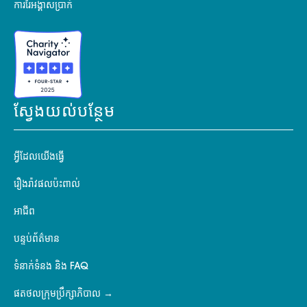
ការរៃអង្គាសប្រាក់
ស្វែងយល់បន្ថែម
អ្វីដែលយើងធ្វើ
រឿងរ៉ាវផលប៉ះពាល់
អាជីព
បន្ទប់ព័ត៌មាន
ទំនាក់ទំនង និង FAQ
ផតថលក្រុមប្រឹក្សាភិបាល