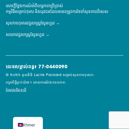
សេចក្តីថ្លែងការណ៍អំពីលទ្ធភាពប្រើប្រាស់
កម្មវិធីសម្រាប់កុមារ និងយុវជនដែលមានតម្រូវការថែទាំសុខភាពពិសេស
សុខភាពកុមារវេជ្ជសាស្ត្រស្ទែនហ្វដ
សាលាវេជ្ជសាស្ត្រស្ទែនហ្វដ
លេខសម្គាល់ពន្ធ៖ 77-0440090
© ២០២៦ មូលនិធិ Lucile Packard សម្រាប់សុខភាពកុមារ។.
រក្សាសិទ្ធិគ្រប់យ៉ាង។
គោលការណ៍ឯកជនភាព.
ចំណូលចិត្តខូឃី
Khmer