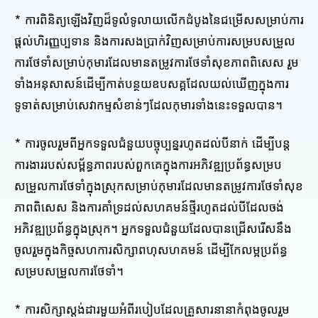
* ការពិនិត្យឡើងវិញដ៏ទូលំទូលាយលើកដំបូងនៃជម្រើសសម្រាប់ការ
ផ្តល់ហិរញ្ញប្បទាន និងការសងប្រាក់វិញសម្រាប់ការសម្របសម្រួល
ការថែទាំសម្រាប់កុមារដែលមានតម្រូវការថែទាំសុខភាពពិសេស រួម
ទាំងអនុសាសន៍ដើម្បីកាត់បន្ថយឧបសគ្គដែលយល់ឃើញក្នុងការ
ទូទាត់សម្រាប់សេវាកម្មសំខាន់ៗដែលកុមារទាំងនេះទទួលបាន។
* ការចូលរួមពីអ្នកទទួលជំនួយបច្ចុប្បន្នរហូតដល់បីនាក់ ដើម្បីបន្ត
ការងាររបស់សម្ព័ន្ធភាពរបស់ពួកគេក្នុងការអភិវឌ្ឍប្រព័ន្ធសម្រប
សម្រួលការថែទាំក្នុងស្រុកសម្រាប់កុមារដែលមានតម្រូវការថែទាំសុខ
ភាពពិសេស និងការគាំទ្រដល់សហគមន៍ថ្មីរហូតដល់បីដែលចង់
អភិវឌ្ឍប្រព័ន្ធក្នុងស្រុក។ អ្នកទទួលជំនួយដែលបានជ្រើសរើសនឹង
ចូលរួមក្នុងកិច្ចសហការសិក្សាពហុសហគមន៍ ដើម្បីកែលម្អប្រព័ន្ធ
សម្របសម្រួលការថែទាំ។
* ការសិក្សាស្តង់ដារមួយអំពីរបៀបដែលគ្រួសារនានាកំពុងចូលរួម