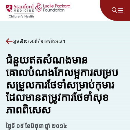
រំលងទៅមាតិកា
សូមមើលសារព័ត៌មានទាំងអស់។
ជំនួយឥតសំណងមាន
គោលបំណងកែលម្អការសម្រប
សម្រួលការថែទាំសម្រាប់កុមារ
ដែលមានតម្រូវការថែទាំសុខ
ភាពពិសេស
ថ្ងៃទី ០៩ ខែមិថុនា ឆ្នាំ ២០១៤