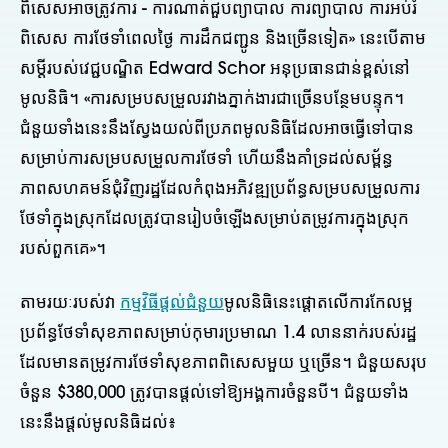
ពិសេសអាចត្រូវការ - ការណាត់ជួបព្យាបាល ការព្យាបាល ការអប់រំ
ពិសេស ការថែទាំពេលថ្ងៃ ការដឹកជញ្ជូន និងច្រើនទៀត» នេះបើតាម
សម្តីរបស់វេជ្ជបណ្ឌិត Edward Schor អនុប្រធានជាន់ខ្ពស់នៅ
មូលនិធិ។ «ការសម្របសម្រួលរវាងភ្នាក់ងារជាច្រើនបន្ថែមបន្ទុក។
ជំនួយទាំងនេះនឹងស្វែងយល់ពីប្រភពមូលនិធិដែលអាចធ្វើទៅបាន
សម្រាប់ការសម្របសម្រួលការថែទាំ ហើយនឹងគាំទ្រដល់សម្ព័ន្ធ
ភាពសហគមន៍ជុំវិញរដ្ឋដែលកំពុងអភិវឌ្ឍប្រព័ន្ធសម្របសម្រួលការ
ថែទាំក្នុងស្រុកដែលត្រូវបានរៀបចំឡើងសម្រាប់តម្រូវការក្នុងស្រុក
របស់ពួកគេ»។
តាមរយៈរបស់វា
កម្មវិធីផ្តល់ជំនួយ
មូលនិធិនេះផ្តោតលើការកែលម្អ
ប្រព័ន្ធថែទាំសុខភាពសម្រាប់កុមារប្រមាណ 1.4 លាននាក់របស់រដ្ឋ
ដែលមានតម្រូវការថែទាំសុខភាពពិសេសមួយ ឬច្រើន។ ជំនួយសរុប
ចំនួន $380,000 ត្រូវបានផ្តល់ទៅឱ្យអង្គការចំនួនបី។ ជំនួយទាំង
នេះនឹងផ្តល់មូលនិធិដល់៖