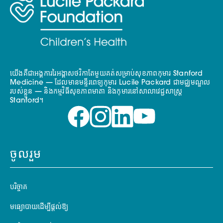
យើងគឺជាអង្គការរៃអង្គាសថវិកាតែមួយគត់សម្រាប់សុខភាពកុមារ Stanford
Medicine — ដែលមានមន្ទីរពេទ្យកុមារ Lucile Packard ជាមជ្ឈមណ្ឌល
របស់ខ្លួន — និងកម្មវិធីសុខភាពមាតា និងកុមារនៅសាលាវេជ្ជសាស្ត្រ
Stanford។
ចូលរួម
បរិច្ចាគ
មធ្យោបាយដើម្បីផ្តល់ឱ្យ