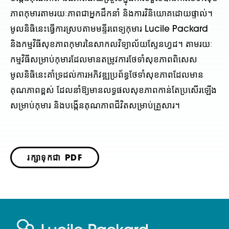
ភាពកុមារតាមរយៈភាពជាអ្នកដឹកនាំ និងការវិនិយោគដោយផ្ទាល់។
មូលនិធិនេះធ្វើការស្របតាមមន្ទីរពេទ្យកុមារ Lucile Packard
និងកម្មវិធីសុខភាពកុមារនៃសាកលវិទ្យាល័យស្ទែនហ្វដ។ តាមរយៈ
កម្មវិធីសម្រាប់កុមារដែលមានតម្រូវការថែទាំសុខភាពពិសេស
មូលនិធិនេះគាំទ្រដល់ការអភិវឌ្ឍប្រព័ន្ធថែទាំសុខភាពដែលមាន
គុណភាពខ្ពស់ ដែលនាំឱ្យមានលទ្ធផលសុខភាពកាន់តែប្រសើរឡើង
សម្រាប់កុមារ និងបង្កើនគុណភាពជីវិតសម្រាប់គ្រួសារ។
រក្សាទុកជា PDF