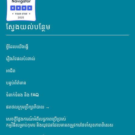
ស្វែងយល់បន្ថែម
អ្វីដែលយើងធ្វើ
រឿងរ៉ាវផលប៉ះពាល់
អាជីព
បន្ទប់ព័ត៌មាន
ទំនាក់ទំនង និង FAQ
ផតថលក្រុមប្រឹក្សាភិបាល
សេចក្តីថ្លែងការណ៍អំពីលទ្ធភាពប្រើប្រាស់
កម្មវិធីសម្រាប់កុមារ និងយុវជនដែលមានតម្រូវការថែទាំសុខភាពពិសេស