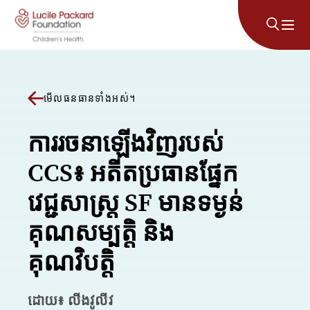
រំលងទៅមាតិកា
មើលធនធានទាំងអស់។
ការរចនាឡើងវិញរបស់
CCS៖ អតីតប្រធានផ្នែក
វេជ្ជសាស្ត្រ SF មានទម្ងន់
គុណសម្បត្តិ និង
គុណវិបត្តិ
ដោយ៖ លីងវូលីវ