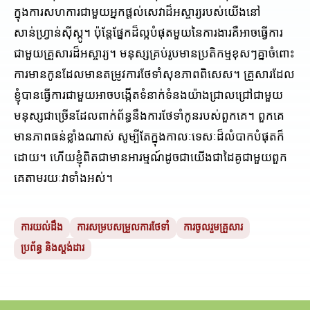
ក្នុងការសហការជាមួយអ្នកផ្តល់សេវាដ៏អស្ចារ្យរបស់យើងនៅ
សាន់ហ្វ្រាន់ស៊ីស្កូ។ ប៉ុន្តែផ្នែកដ៏ល្អបំផុតមួយនៃការងារគឺអាចធ្វើការ
ជាមួយគ្រួសារដ៏អស្ចារ្យ។ មនុស្សគ្រប់រូបមានប្រតិកម្មខុសៗគ្នាចំពោះ
ការមានកូនដែលមានតម្រូវការថែទាំសុខភាពពិសេស។ គ្រួសារដែល
ខ្ញុំបានធ្វើការជាមួយអាចបង្កើតទំនាក់ទំនងយ៉ាងជ្រាលជ្រៅជាមួយ
មនុស្សជាច្រើនដែលពាក់ព័ន្ធនឹងការថែទាំកូនរបស់ពួកគេ។ ពួក​គេ​
មាន​ភាព​ធន់​ខ្លាំង​ណាស់ សូម្បី​តែ​ក្នុង​កាលៈទេសៈ​ដ៏​លំបាក​បំផុត​ក៏​
ដោយ។ ហើយ​ខ្ញុំ​ពិត​ជា​មាន​អារម្មណ៍​ដូច​ជា​យើង​ជា​ដៃ​គូ​ជាមួយ​ពួក​
គេ​តាម​រយៈ​វា​ទាំង​អស់។
ការយល់ដឹង
ការសម្របសម្រួលការថែទាំ
ការចូលរួមគ្រួសារ
ប្រព័ន្ធ និងស្តង់ដារ