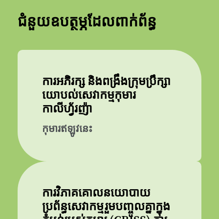
ជំនួយឧបត្ថម្ភដែលពាក់ព័ន្ធ
ការអភិរក្ស និងពង្រឹងក្រុមប្រឹក្សា
យោបល់សេវាកម្មកុមារ
កាលីហ្វ័រញ៉ា
កុមារឥឡូវនេះ
ការវិភាគគោលនយោបាយ
ប្រព័ន្ធសេវាកម្មរួមបញ្ចូលគ្នាក្នុង