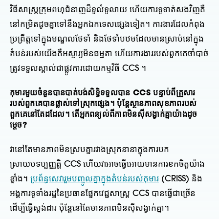
វិធីសាស្រ្តក្រុមពហុជំនាញដ៏ទូលំទូលាយ ហើយការទូទាត់សងវិញគឺ
នៅកម្រិតដូចគ្នាទៅនឹងអ្នកឯកទេសផ្សេងទៀត។ ការងារដែលកំពុង
ប្រព្រឹត្តទៅក្នុងមណ្ឌលថែទាំ និងថែទាំបឋមដែលមានស្រាប់នៅក្នុង
តំបន់របស់យើងគឺអស្ចារ្យមិនធម្មតា ហើយការងាររបស់ពួកគេចាំបាច់
ត្រូវទទួលស្គាល់ជាផ្លូវការដោយកម្មវិធី CCS ។
កុមារមួយចំនួនបានបាត់បង់សិទ្ធិទទួលបាន CCS បន្ទាប់ពីគ្រួសារ
របស់ពួកគេបានផ្លាស់ទៅស្រុកផ្សេង។ ប៉ុន្តែស្ថានភាពសុខភាពរបស់
ពួកគេនៅតែដដែល។ តើអ្នកពន្យល់ពីភាពមិនស៊ីសង្វាក់គ្នាយ៉ាងដូច
ម្តេច?
វានៅតែមានភាពមិនស្របគ្នារវាងស្រុកនានាក្នុងការបក
ស្រាយបទប្បញ្ញត្តិ CCS ហើយវាអាចធ្វើអោយមានការខកចិត្តយ៉ាង
ខ្លាំង។
ប្រព័ន្ធសេវារួមបញ្ចូលគ្នាក្នុងតំបន់របស់កុមារ
(CRISS) និង
អង្គការទូទាំងរដ្ឋនៃប្រធានផ្នែកវេជ្ជសាស្ត្រ CCS បានធ្វើជាច្រើន
ដើម្បីធ្វើស្តង់ដារ ប៉ុន្តែនៅតែមានភាពមិនស៊ីសង្វាក់គ្នា។