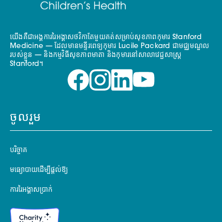
យើងគឺជាអង្គការរៃអង្គាសថវិកាតែមួយគត់សម្រាប់សុខភាពកុមារ Stanford
Medicine — ដែលមានមន្ទីរពេទ្យកុមារ Lucile Packard ជាមជ្ឈមណ្ឌល
របស់ខ្លួន — និងកម្មវិធីសុខភាពមាតា និងកុមារនៅសាលាវេជ្ជសាស្ត្រ
Stanford។
ចូលរួម
បរិច្ចាគ
មធ្យោបាយដើម្បីផ្តល់ឱ្យ
ការរៃអង្គាសប្រាក់