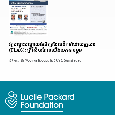
វគ្គបណ្តុះបណ្តាលធំសិក្សាដែលដឹកនាំដោយគ្រួសារ
(FLAG): ត្រីវិស័យដែលយើងយកតាមខ្លួន
ព្រឹត្តិការណ៍ និង Webinar Recaps |
ថ្ងៃទី ២៤ ខែមិថុនា ឆ្នាំ ២០២៦