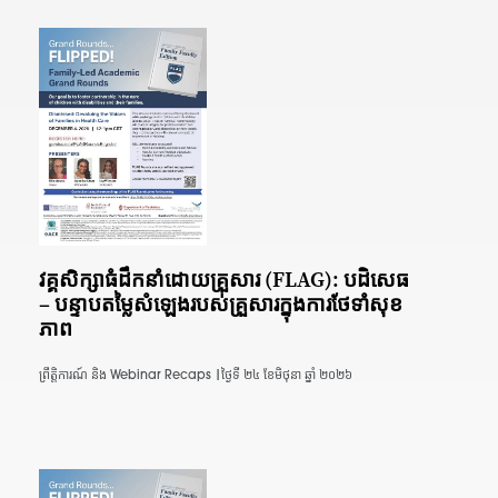
វគ្គ​សិក្សា​ធំ​ដឹកនាំ​ដោយ​គ្រួសារ (FLAG): បដិសេធ
– បន្ទាប​តម្លៃ​សំឡេង​របស់​គ្រួសារ​ក្នុង​ការ​ថែទាំ​សុខ
ភាព
ព្រឹត្តិការណ៍ និង Webinar Recaps |
ថ្ងៃទី ២៤ ខែមិថុនា ឆ្នាំ ២០២៦