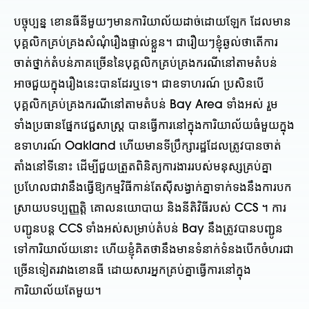
បច្ចុប្បន្ន ខោនធីនីមួយៗមានការិយាល័យដាច់ដោយឡែក ដែលមាន
បុគ្គលិកគ្រប់គ្រងសំណុំរឿងផ្ទាល់ខ្លួន។ ជារឿយៗខ្ញុំឆ្ងល់ថាតើការ
ចាត់ថ្នាក់តំបន់ភាគច្រើននៃបុគ្គលិកគ្រប់គ្រងករណីនៅតាមតំបន់
អាចជួយក្នុងរឿងនេះបានដែរឬទេ។ ជាឧទាហរណ៍ ប្រសិនបើ
បុគ្គលិកគ្រប់គ្រងករណីនៅតាមតំបន់ Bay Area ទាំងអស់ រួម
ទាំងប្រធានផ្នែកវេជ្ជសាស្រ្ត បានធ្វើការនៅក្នុងការិយាល័យធំមួយក្នុង
ឧទាហរណ៍ Oakland ហើយមានទីប្រឹក្សារដ្ឋដែលត្រូវបានចាត់
តាំងនៅទីនោះ ដើម្បីជួយត្រួតពិនិត្យការងាររបស់មនុស្សគ្រប់គ្នា
ប្រហែលជាវានឹងធ្វើឱ្យកម្មវិធីកាន់តែស៊ីសង្វាក់គ្នាទាក់ទងនឹងការបក
ស្រាយបទប្បញ្ញត្តិ គោលនយោបាយ និងនីតិវិធីរបស់ CCS ។ ការ
បញ្ជូនបន្ត CCS ទាំងអស់សម្រាប់តំបន់ Bay នឹងត្រូវបានបញ្ជូន
ទៅការិយាល័យនោះ ហើយខ្ញុំគិតថានឹងមានទំនាក់ទំនងបើកចំហរជា
ច្រើនទៀតរវាងខោនធី ដោយសារអ្នកគ្រប់គ្នាធ្វើការនៅក្នុង
ការិយាល័យតែមួយ។