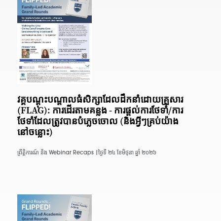
វគ្គបណ្តុះបណ្តាលធំសិក្សាដែលដឹកនាំដោយគ្រួសារ
(FLAG): ការដើរតាមគន្លង - ការផ្តល់ការថែទាំ/ការ
ថែទាំដែលត្រូវបានបំភ្លេចចោល (និងអ្វីៗគ្រប់យ៉ាង
នៅចន្លោះ)
ព្រឹត្តិការណ៍ និង Webinar Recaps |
ថ្ងៃទី ២៤ ខែមិថុនា ឆ្នាំ ២០២៦