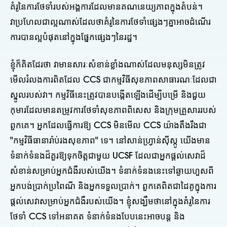
គំរូនៃការថែទាំរបស់អង្គការដែលមានគណនេយ្យភាពក្នុងតំបន់។
វាប្រហែលជាល្អណាស់ដែលថាគំរូនៃការថែទាំផ្សេងៗគ្នាអាចដំណើរ
ការបានល្អបំផុតនៅក្នុងផ្នែកផ្សេងៗនៃរដ្ឋ។
ខ្ញុំក៏គិតដែរថា វាមានសារៈសំខាន់ខ្លាំងណាស់ដែលមនុស្សមិនត្រូវ
មើលរំលងការពិតដែល CCS ជាកម្មវិធីសុខភាពសាធារណៈដែលជា
ស្នូលរបស់វា។ កម្មវិធីនេះត្រូវបានបង្កើតឡើងដើម្បីបម្រើ និងជួយ
កុមារដែលមានតម្រូវការថែទាំសុខភាពពិសេស និងក្រុមគ្រួសាររបស់
ពួកគេ។ អ្នកដែលធ្វើការឱ្យ CCS មិនមើល CCS យ៉ាងតឹងរឹងជា
"កម្មវិធីធានារ៉ាប់រងសុខភាព" ទេ។ នៅសាន់ហ្វ្រាន់ស៊ីស្កូ យើងមាន
ទំនាក់ទំនងដ៏គួរឱ្យទុកចិត្តជាមួយ UCSF ដែលជាអ្នកផ្តល់សេវាដ៏
សំខាន់សម្រាប់អ្នកជំងឺរបស់យើង។ ទំនាក់ទំនងនេះទៅឆ្ងាយហួសពី
អ្នកបង់ប្រាក់ប្រពៃណី និងអ្នកទទួលប្រាក់។ ពួកគេពិតជាដៃគូក្នុងការ
ផ្តល់សេវាសម្រាប់អ្នកជំងឺរបស់យើង។ ខ្ញុំសង្ឃឹមថានៅក្នុងគំរូនៃការ
ថែទាំ CCS ទៅអនាគត ទំនាក់ទំនងបែបនេះអាចបន្ត និង