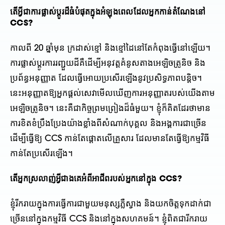
តើអ្វីជាការផ្លាស់ប្តូរដ៏ធំបំផុតក្នុងអំឡុងពេលដែលអ្នកកាន់តំណែងនៅ
CCS?
កាលពី 20 ឆ្នាំមុន ក្រដាស់ខ្មៅ និងខ្មៅដៃនៅតែកំពុងធ្វើនៅឡើយ។
ការផ្លាស់ប្តូរការរញ្ជួយដីគឺដើម្បីអនុវត្តគំនូសតាងអេឡិចត្រូនិច និង
ប្រព័ន្ធអនុញ្ញាត ដែលធ្វើអោយប្រសើរឡើងនូវប្រសិទ្ធភាពបន្តិច។
នេះអនុញ្ញាតឱ្យអ្នកផ្តល់សេវាមើលឃើញការអនុញ្ញាតរបស់យើងតាម
អេឡិចត្រូនិច។ នេះគឺជាកិច្ចព្រមព្រៀងដ៏ធំមួយ។ ខ្ញុំក៏គិតដែរថាមាន
ការខិតខំប្រឹងប្រែងយ៉ាងខ្លាំងពីសំណាក់បុគ្គល និងអង្គការជាច្រើន
ដើម្បីធ្វើឱ្យ CCS កាន់តែផ្តោតលើគ្រួសារ ដែលមានតែធ្វើឱ្យកម្មវិធី
កាន់តែប្រសើរឡើង។
តើអ្នកស្រលាញ់អ្វីជាងគេអំពីអាជីពរបស់អ្នកនៅក្នុង CCS?
ខ្ញុំរីករាយក្នុងការធ្វើការជាមួយមនុស្សភ្លឺស្វាង និងយកចិត្តទុកដាក់ជា
ច្រើននៅក្នុងកម្មវិធី CCS និងនៅក្នុងសហគមន៍។ ខ្ញុំពិតជារីករាយ