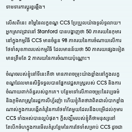
ទាមទារការប្តូរខួរឆ្អឹង។
លើសពីនេះ តម្លៃនៃលក្ខខណ្ឌ CCS ប្រែប្រួលយ៉ាងទូលំទូលាយ។
អ្នកស្រាវជ្រាវនៅ Stanford បានបង្ហាញថា 50 ភាគរយនៃកុមារ
នៅក្នុងកម្មវិធី CCS មានចំនួន 98 ភាគរយនៃការចំណាយលើការ
ថែទាំសុខភាពរបស់កម្មវិធី ដែលមានន័យថា 50 ភាគរយផ្សេងទៀត
មានត្រឹមតែ 2 ភាគរយនៃការចំណាយប៉ុណ្ណោះ។
ចំណុចរបស់ខ្ញុំនៅទីនេះគឺថា មានភាពចម្រុះយ៉ាងខ្លាំងនៅក្នុងលក្ខ
ខណ្ឌដែលមានសិទ្ធិទទួលបានផ្នែកវេជ្ជសាស្រ្តរបស់ CCS និងការ
ចំណាយពាក់ព័ន្ធរបស់ពួកគេ។ បន្ថែមទៅលើភាពចម្រុះនៃវប្បធម៌
និងភូមិសាស្រ្តនៃរដ្ឋកាលីហ្វ័រញ៉ា ហើយខ្ញុំគិតថាវាពិតជាលំបាកខ្លាំង
ណាស់ក្នុងការបង្កើតគំរូនៃការថែទាំតែមួយដែលនឹងបម្រើដល់កុមារ
CCS ទាំងអស់បានល្អបំផុត។ ក្តីសង្ឃឹមរបស់ខ្ញុំគឺថាមនុស្សនៅ
តែបើកចំហក្នុងការមើលគំរូបន្ថែមនៃការថែទាំសម្រាប់ CCS ដូចជា