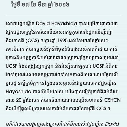
ថ្ងៃទី ១៧ ខែ មីនា ឆ្នាំ ២០១៦
លោកវេជ្ជបណ្ឌិត David Hayashida បានបម្រើការជានាយក
ផ្នែកវេជ្ជសាស្រ្តនៃការិយាល័យសេវាកម្មកុមារនៅរដ្ឋកាលីហ្វ័រញ៉ា
និងខោនធី (CCS) ចន្លោះឆ្នាំ 1995 ដល់ខែមករានៃឆ្នាំនេះ។
ទោះបីជាគាត់បានចូលនិវត្តន៍ពីមុខតំណែងរបស់គាត់ក៏ដោយ គាត់
គ្រោងនឹងបន្តតួនាទីរបស់គាត់ជាសាស្រ្តាចារ្យផ្នែកព្យាបាលកុមារនៅ
UCSF និងបង្រៀនអ្នកស្រុក និងនិស្សិតពេទ្យកុមារ UCSF អំពីការ
ថែទាំកុមារដែលមានតម្រូវការថែទាំសុខភាពពិសេសដោយផ្អែកលើ
មូលដ្ឋានស្ម័គ្រចិត្ត។ នៅក្នុងបទសម្ភាសន៍ជាមួយលោកវេជ្ជបណ្ឌិត
Hayashida កាលពីដើមខែនេះ យើងបានស្នើឱ្យគាត់គិតអំពីរយៈ
ពេល 20 ឆ្នាំដែលគាត់បានចំណាយពេលបម្រើសហគមន៍ CSHCN
និងដើម្បីផ្តល់ដំបូន្មានរបស់គាត់អំពីអនាគតនៃកម្មវិធី CCS ។
មតិដែលបានបង្ហាញខាងក្រោមគឺជាគំនិតរបស់វេជ្ជបណ្ឌិត David