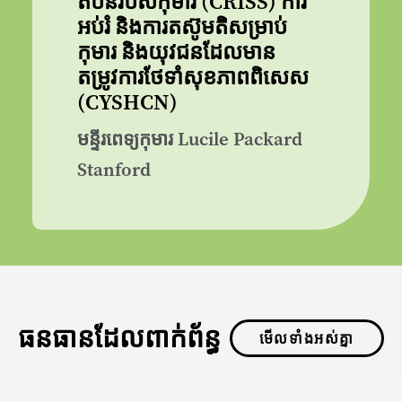
តំបន់របស់កុមារ (CRISS) ការ
អប់រំ និងការតស៊ូមតិសម្រាប់
កុមារ និងយុវជនដែលមាន
តម្រូវការថែទាំសុខភាពពិសេស
(CYSHCN)
មន្ទីរពេទ្យកុមារ Lucile Packard
Stanford
ធនធានដែលពាក់ព័ន្ធ
មើលទាំងអស់គ្នា