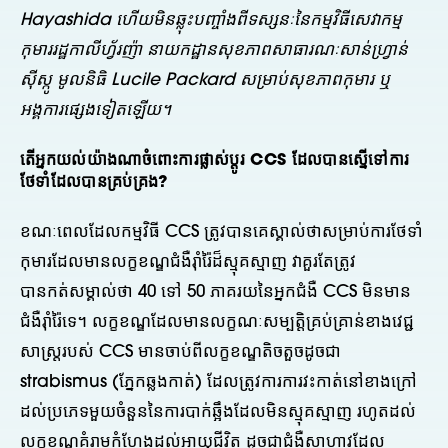
Hayashida ហើយមិនឆ្លុះបញ្ចាំងពីទស្សនៈនៃកម្មវិធីសេវាកម្ម
កុមាររដ្ឋកាលីហ្វ័រញ៉ា នាយកដ្ឋានសុខភាពសាធារណៈសាន់ហ្វ្រាន់
ស៊ីស្កូ មូលនិធិ Lucile Packard សម្រាប់សុខភាពកុមារ ឬ
អង្គការផ្សេងទៀតឡើយ។
តើ​អ្នក​យល់​យ៉ាង​ណា​ចំពោះ​ការ​ផ្លាស់​ប្តូរ CCS ដែល​បាន​ស្នើ​ទៅ​ការ​
ថែទាំ​ដែល​បាន​គ្រប់គ្រង?
ខណៈពេលដែលកម្មវិធី CCS ត្រូវបានគេស្គាល់ថាសម្រាប់ការថែទាំ
កុមារដែលមានលក្ខខណ្ឌជំងឺរ៉ាំរ៉ៃដ៏ស្មុគស្មាញ វាគួរតែត្រូវ
បានកត់សម្គាល់ថា 40 ទៅ 50 ភាគរយនៃអ្នកជំងឺ CCS មិនមាន
ជំងឺរ៉ាំរ៉ៃទេ។ លក្ខខណ្ឌដែលមានលក្ខណៈសម្បត្តិគ្រប់គ្រាន់ខាងវេជ្ជ
សាស្ត្ររបស់ CCS មានចាប់ពីលក្ខខណ្ឌតិចតួចដូចជា
strabismus (ភ្នែកឆ្លងកាត់) ដែលត្រូវការការវះកាត់នៅខាងក្រៅ
ដល់ប្រភេទមួយចំនួននៃការបាក់ឆ្អឹងដែលមិនស្មុគស្មាញ រហូតដល់
លក្ខខណ្ឌគំរាមកំហែងដល់អាយុជីវិត ដូចជាជំងឺសាហាវដែល