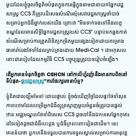
មួយដែលខ្ញុំចូលចិត្តតិចបំផុតក្នុងការធ្វើក្នុងនាមជានាយកផ្នែកវេជ្ជ
សាស្ត្រ CCS គឺត្រូវបដិសេធសំណើរសុំសេវាវេជ្ជសាស្រ្តចាំបាច់
សម្រាប់អ្នកជំងឺម្នាក់របស់យើង ព្រោះវា "មិនទាក់ទងទៅនឹងលក្ខ
ខណ្ឌដែលមានសិទ្ធិផ្នែកវេជ្ជសាស្រ្តរបស់ CCS" បន្ទាប់មកឆ្លងកាត់
សំណើសម្រាប់ការត្រួតពិនិត្យកម្រិតមួយផ្សេងទៀតដោយគម្រោង
ធានារ៉ាប់រងថែទាំដែលគ្រប់គ្រងដោយ Medi-Cal ។ ជាអកុសល
នោះជារបៀបដែលកម្មវិធី CCS បច្ចុប្បន្នត្រូវបានរៀបចំឡើង។
តើ​អ្នក​មាន​ទំនុក​ចិត្ត​ថា CSHCN នៅ​កាលីហ្វ័រញ៉ា​នឹង​មាន​ការ​ពិត​នៅ​
ទី​បំផុត»
ផ្ទះវេជ្ជសាស្រ្ត
"ការថែរក្សារចនាប័ទ្ម?
ខ្ញុំពិតជាសង្ឃឹមមែន! ដោយផ្ទាល់ ខ្ញុំចង់ឃើញថ្ងៃដែលផ្ទះថែទាំសុខ
ភាពបឋមដែលបម្រើអ្នកជំងឺស្មុគ្រស្មាញមួយចំនួនធំត្រូវបានផ្តល់
ឋានៈមជ្ឈមណ្ឌលថែទាំពិសេស CCS ដូចទៅនឹងឯកទេសផ្នែកកុមារ
ដទៃទៀតដូចជាជំងឺបេះដូង ឬជំងឺក្រពះពោះវៀនជាដើម។ នេះ
មានន័យថា ពួកគេនឹងទទួលបានការទទួលស្គាល់សម្រាប់ការអនុវត្ត