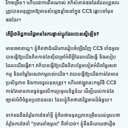
រីកចម្រើន។ ហើយជាការពិតណាស់ វាក៏សំខាន់ផងដែរដែលគ្រួសារ
ត្រូវបានអនុញ្ញាតឱ្យមានសំឡេងខ្លាំងនៅក្នុង CCS ឆ្ពោះទៅមុខ
ផងដែរ។
តើអ្វីជាទិដ្ឋភាពវិជ្ជមាននៃការផ្លាស់ប្តូរដែលបានស្នើឡើង?
មានចេតនាល្អ។ ខ្ញុំគិតថាដំណើរការរៀបចំឡើងវិញ CCS ទាំងមូល
បានធ្វើឱ្យយើងគិតកាន់តែស៊ីជម្រៅអំពីអ្វីដែលយើងធ្វើ និងរបៀប
ដែលយើងធ្វើវា។ វាក៏បានធ្វើឱ្យយើងគិតបន្ថែមទៀតអំពីតម្លៃសេវា
កម្ម និងតម្លៃនៃសេវាកម្មរបស់យើង។ វាបានធ្វើឱ្យយើងកាន់តែមាន
ប្រសិទ្ធភាព និងការទទួលខុសត្រូវ។ ហើយឥឡូវនេះកម្មវិធី CCS
កាន់តែមានភាពធ្ងន់ធ្ងរលើការប្រមូលទិន្នន័យ ដើម្បីយល់កាន់តែ
ច្បាស់អំពីចំនួនប្រជាជននេះ ដែលខ្ញុំគិតថាជាវិជ្ជមានដ៏ធំមួយ។
ទាក់ទងនឹងគំរូនៃការថែទាំថ្មី ខ្ញុំគិតថាមនុស្សភាគច្រើនយល់ស្របថា
គំរូនៃការថែទាំ "កុមារទាំងមូល" គឺចាំបាច់។ ខ្ញុំនឹងនិយាយថារឿង