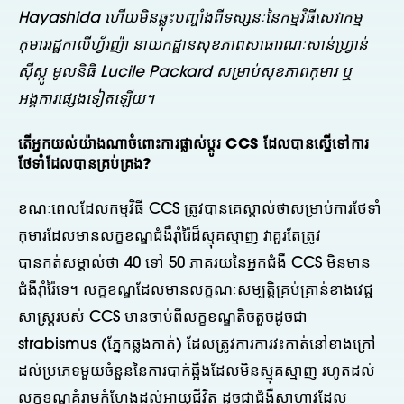
Hayashida ហើយមិនឆ្លុះបញ្ចាំងពីទស្សនៈនៃកម្មវិធីសេវាកម្ម
កុមាររដ្ឋកាលីហ្វ័រញ៉ា នាយកដ្ឋានសុខភាពសាធារណៈសាន់ហ្វ្រាន់
ស៊ីស្កូ មូលនិធិ Lucile Packard សម្រាប់សុខភាពកុមារ ឬ
អង្គការផ្សេងទៀតឡើយ។
តើ​អ្នក​យល់​យ៉ាង​ណា​ចំពោះ​ការ​ផ្លាស់​ប្តូរ CCS ដែល​បាន​ស្នើ​ទៅ​ការ​
ថែទាំ​ដែល​បាន​គ្រប់គ្រង?
ខណៈពេលដែលកម្មវិធី CCS ត្រូវបានគេស្គាល់ថាសម្រាប់ការថែទាំ
កុមារដែលមានលក្ខខណ្ឌជំងឺរ៉ាំរ៉ៃដ៏ស្មុគស្មាញ វាគួរតែត្រូវ
បានកត់សម្គាល់ថា 40 ទៅ 50 ភាគរយនៃអ្នកជំងឺ CCS មិនមាន
ជំងឺរ៉ាំរ៉ៃទេ។ លក្ខខណ្ឌដែលមានលក្ខណៈសម្បត្តិគ្រប់គ្រាន់ខាងវេជ្ជ
សាស្ត្ររបស់ CCS មានចាប់ពីលក្ខខណ្ឌតិចតួចដូចជា
strabismus (ភ្នែកឆ្លងកាត់) ដែលត្រូវការការវះកាត់នៅខាងក្រៅ
ដល់ប្រភេទមួយចំនួននៃការបាក់ឆ្អឹងដែលមិនស្មុគស្មាញ រហូតដល់
លក្ខខណ្ឌគំរាមកំហែងដល់អាយុជីវិត ដូចជាជំងឺសាហាវដែល