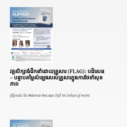
វគ្គ​សិក្សា​ធំ​ដឹកនាំ​ដោយ​គ្រួសារ (FLAG): បដិសេធ
– បន្ទាប​តម្លៃ​សំឡេង​របស់​គ្រួសារ​ក្នុង​ការ​ថែទាំ​សុខ
ភាព
ព្រឹត្តិការណ៍ និង Webinar Recaps |
ថ្ងៃទី ២៤ ខែមិថុនា ឆ្នាំ ២០២៦