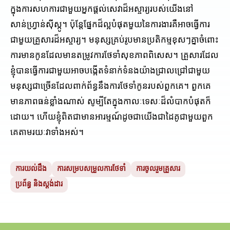
ក្នុងការសហការជាមួយអ្នកផ្តល់សេវាដ៏អស្ចារ្យរបស់យើងនៅ
សាន់ហ្វ្រាន់ស៊ីស្កូ។ ប៉ុន្តែផ្នែកដ៏ល្អបំផុតមួយនៃការងារគឺអាចធ្វើការ
ជាមួយគ្រួសារដ៏អស្ចារ្យ។ មនុស្សគ្រប់រូបមានប្រតិកម្មខុសៗគ្នាចំពោះ
ការមានកូនដែលមានតម្រូវការថែទាំសុខភាពពិសេស។ គ្រួសារដែល
ខ្ញុំបានធ្វើការជាមួយអាចបង្កើតទំនាក់ទំនងយ៉ាងជ្រាលជ្រៅជាមួយ
មនុស្សជាច្រើនដែលពាក់ព័ន្ធនឹងការថែទាំកូនរបស់ពួកគេ។ ពួក​គេ​
មាន​ភាព​ធន់​ខ្លាំង​ណាស់ សូម្បី​តែ​ក្នុង​កាលៈទេសៈ​ដ៏​លំបាក​បំផុត​ក៏​
ដោយ។ ហើយ​ខ្ញុំ​ពិត​ជា​មាន​អារម្មណ៍​ដូច​ជា​យើង​ជា​ដៃ​គូ​ជាមួយ​ពួក​
គេ​តាម​រយៈ​វា​ទាំង​អស់។
ការយល់ដឹង
ការសម្របសម្រួលការថែទាំ
ការចូលរួមគ្រួសារ
ប្រព័ន្ធ និងស្តង់ដារ