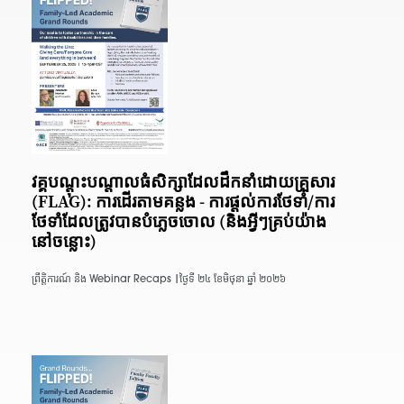
វគ្គបណ្តុះបណ្តាលធំសិក្សាដែលដឹកនាំដោយគ្រួសារ
(FLAG): ការដើរតាមគន្លង - ការផ្តល់ការថែទាំ/ការ
ថែទាំដែលត្រូវបានបំភ្លេចចោល (និងអ្វីៗគ្រប់យ៉ាង
នៅចន្លោះ)
ព្រឹត្តិការណ៍ និង Webinar Recaps |
ថ្ងៃទី ២៤ ខែមិថុនា ឆ្នាំ ២០២៦