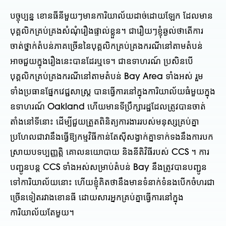
បច្ចុប្បន្ន ខោនធីនីមួយៗមានការិយាល័យដាច់ដោយឡែក ដែលមាន
បុគ្គលិកគ្រប់គ្រងសំណុំរឿងផ្ទាល់ខ្លួន។ ជារឿយៗខ្ញុំឆ្ងល់ថាតើការ
ចាត់ថ្នាក់តំបន់ភាគច្រើននៃបុគ្គលិកគ្រប់គ្រងករណីនៅតាមតំបន់
អាចជួយក្នុងរឿងនេះបានដែរឬទេ។ ជាឧទាហរណ៍ ប្រសិនបើ
បុគ្គលិកគ្រប់គ្រងករណីនៅតាមតំបន់ Bay Area ទាំងអស់ រួម
ទាំងប្រធានផ្នែកវេជ្ជសាស្រ្ត បានធ្វើការនៅក្នុងការិយាល័យធំមួយក្នុង
ឧទាហរណ៍ Oakland ហើយមានទីប្រឹក្សារដ្ឋដែលត្រូវបានចាត់
តាំងនៅទីនោះ ដើម្បីជួយត្រួតពិនិត្យការងាររបស់មនុស្សគ្រប់គ្នា
ប្រហែលជាវានឹងធ្វើឱ្យកម្មវិធីកាន់តែស៊ីសង្វាក់គ្នាទាក់ទងនឹងការបក
ស្រាយបទប្បញ្ញត្តិ គោលនយោបាយ និងនីតិវិធីរបស់ CCS ។ ការ
បញ្ជូនបន្ត CCS ទាំងអស់សម្រាប់តំបន់ Bay នឹងត្រូវបានបញ្ជូន
ទៅការិយាល័យនោះ ហើយខ្ញុំគិតថានឹងមានទំនាក់ទំនងបើកចំហរជា
ច្រើនទៀតរវាងខោនធី ដោយសារអ្នកគ្រប់គ្នាធ្វើការនៅក្នុង
ការិយាល័យតែមួយ។