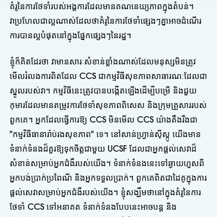
គំរូនៃការថែទាំរបស់អង្គការដែលមានគណនេយ្យភាពក្នុងតំបន់។
វាប្រហែលជាល្អណាស់ដែលថាគំរូនៃការថែទាំផ្សេងៗគ្នាអាចដំណើរ
ការបានល្អបំផុតនៅក្នុងផ្នែកផ្សេងៗនៃរដ្ឋ។
ខ្ញុំក៏គិតដែរថា វាមានសារៈសំខាន់ខ្លាំងណាស់ដែលមនុស្សមិនត្រូវ
មើលរំលងការពិតដែល CCS ជាកម្មវិធីសុខភាពសាធារណៈដែលជា
ស្នូលរបស់វា។ កម្មវិធីនេះត្រូវបានបង្កើតឡើងដើម្បីបម្រើ និងជួយ
កុមារដែលមានតម្រូវការថែទាំសុខភាពពិសេស និងក្រុមគ្រួសាររបស់
ពួកគេ។ អ្នកដែលធ្វើការឱ្យ CCS មិនមើល CCS យ៉ាងតឹងរឹងជា
"កម្មវិធីធានារ៉ាប់រងសុខភាព" ទេ។ នៅសាន់ហ្វ្រាន់ស៊ីស្កូ យើងមាន
ទំនាក់ទំនងដ៏គួរឱ្យទុកចិត្តជាមួយ UCSF ដែលជាអ្នកផ្តល់សេវាដ៏
សំខាន់សម្រាប់អ្នកជំងឺរបស់យើង។ ទំនាក់ទំនងនេះទៅឆ្ងាយហួសពី
អ្នកបង់ប្រាក់ប្រពៃណី និងអ្នកទទួលប្រាក់។ ពួកគេពិតជាដៃគូក្នុងការ
ផ្តល់សេវាសម្រាប់អ្នកជំងឺរបស់យើង។ ខ្ញុំសង្ឃឹមថានៅក្នុងគំរូនៃការ
ថែទាំ CCS ទៅអនាគត ទំនាក់ទំនងបែបនេះអាចបន្ត និង