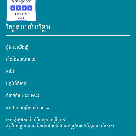
ស្វែងយល់បន្ថែម
អ្វីដែលយើងធ្វើ
រឿងរ៉ាវផលប៉ះពាល់
អាជីព
បន្ទប់ព័ត៌មាន
ទំនាក់ទំនង និង FAQ
ផតថលក្រុមប្រឹក្សាភិបាល
សេចក្តីថ្លែងការណ៍អំពីលទ្ធភាពប្រើប្រាស់
កម្មវិធីសម្រាប់កុមារ និងយុវជនដែលមានតម្រូវការថែទាំសុខភាពពិសេស