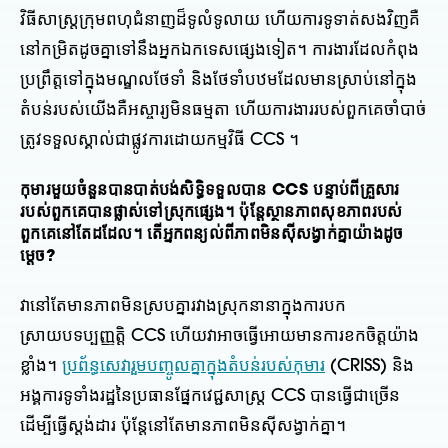
វិធីសាស្រ្តក្រុមពហុជំនាញដ៏ទូលំទូលាយ ហើយការទូទាត់សងវិញគឺ
នៅកម្រិតដូចគ្នាទៅនឹងអ្នកឯកទេសផ្សេងទៀត។ ការងារដែលកំពុង
ប្រព្រឹត្តទៅក្នុងមណ្ឌលថែទាំ និងថែទាំបឋមដែលមានស្រាប់នៅក្នុង
តំបន់របស់យើងគឺអស្ចារ្យមិនធម្មតា ហើយការងាររបស់ពួកគេចាំបាច់
ត្រូវទទួលស្គាល់ជាផ្លូវការដោយកម្មវិធី CCS ។
កុមារមួយចំនួនបានបាត់បង់សិទ្ធិទទួលបាន CCS បន្ទាប់ពីគ្រួសារ
របស់ពួកគេបានផ្លាស់ទៅស្រុកផ្សេង។ ប៉ុន្តែស្ថានភាពសុខភាពរបស់
ពួកគេនៅតែដដែល។ តើអ្នកពន្យល់ពីភាពមិនស៊ីសង្វាក់គ្នាយ៉ាងដូច
ម្តេច?
វានៅតែមានភាពមិនស្របគ្នារវាងស្រុកនានាក្នុងការបក
ស្រាយបទប្បញ្ញត្តិ CCS ហើយវាអាចធ្វើអោយមានការខកចិត្តយ៉ាង
ខ្លាំង។
ប្រព័ន្ធសេវារួមបញ្ចូលគ្នាក្នុងតំបន់របស់កុមារ
(CRISS) និង
អង្គការទូទាំងរដ្ឋនៃប្រធានផ្នែកវេជ្ជសាស្ត្រ CCS បានធ្វើជាច្រើន
ដើម្បីធ្វើស្តង់ដារ ប៉ុន្តែនៅតែមានភាពមិនស៊ីសង្វាក់គ្នា។