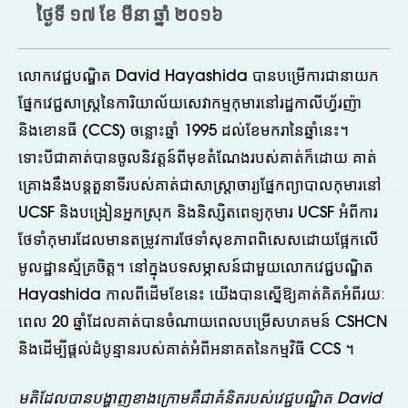
ថ្ងៃទី ១៧ ខែ មីនា ឆ្នាំ ២០១៦
លោកវេជ្ជបណ្ឌិត David Hayashida បានបម្រើការជានាយក
ផ្នែកវេជ្ជសាស្រ្តនៃការិយាល័យសេវាកម្មកុមារនៅរដ្ឋកាលីហ្វ័រញ៉ា
និងខោនធី (CCS) ចន្លោះឆ្នាំ 1995 ដល់ខែមករានៃឆ្នាំនេះ។
ទោះបីជាគាត់បានចូលនិវត្តន៍ពីមុខតំណែងរបស់គាត់ក៏ដោយ គាត់
គ្រោងនឹងបន្តតួនាទីរបស់គាត់ជាសាស្រ្តាចារ្យផ្នែកព្យាបាលកុមារនៅ
UCSF និងបង្រៀនអ្នកស្រុក និងនិស្សិតពេទ្យកុមារ UCSF អំពីការ
ថែទាំកុមារដែលមានតម្រូវការថែទាំសុខភាពពិសេសដោយផ្អែកលើ
មូលដ្ឋានស្ម័គ្រចិត្ត។ នៅក្នុងបទសម្ភាសន៍ជាមួយលោកវេជ្ជបណ្ឌិត
Hayashida កាលពីដើមខែនេះ យើងបានស្នើឱ្យគាត់គិតអំពីរយៈ
ពេល 20 ឆ្នាំដែលគាត់បានចំណាយពេលបម្រើសហគមន៍ CSHCN
និងដើម្បីផ្តល់ដំបូន្មានរបស់គាត់អំពីអនាគតនៃកម្មវិធី CCS ។
មតិដែលបានបង្ហាញខាងក្រោមគឺជាគំនិតរបស់វេជ្ជបណ្ឌិត David