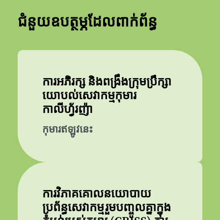
ជំនួយឧបត្ថម្ភដែលពាក់ព័ន្ធ
ការអភិរក្ស និងពង្រឹងក្រុមប្រឹក្សា
យោបល់សេវាកម្មកុមារ
កាលីហ្វ័រញ៉ា
កុមារឥឡូវនេះ
ការវិភាគគោលនយោបាយ
ប្រព័ន្ធសេវាកម្មរួមបញ្ចូលគ្នាក្នុង