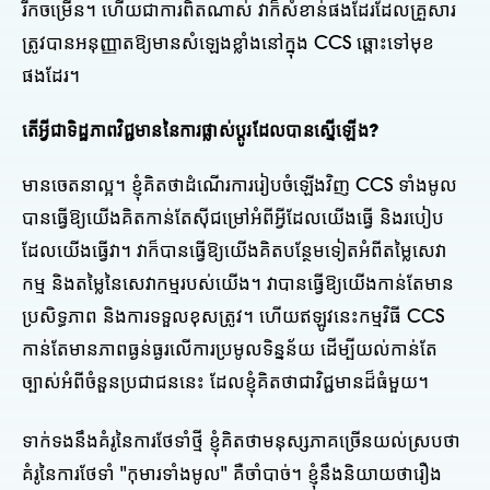
រីកចម្រើន។ ហើយជាការពិតណាស់ វាក៏សំខាន់ផងដែរដែលគ្រួសារ
ត្រូវបានអនុញ្ញាតឱ្យមានសំឡេងខ្លាំងនៅក្នុង CCS ឆ្ពោះទៅមុខ
ផងដែរ។
តើអ្វីជាទិដ្ឋភាពវិជ្ជមាននៃការផ្លាស់ប្តូរដែលបានស្នើឡើង?
មានចេតនាល្អ។ ខ្ញុំគិតថាដំណើរការរៀបចំឡើងវិញ CCS ទាំងមូល
បានធ្វើឱ្យយើងគិតកាន់តែស៊ីជម្រៅអំពីអ្វីដែលយើងធ្វើ និងរបៀប
ដែលយើងធ្វើវា។ វាក៏បានធ្វើឱ្យយើងគិតបន្ថែមទៀតអំពីតម្លៃសេវា
កម្ម និងតម្លៃនៃសេវាកម្មរបស់យើង។ វាបានធ្វើឱ្យយើងកាន់តែមាន
ប្រសិទ្ធភាព និងការទទួលខុសត្រូវ។ ហើយឥឡូវនេះកម្មវិធី CCS
កាន់តែមានភាពធ្ងន់ធ្ងរលើការប្រមូលទិន្នន័យ ដើម្បីយល់កាន់តែ
ច្បាស់អំពីចំនួនប្រជាជននេះ ដែលខ្ញុំគិតថាជាវិជ្ជមានដ៏ធំមួយ។
ទាក់ទងនឹងគំរូនៃការថែទាំថ្មី ខ្ញុំគិតថាមនុស្សភាគច្រើនយល់ស្របថា
គំរូនៃការថែទាំ "កុមារទាំងមូល" គឺចាំបាច់។ ខ្ញុំនឹងនិយាយថារឿង