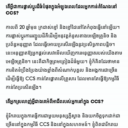
តើអ្វីជាការផ្លាស់ប្តូរដ៏ធំបំផុតក្នុងអំឡុងពេលដែលអ្នកកាន់តំណែងនៅ
CCS?
កាលពី 20 ឆ្នាំមុន ក្រដាស់ខ្មៅ និងខ្មៅដៃនៅតែកំពុងធ្វើនៅឡើយ។
ការផ្លាស់ប្តូរការរញ្ជួយដីគឺដើម្បីអនុវត្តគំនូសតាងអេឡិចត្រូនិច និង
ប្រព័ន្ធអនុញ្ញាត ដែលធ្វើអោយប្រសើរឡើងនូវប្រសិទ្ធភាពបន្តិច។
នេះអនុញ្ញាតឱ្យអ្នកផ្តល់សេវាមើលឃើញការអនុញ្ញាតរបស់យើងតាម
អេឡិចត្រូនិច។ នេះគឺជាកិច្ចព្រមព្រៀងដ៏ធំមួយ។ ខ្ញុំក៏គិតដែរថាមាន
ការខិតខំប្រឹងប្រែងយ៉ាងខ្លាំងពីសំណាក់បុគ្គល និងអង្គការជាច្រើន
ដើម្បីធ្វើឱ្យ CCS កាន់តែផ្តោតលើគ្រួសារ ដែលមានតែធ្វើឱ្យកម្មវិធី
កាន់តែប្រសើរឡើង។
តើអ្នកស្រលាញ់អ្វីជាងគេអំពីអាជីពរបស់អ្នកនៅក្នុង CCS?
ខ្ញុំរីករាយក្នុងការធ្វើការជាមួយមនុស្សភ្លឺស្វាង និងយកចិត្តទុកដាក់ជា
ច្រើននៅក្នុងកម្មវិធី CCS និងនៅក្នុងសហគមន៍។ ខ្ញុំពិតជារីករាយ