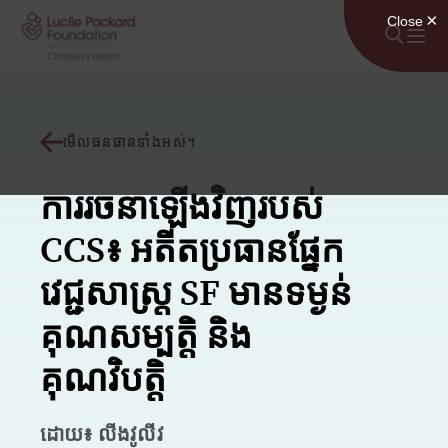
រំលងទៅមាតិកា
មើលធនធានទាំងអស់។
ការរចនាឡើងវិញរបស់
CCS៖ អតីតប្រធានផ្នែក
វេជ្ជសាស្ត្រ SF មានទម្ងន់
គុណសម្បត្តិ និង
គុណវិបត្តិ
ដោយ៖ លីងវូលីវ