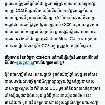
មួយដែលខ្ញុំចូលចិត្តតិចបំផុតក្នុងការធ្វើក្នុងនាមជានាយកផ្នែកវេជ្ជ
សាស្ត្រ CCS គឺត្រូវបដិសេធសំណើរសុំសេវាវេជ្ជសាស្រ្តចាំបាច់
សម្រាប់អ្នកជំងឺម្នាក់របស់យើង ព្រោះវា "មិនទាក់ទងទៅនឹងលក្ខ
ខណ្ឌដែលមានសិទ្ធិផ្នែកវេជ្ជសាស្រ្តរបស់ CCS" បន្ទាប់មកឆ្លងកាត់
សំណើសម្រាប់ការត្រួតពិនិត្យកម្រិតមួយផ្សេងទៀតដោយគម្រោង
ធានារ៉ាប់រងថែទាំដែលគ្រប់គ្រងដោយ Medi-Cal ។ ជាអកុសល
នោះជារបៀបដែលកម្មវិធី CCS បច្ចុប្បន្នត្រូវបានរៀបចំឡើង។
តើ​អ្នក​មាន​ទំនុក​ចិត្ត​ថា CSHCN នៅ​កាលីហ្វ័រញ៉ា​នឹង​មាន​ការ​ពិត​នៅ​
ទី​បំផុត»
ផ្ទះវេជ្ជសាស្រ្ត
"ការថែរក្សារចនាប័ទ្ម?
ខ្ញុំពិតជាសង្ឃឹមមែន! ដោយផ្ទាល់ ខ្ញុំចង់ឃើញថ្ងៃដែលផ្ទះថែទាំសុខ
ភាពបឋមដែលបម្រើអ្នកជំងឺស្មុគ្រស្មាញមួយចំនួនធំត្រូវបានផ្តល់
ឋានៈមជ្ឈមណ្ឌលថែទាំពិសេស CCS ដូចទៅនឹងឯកទេសផ្នែកកុមារ
ដទៃទៀតដូចជាជំងឺបេះដូង ឬជំងឺក្រពះពោះវៀនជាដើម។ នេះ
មានន័យថា ពួកគេនឹងទទួលបានការទទួលស្គាល់សម្រាប់ការអនុវត្ត