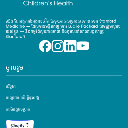
យើងគឺជាអង្គការរៃអង្គាសថវិកាតែមួយគត់សម្រាប់សុខភាពកុមារ Stanford
Medicine — ដែលមានមន្ទីរពេទ្យកុមារ Lucile Packard ជាមជ្ឈមណ្ឌល
របស់ខ្លួន — និងកម្មវិធីសុខភាពមាតា និងកុមារនៅសាលាវេជ្ជសាស្ត្រ
Stanford។
ចូលរួម
បរិច្ចាគ
មធ្យោបាយដើម្បីផ្តល់ឱ្យ
ការរៃអង្គាសប្រាក់