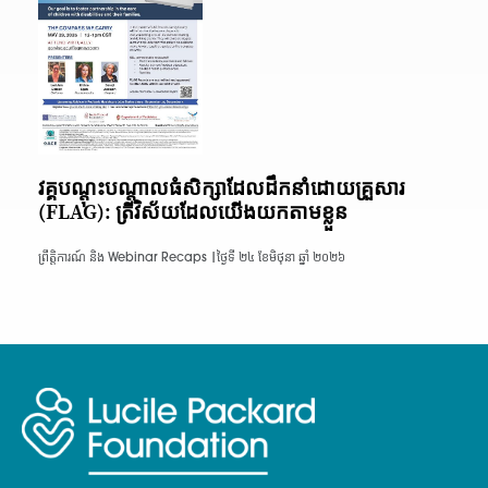
វគ្គបណ្តុះបណ្តាលធំសិក្សាដែលដឹកនាំដោយគ្រួសារ
(FLAG): ត្រីវិស័យដែលយើងយកតាមខ្លួន
ព្រឹត្តិការណ៍ និង Webinar Recaps |
ថ្ងៃទី ២៤ ខែមិថុនា ឆ្នាំ ២០២៦