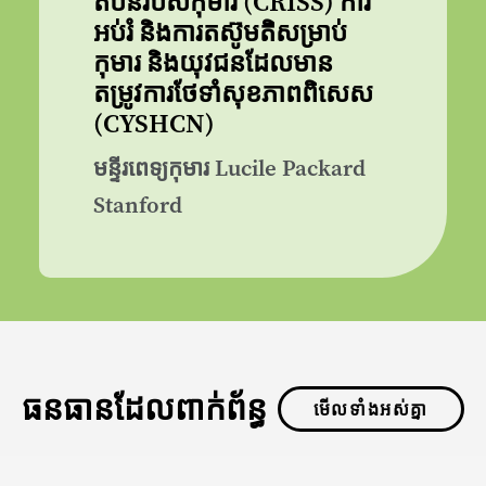
តំបន់របស់កុមារ (CRISS) ការ
អប់រំ និងការតស៊ូមតិសម្រាប់
កុមារ និងយុវជនដែលមាន
តម្រូវការថែទាំសុខភាពពិសេស
(CYSHCN)
មន្ទីរពេទ្យកុមារ Lucile Packard
Stanford
ធនធានដែលពាក់ព័ន្ធ
មើលទាំងអស់គ្នា