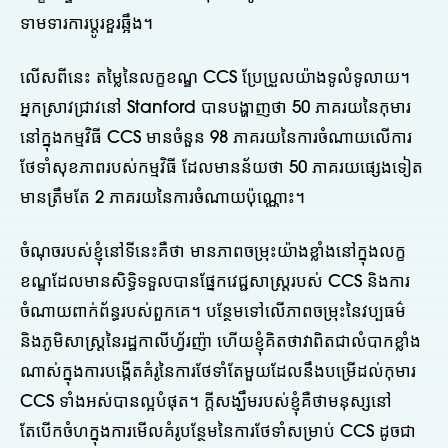
ទាមទារការប្តូរខួរឆ្អឹង។
លើសពីនេះ តម្លៃនៃលក្ខខណ្ឌ CCS ប្រែប្រួលយ៉ាងទូលំទូលាយ។
អ្នកស្រាវជ្រាវនៅ Stanford បានបង្ហាញថា 50 ភាគរយនៃកុមារ
នៅក្នុងកម្មវិធី CCS មានចំនួន 98 ភាគរយនៃការចំណាយលើការ
ថែទាំសុខភាពរបស់កម្មវិធី ដែលមានន័យថា 50 ភាគរយផ្សេងទៀត
មានត្រឹមតែ 2 ភាគរយនៃការចំណាយប៉ុណ្ណោះ។
ចំណុចរបស់ខ្ញុំនៅទីនេះគឺថា មានភាពចម្រុះយ៉ាងខ្លាំងនៅក្នុងលក្ខ
ខណ្ឌដែលមានសិទ្ធិទទួលបានផ្នែកវេជ្ជសាស្រ្តរបស់ CCS និងការ
ចំណាយពាក់ព័ន្ធរបស់ពួកគេ។ បន្ថែមទៅលើភាពចម្រុះនៃវប្បធម៌
និងភូមិសាស្រ្តនៃរដ្ឋកាលីហ្វ័រញ៉ា ហើយខ្ញុំគិតថាវាពិតជាលំបាកខ្លាំង
ណាស់ក្នុងការបង្កើតគំរូនៃការថែទាំតែមួយដែលនឹងបម្រើដល់កុមារ
CCS ទាំងអស់បានល្អបំផុត។ ក្តីសង្ឃឹមរបស់ខ្ញុំគឺថាមនុស្សនៅ
តែបើកចំហក្នុងការមើលគំរូបន្ថែមនៃការថែទាំសម្រាប់ CCS ដូចជា