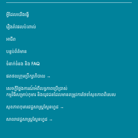
អ្វីដែលយើងធ្វើ
រឿងរ៉ាវផលប៉ះពាល់
អាជីព
បន្ទប់ព័ត៌មាន
ទំនាក់ទំនង និង FAQ
ផតថលក្រុមប្រឹក្សាភិបាល
សេចក្តីថ្លែងការណ៍អំពីលទ្ធភាពប្រើប្រាស់
កម្មវិធីសម្រាប់កុមារ និងយុវជនដែលមានតម្រូវការថែទាំសុខភាពពិសេស
សុខភាពកុមារវេជ្ជសាស្ត្រស្ទែនហ្វដ
សាលាវេជ្ជសាស្ត្រស្ទែនហ្វដ