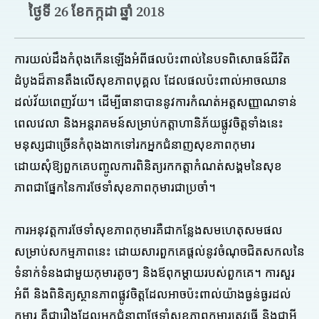
ថ្ងៃទី 26 ខែកក្កដា ឆ្នាំ 2018
ការយល់ដឹងកំពុងកើនឡើងអំពីផលប៉ះពាល់នៃបទពិសោធន៍ជីវិត
ដំបូងដ៏តានតឹងលើសុខភាពបុគ្គល ដែលផលប៉ះពាល់អាចឈាន
ដល់វ័យពេញវ័យ។ ដើម្បីធានាបាននូវការកំណត់អត្តសញ្ញាណទាន់
ពេលវេលា និងអន្តរាគមន៍សម្រាប់កត្តាហានិភ័យផ្លូវចិត្តទាំងនេះ
មនុស្សជាច្រើនកំពុងងាកទៅរកអ្នកជំនាញសុខភាពកុមារ
ដោយសុំឱ្យពួកគេបញ្ចូលការពិនិត្យរកកត្តាកំណត់សង្គមនៃសុខ
ភាពជាផ្នែកនៃការថែទាំសុខភាពកុមារជាប្រចាំ។
ការអនុវត្តការថែទាំសុខភាពកុមារគឺជាកន្លែងសមហេតុសមផល
សម្រាប់សកម្មភាពនេះ ដោយសារពួកគេផ្តល់នូវចំណុចជិតសកលនៃ
ទំនាក់ទំនងជាមួយកុមារតូចៗ និងឪពុកម្តាយរបស់ពួកគេ។ ការសួរ
អំពី និងពិនិត្យស្ថានភាពផ្លូវចិត្តដែលអាចប៉ះពាល់យ៉ាងធ្ងន់ធ្ងរដល់
កុមារ គឺជារឿងដែលអ្នកជំនាញថែទាំសុខភាពកុមារត្រូវធ្វើ និងជាអ្វី