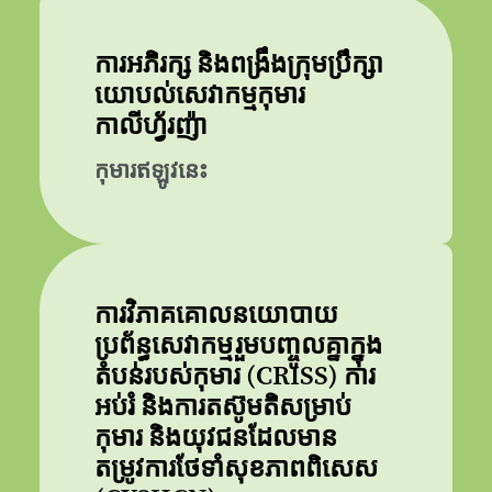
ការអភិរក្ស និងពង្រឹងក្រុមប្រឹក្សា
យោបល់សេវាកម្មកុមារ
កាលីហ្វ័រញ៉ា
កុមារឥឡូវនេះ
ការវិភាគគោលនយោបាយ
ប្រព័ន្ធសេវាកម្មរួមបញ្ចូលគ្នាក្នុង
តំបន់របស់កុមារ (CRISS) ការ
អប់រំ និងការតស៊ូមតិសម្រាប់
កុមារ និងយុវជនដែលមាន
តម្រូវការថែទាំសុខភាពពិសេស