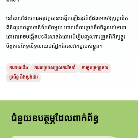
ពាល់។
នៅពេលដែលការអនុវត្តបានបង្កើតឡើងនូវគំរូដែលអាចឱ្យបុគ្គលិក
ពិនិត្យរកកត្តាហានិភ័យតែមួយ ពោលគឺការធ្លាក់ទឹកចិត្តរបស់មាតា
នោះវាអាចបង្កើតបទពិសោធន៍នោះដើម្បីបញ្ចូលការត្រួតពិនិត្យផ្លូវ
ចិត្តកាន់តែទូលំទូលាយជាផ្នែកនៃសេវាកម្មរបស់ខ្លួន។
ការយល់ដឹង
ការសម្របសម្រួលការថែទាំ
ការចូលរួមគ្រួសារ
ប្រព័ន្ធ និងស្តង់ដារ
ជំនួយឧបត្ថម្ភដែលពាក់ព័ន្ធ