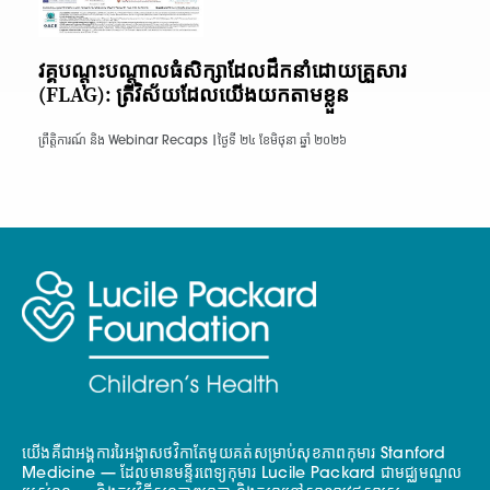
វគ្គបណ្តុះបណ្តាលធំសិក្សាដែលដឹកនាំដោយគ្រួសារ
(FLAG): ត្រីវិស័យដែលយើងយកតាមខ្លួន
ព្រឹត្តិការណ៍ និង Webinar Recaps |
ថ្ងៃទី ២៤ ខែមិថុនា ឆ្នាំ ២០២៦
យើងគឺជាអង្គការរៃអង្គាសថវិកាតែមួយគត់សម្រាប់សុខភាពកុមារ Stanford
Medicine — ដែលមានមន្ទីរពេទ្យកុមារ Lucile Packard ជាមជ្ឈមណ្ឌល