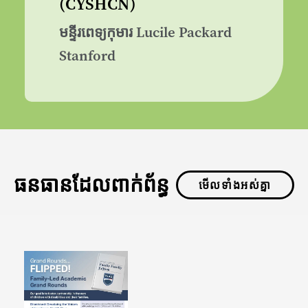
(CYSHCN)
មន្ទីរពេទ្យកុមារ Lucile Packard
Stanford
ធនធានដែលពាក់ព័ន្ធ
មើលទាំងអស់គ្នា