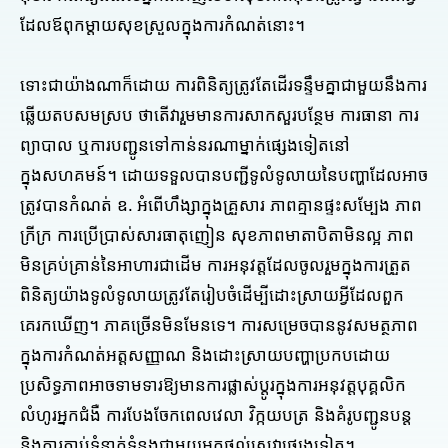
ដែលឪពុកម្តាយសុខស្រួលក្នុងការកំណត់នោះ។
ទោះជាយ៉ាងណាក៏ដោយ ការពិនិត្យត្រូវតែដើរទន្ទឹមគ្នាជាមួយនឹងការ
ឆ្លើយតបសមស្រប ថាតើវារួមមានការសាកសួរបន្ថែម ការធានា ការ
ព្យាបាល ឬការបញ្ជូនទៅកាន់នរណាម្នាក់ផ្សេងទៀតនៅ
ក្នុងសហគមន៍។ ដោយទទួលបានបញ្ជីទូលំទូលាយនៃបញ្ហាដែលអាច
ត្រូវបានកំណត់ ឧ. អំពើហឹង្សាក្នុងគ្រួសារ ភាពគ្មានផ្ទះសម្បែង ភាព
ក្រីក្រ ការប្រើប្រាស់សារធាតុញៀន សុខភាពមាតាបិតាមិនល្អ ភាព
មិនគ្រប់គ្រាន់នៃអាហារជាដើម ការអនុវត្តដែលចូលរួមក្នុងការត្រួត
ពិនិត្យយ៉ាងទូលំទូលាយត្រូវតែរៀបចំដើម្បីដោះស្រាយអ្វីដែលពួក
គេរកឃើញ។ ភាគច្រើនមិនមែនទេ។ ការសម្រេចបាននូវសមត្ថភាព
ក្នុងការកំណត់អត្តសញ្ញាណ និងដោះស្រាយបញ្ហាប្រកបដោយ
ប្រសិទ្ធភាពអាចទាមទារឱ្យមានការផ្លាស់ប្តូរក្នុងការអនុវត្តបុគ្គលិក
លំហូរអ្នកជំងឺ ការបែងចែកពេលវេលា វិក្កយបត្រ និងគំរូបញ្ជូនបន្ត
និងការភ្ជាប់ទំនាក់ទំនងជាមួយអ្នកផ្តល់សេវាផ្សេងទៀត។