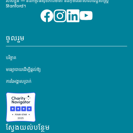
របស់ខ្លួន — និងកម្មវិធីសុខភាពមាតា និងកុមារនៅសាលាវេជ្ជសាស្ត្រ
Stanford។
ចូលរួម
បរិច្ចាគ
មធ្យោបាយដើម្បីផ្តល់ឱ្យ
ការរៃអង្គាសប្រាក់
ស្វែងយល់បន្ថែម