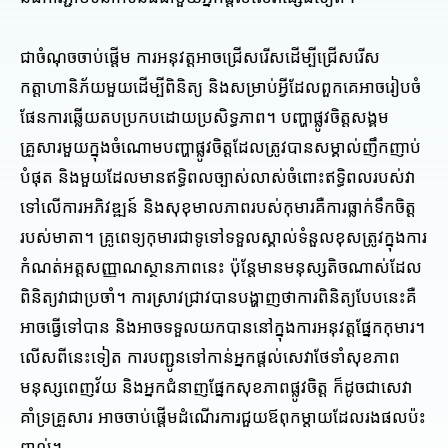
ជាចំណុចចាប់ផ្តើម ការអនុវត្តអាចជ្រើសរើសដើម្បីជ្រើសរើស
កត្តាហានិភ័យមួយដើម្បីពិនិត្យ និងសម្រាប់អ្វីដែលពួកគេអាចរៀបចំ
ផែនការឆ្លើយតបប្រកបដោយប្រសិទ្ធភាព។ បញ្ហាផ្លូវចិត្តសង្គម
គ្រួសារមួយក្នុងចំណោមបញ្ហាផ្លូវចិត្តដែលត្រូវបានសម្គាល់ញឹកញាប់
បំផុត និងមួយដែលមានឥទ្ធិពលច្បាស់លាស់ចំពោះឥទ្ធិពលរបស់វា
ទៅលើការអភិវឌ្ឍន៍ និងសុខុមាលភាពរបស់កុមារគឺការធ្លាក់ទឹកចិត្ត
របស់មាតា។ គ្រូពេទ្យកុមារជាទូទៅទទួលស្គាល់ទំនួលខុសត្រូវក្នុងការ
កំណត់អត្តសញ្ញាណស្ថានភាពនេះ ប៉ុន្តែមានមនុស្សតិចណាស់ដែល
ពិនិត្យវាជាប្រចាំ។ ការស្រាវជ្រាវបានបង្ហាញថាការពិនិត្យបែបនេះគឺ
អាចធ្វើទៅបាន និងអាចទទួលយកបាននៅក្នុងការអនុវត្តផ្នែកកុមារ។
លើសពីនេះទៀត ការបញ្ជូនទៅកាន់អ្នកផ្តល់សេវាថែទាំសុខភាព
មនុស្សពេញវ័យ និងអ្នកជំនាញផ្នែកសុខភាពផ្លូវចិត្ត ក៏ដូចជាសេវា
គាំទ្រគ្រួសារ អាចចាប់ផ្តើមដំណើរការជួយឪពុកម្តាយដែលរងផលប៉ះ