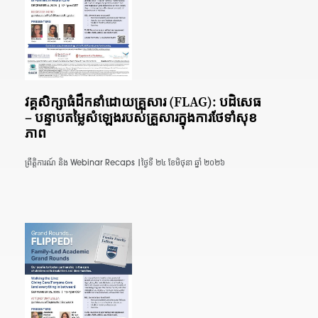
វគ្គ​សិក្សា​ធំ​ដឹកនាំ​ដោយ​គ្រួសារ (FLAG): បដិសេធ
– បន្ទាប​តម្លៃ​សំឡេង​របស់​គ្រួសារ​ក្នុង​ការ​ថែទាំ​សុខ
ភាព
ព្រឹត្តិការណ៍ និង Webinar Recaps |
ថ្ងៃទី ២៤ ខែមិថុនា ឆ្នាំ ២០២៦