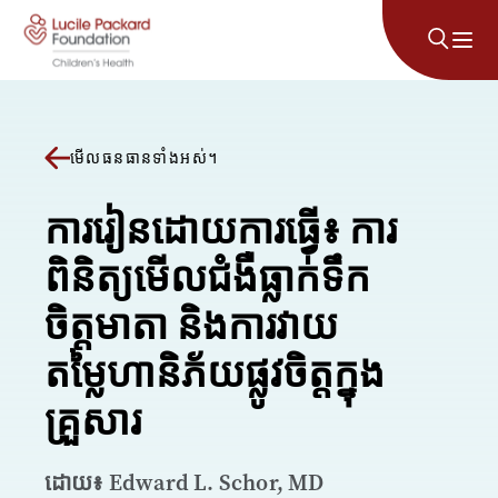
រំលងទៅមាតិកា
មើលធនធានទាំងអស់។
ការរៀនដោយការធ្វើ៖ ការ
ពិនិត្យមើលជំងឺធ្លាក់ទឹក
ចិត្តមាតា និងការវាយ
តម្លៃហានិភ័យផ្លូវចិត្តក្នុង
គ្រួសារ
ដោយ៖ Edward L. Schor, MD