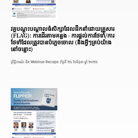
វគ្គបណ្តុះបណ្តាលធំសិក្សាដែលដឹកនាំដោយគ្រួសារ
(FLAG): ការដើរតាមគន្លង - ការផ្តល់ការថែទាំ/ការ
ថែទាំដែលត្រូវបានបំភ្លេចចោល (និងអ្វីៗគ្រប់យ៉ាង
នៅចន្លោះ)
ព្រឹត្តិការណ៍ និង Webinar Recaps |
ថ្ងៃទី ២៤ ខែមិថុនា ឆ្នាំ ២០២៦