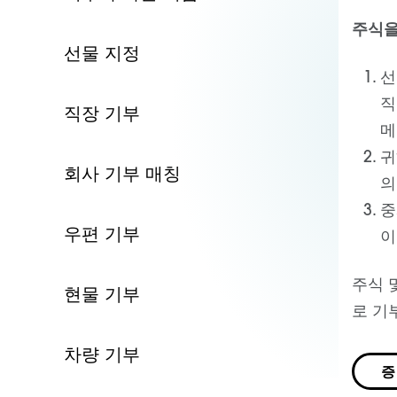
주식을
선물 지정
선
직
직장 기부
메
귀
회사 기부 매칭
의
중
우편 기부
이
주식 
현물 기부
로 기
차량 기부
증