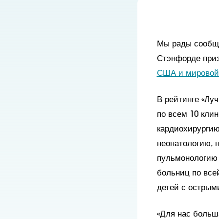
Мы рады сообщи
Стэнфорде приз
США и мировой
В рейтинге «Лу
по всем 10 кли
кардиохирургию
неонатологию, 
пульмонологию 
больниц по все
детей с острым
«Для нас больш