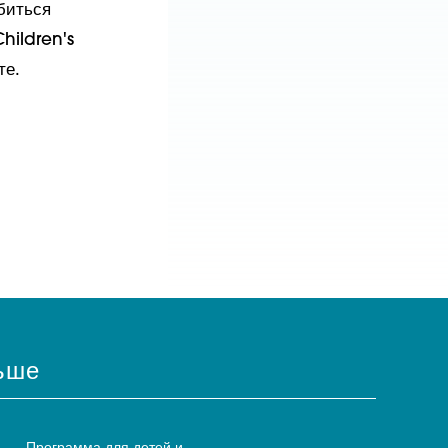
биться
hildren's
те.
ьше