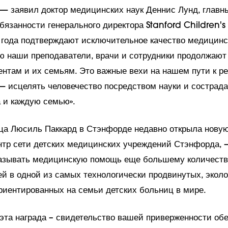
— заявил доктор медицинских наук Деннис Лунд, главн
язанности генерального директора Stanford Children's 
о года подтверждают исключительное качество медицинс
ю наши преподаватели, врачи и сотрудники продолжают
ентам и их семьям. Это важные вехи на нашем пути к р
 исцелять человечество посредством науки и сострада
а и каждую семью».
ца Люсиль Паккард в Стэнфорде недавно открыла нову
тр сети детских медицинских учреждений Стэнфорда, 
азывать медицинскую помощь еще большему количеств
й в одной из самых технологически продвинутых, эколо
риентированных на семьи детских больниц в мире.
 эта награда – свидетельство вашей приверженности об