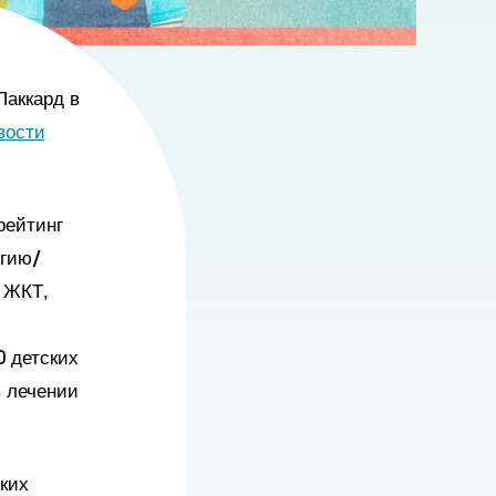
Паккард в
вости
рейтинг
огию/
 ЖКТ,
0 детских
в лечении
ких