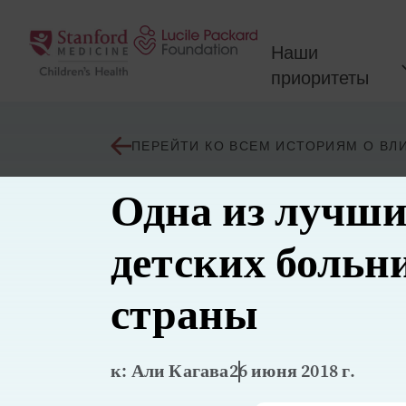
Перейти к содержанию
Наши
приоритеты
ПЕРЕЙТИ КО ВСЕМ ИСТОРИЯМ О ВЛ
Одна из лучш
детских больн
страны
к: Али Кагава
26 июня 2018 г.