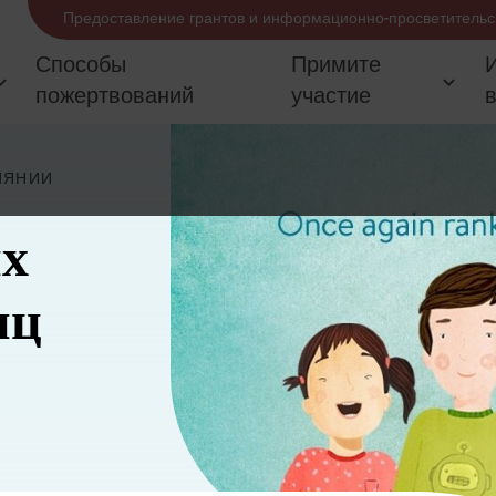
Предоставление грантов и информационно-просветительс
Способы
Примите
пожертвований
участие
ИЯНИИ
их
иц