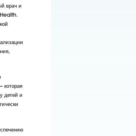
ый врач и
Health.
кой
еализации
ния,
ю
— которая
у детей и
гически
еспечению