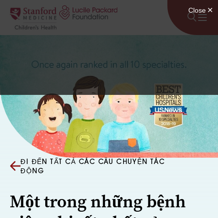
Bỏ qua nội dung
ĐI ĐẾN TẤT CẢ CÁC CÂU CHUYỆN TÁC
ĐỘNG
Một trong những bệnh