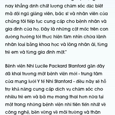
nay khẳng định chất lượng chăm sóc đặc biệt
mà đội ngũ giảng viên, bác sĩ và nhân viên của
chúng tôi tiếp tục cung cấp cho bệnh nhân và
gia đình của họ. Đây là những cột mốc trên con
đường hướng tới thực hiện tầm nhìn chữa lành
nhân loại bằng khoa học và lòng nhân ái, từng
trẻ em và từng gia đình một.”
Bệnh viện Nhi Lucile Packard Stanford gần đây
đã khai trương một bệnh viện mới - trung tâm
của mạng lưới Y tế Nhi Stanford - điều này sẽ hỗ
trợ khả năng cung cấp dịch vụ chăm sóc cho
nhiều trẻ em và bà mẹ mang thai hơn nữa tại
một trong những bệnh viện nhi tiên tiến nhất về
công nghệ, bền vững về môi trường và thân