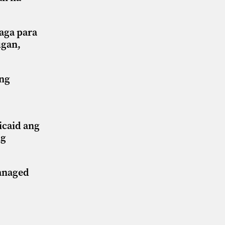
aga para
ugan,
 ng
caid ang
ng
Managed