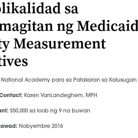
ikalidad sa
agitan ng Medicai
ty Measurement
tives
National Academy para sa Patakaran sa Kalusugan
Contact:
Karen VanLandeghem, MPH
nt:
$50,000 sa loob ng 9 na buwan
gawad:
Nobyembre 2016