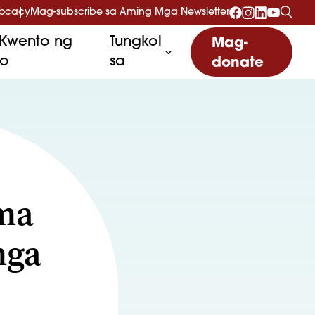
vocacy
Mag-subscribe sa Aming Mga Newsletter
Kwento ng
Tungkol
Mag-
to
sa
donate
ma
mga