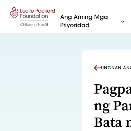
Lumaktaw sa nilalaman
Ang Aming Mga
Priyoridad
TINGNAN AN
Pagpa
ng Pa
Bata 