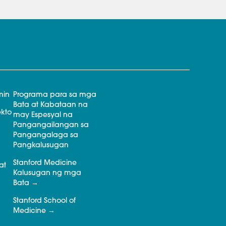
min
Programa para sa mga
Bata at Kabataan na
kto
may Espesyal na
Pangangailangan sa
Pangangalaga sa
Pangkalusugan
Stanford Medicine
at
Kalusugan ng mga
Bata
Stanford School of
Medicine