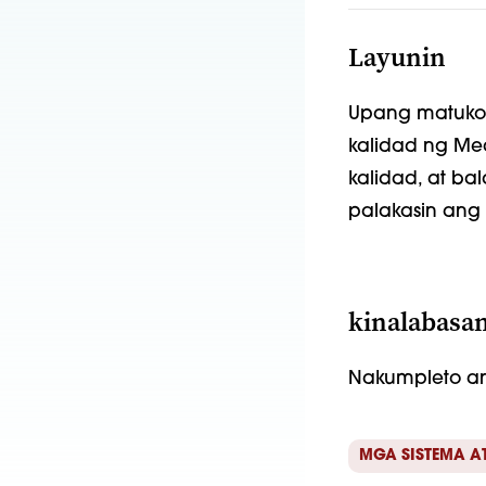
Layunin
Upang matukoy
kalidad ng Me
kalidad, at b
palakasin ang
kinalabasa
Nakumpleto an
MGA SISTEMA A