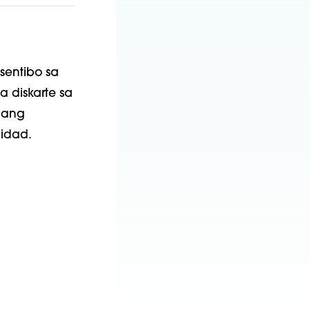
entibo sa
 diskarte sa
pang
idad.