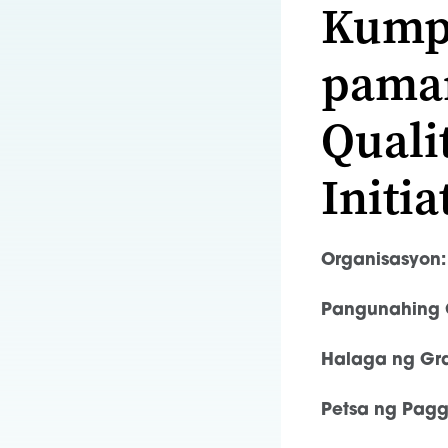
Kumpl
pamam
Quali
Initia
Organisasyon:
Pangunahing 
Halaga ng Gra
Petsa ng Pag