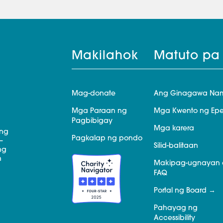
Makilahok
Matuto pa
Mag-donate
Ang Ginagawa Na
Mga Paraan ng
Mga Kwento ng Epe
Pagbibigay
Mga karera
 ng
Pagkalap ng pondo
—
Silid-balitaan
ng
n
Makipag-ugnayan 
FAQ
Portal ng Board
Pahayag ng
Accessibility