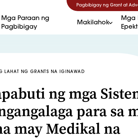
Pagbibigay ng Grant at Ad
Mga Paraan ng
Mga 
Makilahok
Pagbibigay
Epek
G LAHAT NG GRANTS NA IGINAWAD
pabuti ng mga Siste
ngangalaga para sa 
na may Medikal na