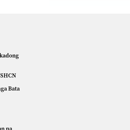
ikadong
CYSHCN
mga Bata
an na