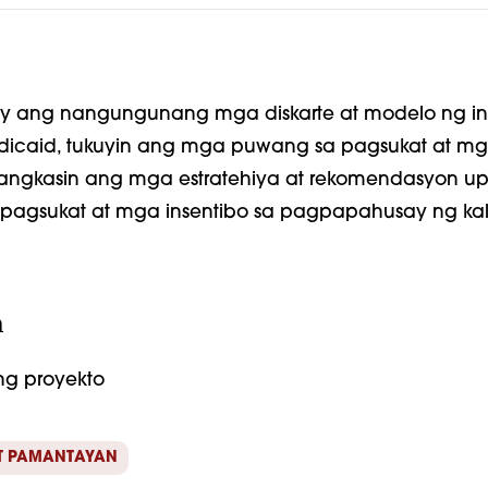
 ang nangungunang mga diskarte at modelo ng ins
dicaid, tukuyin ang mga puwang sa pagsukat at mga
alangkasin ang mga estratehiya at rekomendasyon u
 pagsukat at mga insentibo sa pagpapahusay ng kal
n
g proyekto
T PAMANTAYAN