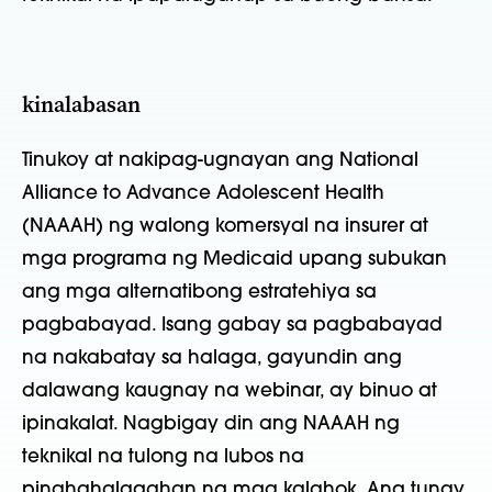
kinalabasan
Tinukoy at nakipag-ugnayan ang National
Alliance to Advance Adolescent Health
(NAAAH) ng walong komersyal na insurer at
mga programa ng Medicaid upang subukan
ang mga alternatibong estratehiya sa
pagbabayad. Isang gabay sa pagbabayad
na nakabatay sa halaga, gayundin ang
dalawang kaugnay na webinar, ay binuo at
ipinakalat. Nagbigay din ang NAAAH ng
teknikal na tulong na lubos na
pinahahalagahan ng mga kalahok. Ang tunay