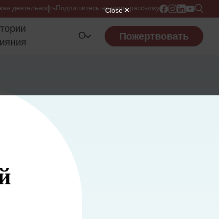
кая деятельность
Подпишитесь на нашу рассылку
тории
О
Пожертвовать
ияния
й