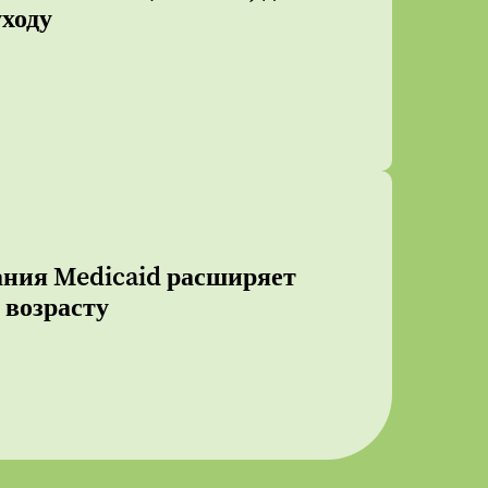
уходу
ания Medicaid расширяет
 возрасту