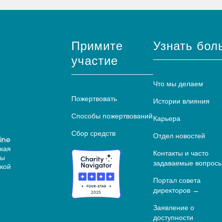
Примите
Узнать бол
участие
Что мы делаем
Пожертвовать
Истории влияния
Способы пожертвований
Карьера
Сбор средств
Отдел новостей
ine
ская
Контакты и часто
ны
задаваемые вопрос
кой
Портал совета
директоров
Заявление о
доступности