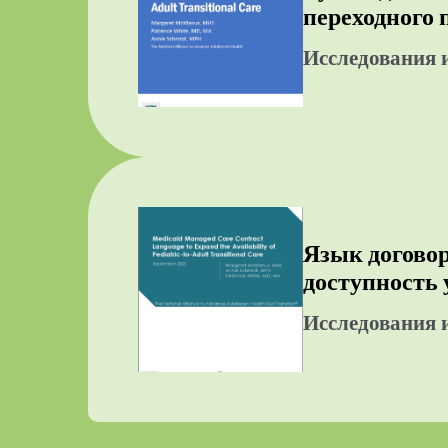
переходного 
Исследования 
Язык догово
доступность 
Исследования 