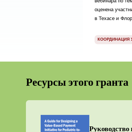
вебинара по те
оценена участн
в Техасе и Фло
КООРДИНАЦИЯ 
Ресурсы этого гранта
Руководство 