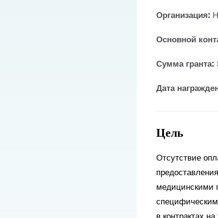
Организация:
Н
Основной конт
Сумма гранта:
Дата награжде
Цель
Отсутствие опл
предоставления
медицинскими п
специфическими
в контрактах н