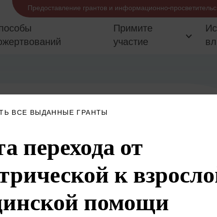
Предоставление грантов и информационно-просветительс
пособы
Примите
Ис
ожертвований
участие
вл
ТЬ ВСЕ ВЫДАННЫЕ ГРАНТЫ
а перехода от
трической к взросло
цинской помощи