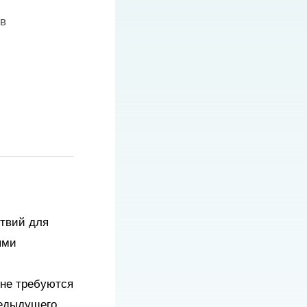
в
твий для
ыми
 не требуются
редыдущего