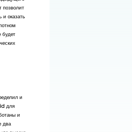
т позволит
 и оказать
лотном
 будет
ческих
ределил и
id для
ботаны и
е два