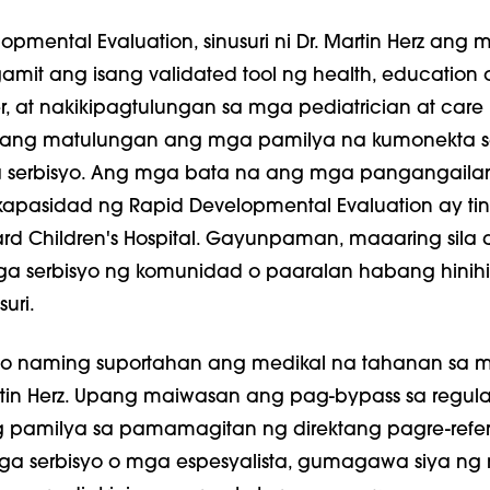
opmental Evaluation, sinusuri ni Dr. Martin Herz ang
amit ang isang validated tool ng health, education o
er, at nakikipagtulungan sa mga pediatrician at care
upang matulungan ang mga pamilya na kumonekta 
 serbisyo. Ang mga bata na ang mga pangangaila
apasidad ng Rapid Developmental Evaluation ay tin
ard Children's Hospital. Gayunpaman, maaaring sila 
ga serbisyo ng komunidad o paaralan habang hinih
uri.
to naming suportahan ang medikal na tahanan sa 
Martin Herz. Upang maiwasan ang pag-bypass sa regula
ng pamilya sa pamamagitan ng direktang pagre-ref
ga serbisyo o mga espesyalista, gumagawa siya ng