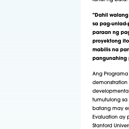
"Dahil walang
sa pag-unlad-
paraan ng pagb
proyektong it
mabilis na pa
pangunahing 
Ang Programa a
demonstration 
developmental
tumutulong sa
batang may es
Evaluation ay 
Stanford Univers