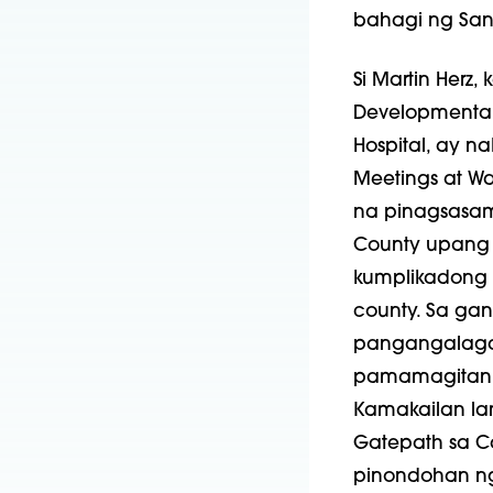
bahagi ng San
Si Martin Her
Developmental-B
Hospital, ay 
Meetings at W
na pinagsasam
County upang 
kumplikadong 
county. Sa ga
pangangalaga
pamamagitan 
Kamakailan la
Gatepath sa Ca
pinondohan ng 