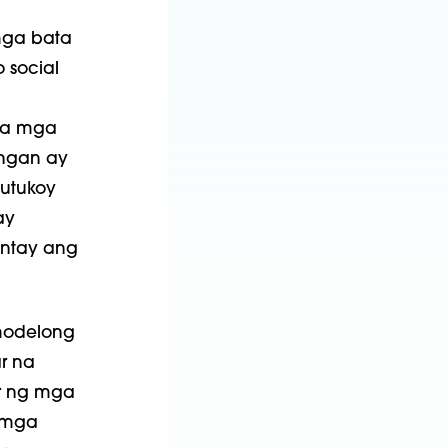
 mga bata
 social
sa mga
ngan ay
utukoy
ay
intay ang
modelong
r na
er ng mga
 mga