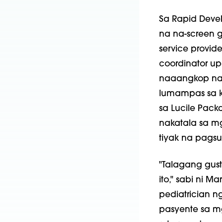
Sa Rapid Devel
na na-screen g
service provid
coordinator 
naaangkop na
lumampas sa k
sa Lucile Pack
nakatala sa m
tiyak na pagsus
"Talagang gus
ito," sabi ni 
pediatrician 
pasyente sa m