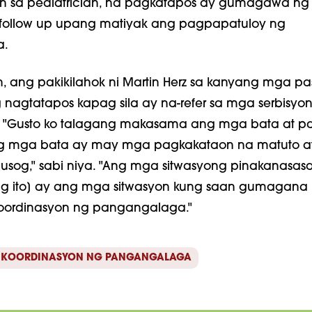
 sa pediatrician, na pagkatapos ay gumagawa n
g-follow up upang matiyak ang pagpapatuloy ng
a.
, ang pakikilahok ni Martin Herz sa kanyang mga pa
nagtatapos kapag sila ay na-refer sa mga serbisyo
a, "Gusto ko talagang makasama ang mga bata at pa
ng mga bata ay may mga pagkakataon na matuto at
sog," sabi niya. "Ang mga sitwasyong pinakanasasa
g ito] ay ang mga sitwasyon kung saan gumagana
oordinasyon ng pangangalaga."
KOORDINASYON NG PANGANGALAGA