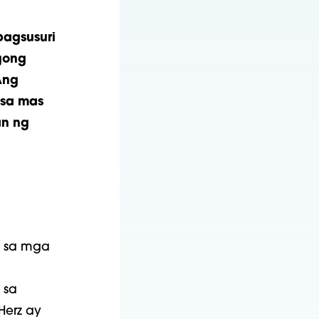
agsusuri
gong
Ang
 sa mas
an ng
a sa mga
 sa
 Herz ay