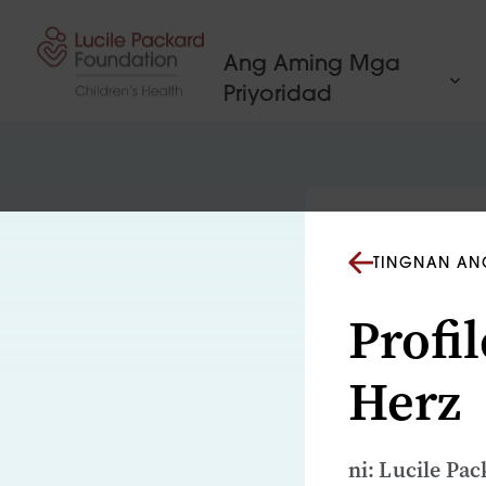
Lumaktaw sa nilalaman
Ang Aming Mga
Priyoridad
TINGNAN AN
Profi
Herz
ni: Lucile Pa