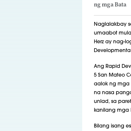
ng mga Bata
Naglalakbay sa
umaabot mula S
Herz ay nag-l
Developmental
Ang Rapid Deve
5 San Mateo Co
aalok ng mga 
na nasa pang
unlad, sa par
kanilang mga 
Bilang isang es