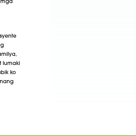
g mga
syente
ng
milya,
 lumaki
bik ko
 nang