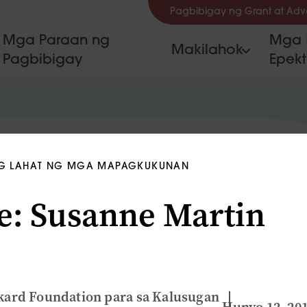
Pagbibigay ng Grant at Ad
Mga Paraan ng
Mga 
Makilahok
Pagbibigay
Epek
G LAHAT NG MGA MAPAGKUKUNAN
le: Susanne Martin
ckard Foundation para sa Kalusugan