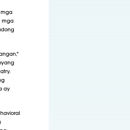
, mga
ng mga
kadong
rangan,"
anyang
atry.
ng
a ay
havioral
g