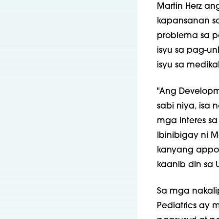
Martin Herz a
kapansanan sa
problema sa p
isyu sa pag-u
isyu sa medikal
"Ang Developme
sabi niya, is
mga interes sa 
Ibinibigay ni 
kanyang appoin
kaanib din sa U
Sa mga nakalip
Pediatrics ay 