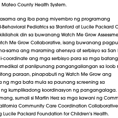
 Mateo County Health System.
z, kasama ang iba pang miyembro ng programang
ehavioral Pediatrics sa Stanford at Lucile Packard C
nakikilahok din sa buwanang Watch Me Grow Assessm
atch Me Grow Collaborative, isang buwanang pagp
a-sama ang maraming ahensya at serbisyo sa San
i-coordinate ang mga serbisyo para sa mga batan
medikal at panlipunang pangangailangan sa loob 
nitong paraan, pinapabuti ng Watch Me Grow ang
 ng mga bata mula sa paunang screening sa
ng kumplikadong koordinasyon ng pangangalaga.
mang, sumali si Martin Herz sa mga kawani ng Comm
lifornia Community Care Coordination Collaborativ
Lucile Packard Foundation for Children's Health.