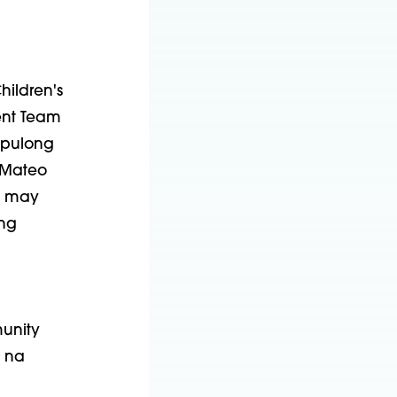
hildren's
ent Team
upulong
 Mateo
g may
ng
unity
e na