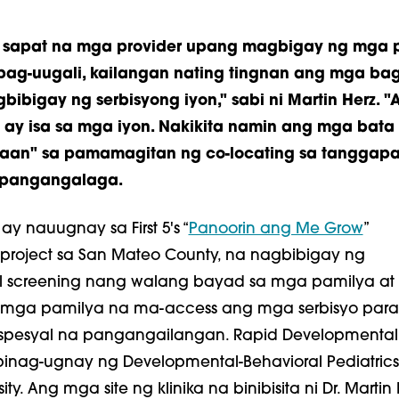
 sapat na mga provider upang magbigay ng mga p
pag-uugali, kailangan nating tingnan ang mga ba
ibigay ng serbisyong iyon," sabi ni Martin Herz. "
o ay isa sa mga iyon. Nakikita namin ang mga bata
raan" sa pamamagitan ng co-locating sa tanggap
pangangalaga.
y nauugnay sa First 5's “
Panoorin ang Me Grow
”
project sa San Mateo County, na nagbibigay ng
 screening nang walang bayad sa mga pamilya at
 mga pamilya na ma-access ang mga serbisyo par
pesyal na pangangailangan. Rapid Developmental
pinag-ugnay ng Developmental-Behavioral Pediatrics
ity. Ang mga site ng klinika na binibisita ni Dr. Martin