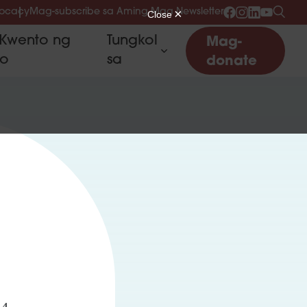
vocacy
Mag-subscribe sa Aming Mga Newsletter
Kwento ng
Tungkol
Mag-
to
sa
donate