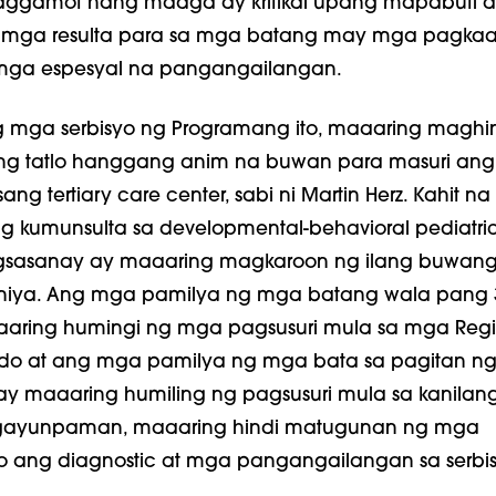
paggamot nang maaga ay kritikal upang mapabuti 
mga resulta para sa mga batang may mga pagkaa
mga espesyal na pangangailangan.
 mga serbisyo ng Programang ito, maaaring maghi
g tatlo hanggang anim na buwan para masuri ang
ng tertiary care center, sabi ni Martin Herz. Kahit n
 kumunsulta sa developmental-behavioral pediatric
gsasanay ay maaaring magkaroon ng ilang buwan
aniya. Ang mga pamilya ng mga batang wala pang 
aring humingi ng mga pagsusuri mula sa mga Regi
ado at ang mga pamilya ng mga bata sa pagitan n
 ay maaaring humiling ng pagsusuri mula sa kanilang 
 gayunpaman, maaaring hindi matugunan ng mga
o ang diagnostic at mga pangangailangan sa serbi