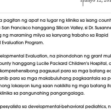
Hunyo 12, 20
 pagitan ng apat na lugar ng klinika sa isang coun
an Francisco hanggang Silicon Valley, si Dr. Susann
og ng maraming milya sa kanyang trabaho sa Rapid
 Evaluation Program.
lopmental Evaluation, na pinondohan ng grant mula 
unty hanggang Lucile Packard Children's Hospital, 
komprehensibong pagsusuri para sa mga batang ed
anib para sa mga makabuluhang pagkaantala sa p
ehong lokasyon kung saan nakikita ng mga batang it
klinika sa pangunahing pangangalaga.
pesyalista sa developmental-behavioral pediatrics, na