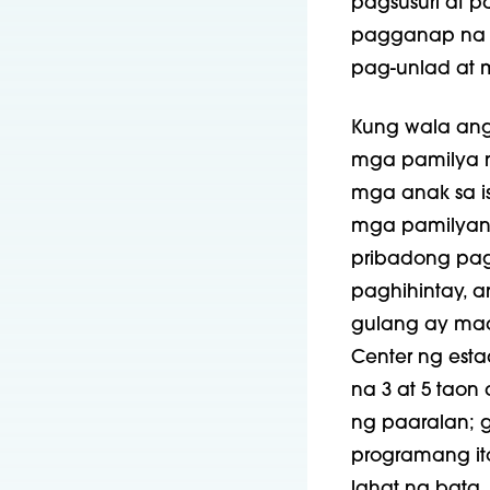
pagsusuri at 
pagganap na 
pag-unlad at 
Kung wala ang
mga pamilya n
mga anak sa isa
mga pamilyang
pribadong pa
paghihintay, 
gulang ay maa
Center ng est
na 3 at 5 taon
ng paaralan;
programang it
lahat ng bata.