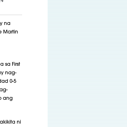
14
ty na
e Martin
sa First
ay nag-
ad 0-5
ag-
o ang
kikita ni