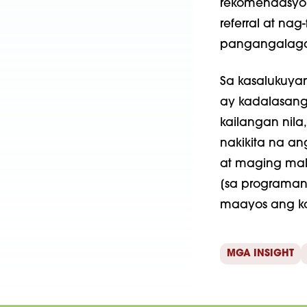
rekomendasyon
referral at na
pangangalag
Sa kasalukuyan
ay kadalasang 
kailangan nil
nakikita na a
at maging malu
[sa programan
maayos ang k
MGA INSIGHT