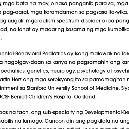
ng mga bata na may, o nasa panganib para sa, mga
 pag-aaral, mga karamdaman sa pagsasalita-wika
ag-uugali, mga autism spectrum disorder o iba pa
nlad, na lahat ay maaaring kasama ng mga kumpli
.
ntal-Behavioral Pediatrics ay isang malawak na la
a na nagbigay-daan sa kanya na pagsamahin ang k
pediatrics, genetics, neurology, psychology at psychi
Martin Herz ang mga serbisyong ito sa pamamagitan 
tment sa Stanford University School of Medicine. Siy
CSF Benioff Children's Hospital Oakland.
as na taon, ang sub-specialty ng Developmental-Be
mabilis na lumago. Ganoon din ang pagkilala na an