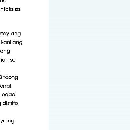
ang
ntala sa
ntay ang
 kanilang
a ang
ian sa
g
3 taong
onal
g edad
distrito
syo ng