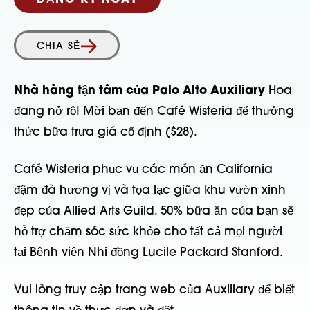
ĐĂNG KÝ NGAY
CHIA SẺ
Nhà hàng tận tâm của Palo Alto Auxiliary
Hoa
đang nở rộ! Mời bạn đến Café Wisteria để thưởng
thức bữa trưa giá cố định ($28).
Café Wisteria phục vụ các món ăn California
đậm đà hương vị và tọa lạc giữa khu vườn xinh
đẹp của Allied Arts Guild. 50% bữa ăn của bạn sẽ
hỗ trợ chăm sóc sức khỏe cho tất cả mọi người
tại Bệnh viện Nhi đồng Lucile Packard Stanford.
Vui lòng truy cập trang web của Auxiliary để biết