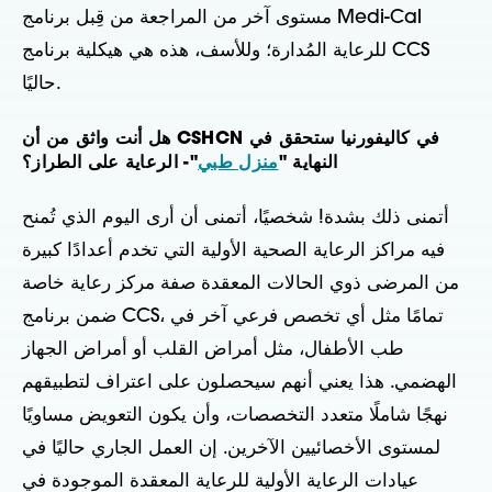
مستوى آخر من المراجعة من قِبل برنامج Medi-Cal
للرعاية المُدارة؛ وللأسف، هذه هي هيكلية برنامج CCS
حاليًا.
هل أنت واثق من أن CSHCN في كاليفورنيا ستحقق في
النهاية "
منزل طبي
"- الرعاية على الطراز؟
أتمنى ذلك بشدة! شخصيًا، أتمنى أن أرى اليوم الذي تُمنح
فيه مراكز الرعاية الصحية الأولية التي تخدم أعدادًا كبيرة
من المرضى ذوي الحالات المعقدة صفة مركز رعاية خاصة
ضمن برنامج CCS، تمامًا مثل أي تخصص فرعي آخر في
طب الأطفال، مثل أمراض القلب أو أمراض الجهاز
الهضمي. هذا يعني أنهم سيحصلون على اعتراف لتطبيقهم
نهجًا شاملًا متعدد التخصصات، وأن يكون التعويض مساويًا
لمستوى الأخصائيين الآخرين. إن العمل الجاري حاليًا في
عيادات الرعاية الأولية للرعاية المعقدة الموجودة في