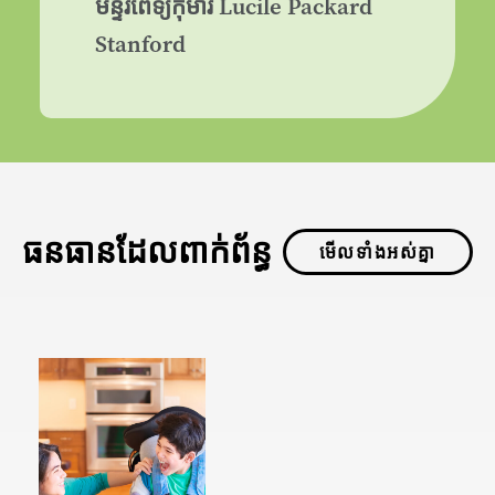
មន្ទីរពេទ្យកុមារ Lucile Packard
Stanford
ធនធានដែលពាក់ព័ន្ធ
មើលទាំងអស់គ្នា