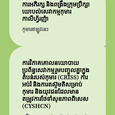
ការអភិរក្ស និងពង្រឹងក្រុមប្រឹក្សា
យោបល់សេវាកម្មកុមារ
កាលីហ្វ័រញ៉ា
កុមារឥឡូវនេះ
ការវិភាគគោលនយោបាយ
ប្រព័ន្ធសេវាកម្មរួមបញ្ចូលគ្នាក្នុង
តំបន់របស់កុមារ (CRISS) ការ
អប់រំ និងការតស៊ូមតិសម្រាប់
កុមារ និងយុវជនដែលមាន
តម្រូវការថែទាំសុខភាពពិសេស
(CYSHCN)