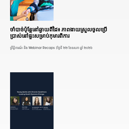
ចាំបាច់ប៉ុន្តែនៅឆ្ងាយពីដៃ៖ ភាពងាយស្រួលចូលប្រើ
ប្រាស់នៅផ្ទះសម្រាប់កុមារពិការ
ព្រឹត្តិការណ៍ និង Webinar Recaps |
ថ្ងៃទី ២២ ខែឧសភា ឆ្នាំ ២០២៦