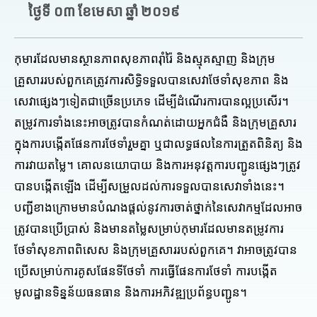
ថ្ងៃទី ០៣ ខែមេសា ឆ្នាំ ២០១៩
កុមារដែលមានស្ថានភាពសុខភាពរ៉ាំរ៉ៃ និងស្មុគស្មាញ និងក្រុម
គ្រួសាររបស់ពួកគេត្រូវការសិទ្ធិទទួលបានសេវាថែទាំសុខភាព និង
សេវាផ្សេងៗទៀតជាច្រើនប្រភេទ ដើម្បីដំណើរការបានល្អប្រសើរ។
តម្រូវការទាំងនេះអាចត្រូវបានកំណត់ដោយអ្នកជំងឺ និងក្រុមគ្រួសារ
ក្នុងការបង្កើតផែនការថែទាំរួមគ្នា ឬជាលទ្ធផលនៃការត្រួតពិនិត្យ និង
ការវាយតម្លៃ។ គោលនយោបាយ និងការអនុវត្តការបញ្ជូនផ្សេងៗត្រូវ
បានបង្កើតឡើង ដើម្បីសម្រួលដល់ការទទួលបានសេវាទាំងនេះ។
បញ្ជីខាងក្រោមមានបំណងផ្តល់នូវការចាត់ថ្នាក់នៃសេវាកម្មដែលអាច
ត្រូវបានប្រើប្រាស់ និងមានតម្លៃសម្រាប់កុមារដែលមានតម្រូវការ
ថែទាំសុខភាពពិសេស និងក្រុមគ្រួសាររបស់ពួកគេ។ វាអាចត្រូវបាន
ប្រើសម្រាប់ការគូសផែនទីថែទាំ ការធ្វើផែនការថែទាំ ការបង្កើត
មូលដ្ឋានទិន្នន័យធនធាន និងការអភិវឌ្ឍប្រព័ន្ធបញ្ជូន។