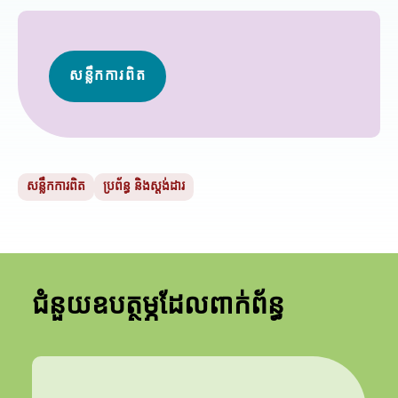
សន្លឹកការពិត
សន្លឹកការពិត
ប្រព័ន្ធ និងស្តង់ដារ
ជំនួយឧបត្ថម្ភដែលពាក់ព័ន្ធ