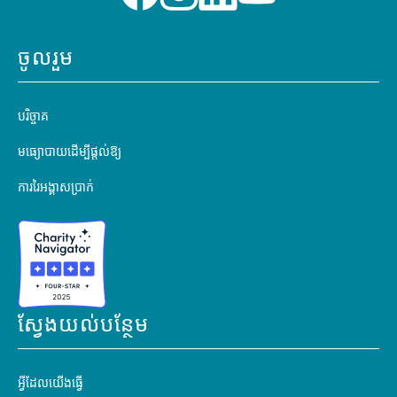
ចូលរួម
បរិច្ចាគ
មធ្យោបាយដើម្បីផ្តល់ឱ្យ
ការរៃអង្គាសប្រាក់
ស្វែងយល់បន្ថែម
អ្វីដែលយើងធ្វើ