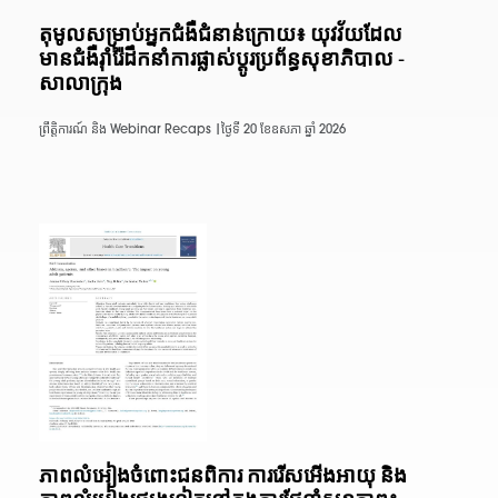
តុមូលសម្រាប់អ្នកជំងឺជំនាន់ក្រោយ៖ យុវវ័យដែល
មានជំងឺរ៉ាំរ៉ៃដឹកនាំការផ្លាស់ប្តូរប្រព័ន្ធសុខាភិបាល -
សាលាក្រុង
ព្រឹត្តិការណ៍ និង Webinar Recaps |
ថ្ងៃទី 20 ខែឧសភា ឆ្នាំ 2026
ភាពលំអៀងចំពោះជនពិការ ការរើសអើងអាយុ និង