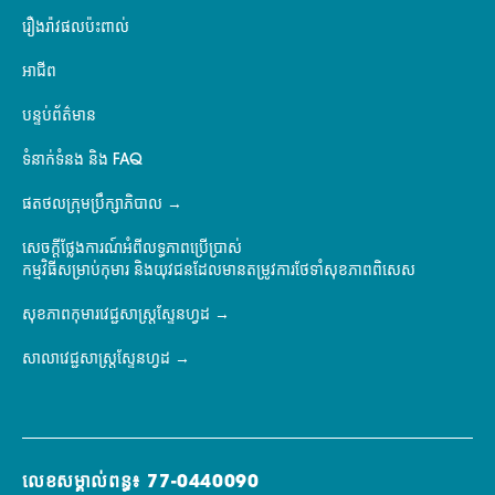
រឿងរ៉ាវផលប៉ះពាល់
អាជីព
បន្ទប់ព័ត៌មាន
ទំនាក់ទំនង និង FAQ
ផតថលក្រុមប្រឹក្សាភិបាល
សេចក្តីថ្លែងការណ៍អំពីលទ្ធភាពប្រើប្រាស់
កម្មវិធីសម្រាប់កុមារ និងយុវជនដែលមានតម្រូវការថែទាំសុខភាពពិសេស
សុខភាពកុមារវេជ្ជសាស្ត្រស្ទែនហ្វដ
សាលាវេជ្ជសាស្ត្រស្ទែនហ្វដ
លេខសម្គាល់ពន្ធ៖ 77-0440090