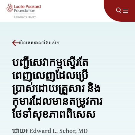
រំលងទៅមាតិកា
មើលធនធានទាំងអស់។
បញ្ជីសេវាកម្មស្ទើរតែ
ពេញលេញដែលប្រើ
ប្រាស់ដោយគ្រួសារ និង
កុមារដែលមានតម្រូវការ
ថែទាំសុខភាពពិសេស
ដោយ៖ Edward L. Schor, MD