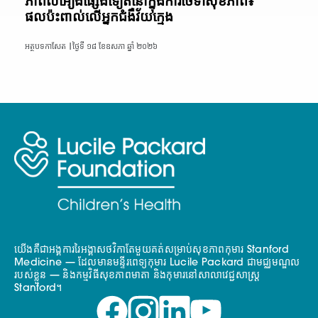
ភាពលំអៀងផ្សេងទៀតនៅក្នុងការថែទាំសុខភាព៖
ផលប៉ះពាល់លើអ្នកជំងឺវ័យក្មេង
អត្ថបទកាសែត |
ថ្ងៃទី ១៨ ខែឧសភា ឆ្នាំ ២០២៦
យើងគឺជាអង្គការរៃអង្គាសថវិកាតែមួយគត់សម្រាប់សុខភាពកុមារ Stanford
Medicine — ដែលមានមន្ទីរពេទ្យកុមារ Lucile Packard ជាមជ្ឈមណ្ឌល
របស់ខ្លួន — និងកម្មវិធីសុខភាពមាតា និងកុមារនៅសាលាវេជ្ជសាស្ត្រ
Stanford។