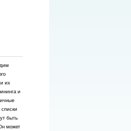
одим
ого
и их
рининга и
личные
 списки
ут быть
Он может