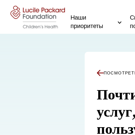
Перейти к содержанию
Наши
С
приоритеты
п
ПОСМОТРЕТ
Почти
услуг
польз