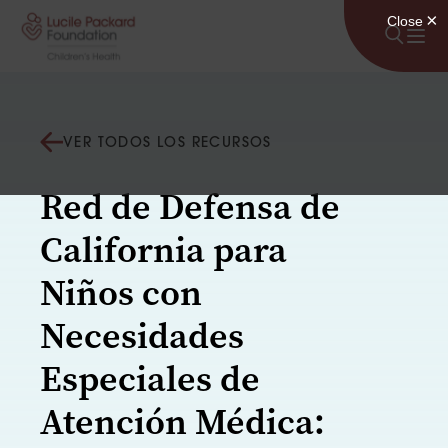
Saltar al contenido
VER TODOS LOS RECURSOS
Red de Defensa de
California para
Niños con
Necesidades
Especiales de
Atención Médica: